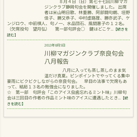
８月４日（日）第七十七回川柳マガ
ジンクラブ静岡句会を開催しました。 出席
者は米山明日歌、林重勝、阿部闘句朗、垣野
佳子、勝又恭子、中村虚路狸、勝亦武子、ケ
ンジロウ、中前棋人、句ノ一、水品団石、風間惠子の１２名。
（欠席投句 望月弘） 第一部句評会○ 鍵はどこケ...
【続きを
読む】
2013年8月5日
川柳マガジンクラブ奈良句会
八月報告
八月に入っても蒸し蒸しのまま気
温だけ真夏。ピンポイントでやってくる集中
豪雨にビクビクしながらの奈良句会。 早目の法事で欠席もあ
って、結局１３名の勉強会になりました。
☆ 第一部 句評会「このアイス虫歯忘れるミント味」川柳句
会は三回目の作者の作品ミント味のアイスに遭遇したとき...
【続
きを読む】