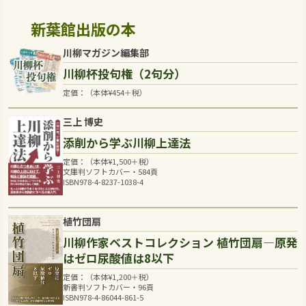
新葉館出版の本
川柳マガジン編集部
川柳杯投句権（2句分）
定価：（本体
¥
454
＋税）
三上 博史
添削から学ぶ川柳上達法
定価：（本体
¥
1,500
＋税）
文庫判ソフトカバー・584頁
ISBN978-4-8237-1038-4
植竹団扇
川柳作家ベストコレクション 植竹団扇―原発
はゼロ尿酸値は8以下
定価：（本体
¥
1,200
＋税）
新書判ソフトカバー・96頁
ISBN978-4-86044-861-5