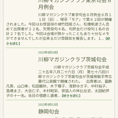
月例会
川柳マガジンクラブ東京句会８月例会８月１
１日（日）、喫茶「モア」で第８２回が開催
されました。今回はお世話役の植竹団扇さん、松橋帆波さん含
めて出席者が２２名、欠席投句４名、句評会だけ投句１名の合
計２７名でした。今回は会場が狭かったこともあり十分なメモ
ができませんでしたが出来るだけ雰囲気を報告します。１...
【続
きを読む】
2013年8月28日
川柳マガジンクラブ茨城句会
川柳マガジンクラブ茨城句会平成
二十五年八月二十六日（月） 第七十八回川
柳マガジンクラブ茨城句会が茨城県取手市立
藤代公民館で開催された。 出席者は、葛飾
凡斎、山口幸、松田颯秋、木下種子、浅野ゆき子、中村裕子、
高橋まさ、大谷仁子、木村昭栄、世話人の林比左史、太田紀伊
子の十一名。当日の宿題と選者...
【続きを読む】
2013年8月13日
静岡句会