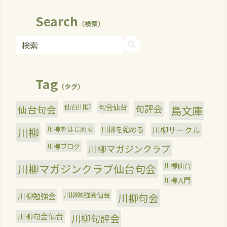
Search
（検索）
Tag
（タグ）
仙台川柳
句会仙台
句評会
仙台句会
島文庫
川柳をはじめる
川柳を始める
川柳サークル
川柳
川柳ブログ
川柳マガジンクラブ
川柳仙台
川柳マガジンクラブ仙台句会
川柳入門
川柳勉強会
川柳勉強会仙台
川柳句会
川柳句会仙台
川柳句評会