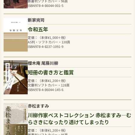
新書判ソフトカバー・96頁
ISBN978-4-86044-001-5
新家完司
令和五年
定価：（本体
¥
1,000
＋税）
A5判・ソフトカバー・138頁
ISBN978-4-8237-1091-9
櫻木庵 尾藤川柳
短冊の書き方と鑑賞
定価：（本体
¥
1,200
＋税）
文庫判ソフトカバー・128頁
ISBN978-4-86044-145-6
赤松ますみ
川柳作家ベストコレクション 赤松ますみ―む
らさきになったり透けてしまったり
定価：（本体
¥
1,200
＋税）
新書判ソフトカバー・96頁