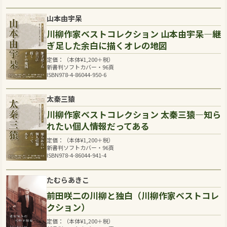
山本由宇呆
川柳作家ベストコレクション 山本由宇呆―継
ぎ足した余白に描くオレの地図
定価：（本体
¥
1,200
＋税）
新書判ソフトカバー・96頁
ISBN978-4-86044-950-6
太秦三猿
川柳作家ベストコレクション 太秦三猿―知ら
れたい個人情報だってある
定価：（本体
¥
1,200
＋税）
新書判ソフトカバー・96頁
ISBN978-4-86044-941-4
たむらあきこ
前田咲二の川柳と独白（川柳作家ベストコレ
クション）
定価：（本体
¥
1,200
＋税）