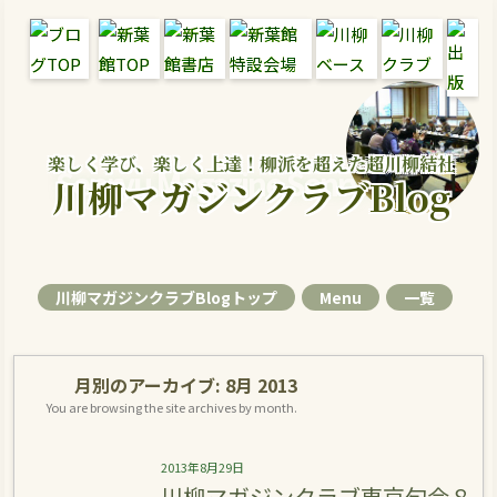
楽しく学び、楽しく上達！柳派を超えた超川柳結社
Senryu Magazine Senryu Blog
川柳マガジンクラブBlog
川柳マガジンクラブBlogトップ
Menu
一覧
月別のアーカイブ:
8月 2013
You are browsing the site archives by month.
2013年8月29日
川柳マガジンクラブ東京句会８