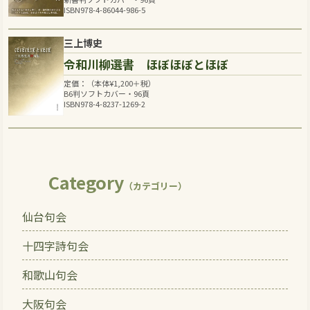
ISBN978-4-86044-986-5
三上博史
令和川柳選書 ほぼほぼとほぼ
定価：（本体
¥
1,200
＋税）
B6判ソフトカバー・96頁
ISBN978-4-8237-1269-2
Category
（カテゴリー）
仙台句会
十四字詩句会
和歌山句会
大阪句会