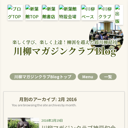
楽しく学び、楽しく上達！柳派を超えた超川柳結社
Senryu Magazine Senryu Blog
川柳マガジンクラブBlog
川柳マガジンクラブBlogトップ
Menu
一覧
月別のアーカイブ:
2月 2016
You are browsing the site archives by month.
2016年2月19日
川柳マガジンクラブ神戸句会