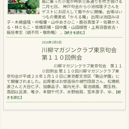
風に乗った小雪が時折三条通りを吹き抜ける
二月七日、 神戸句会から小池桔理子さんを
ゲストにお迎えして賑やかに開催。会場はい
つもの蕎麦処「かえる庵」 出席は池田みほ
子・木嶋盛隆・中堀優・山中あきひこ・居谷真理子・佐藤かえ
る・林ともこ・柴橋菜摘・田中薫・山田順啓・上鳥羽香依古・
板垣孝志（順不同・敬称略） ...
【続きを読む】
2016年2月3日
川柳マガジンクラブ東京句会
第１１０回例会
川柳マガジンクラブ東京句会 第１１
０回例会 第１１０回川柳マガジンクラブ東
京句会が平成２８年１月１０日に東京都文京区「駒込学園」に
て開催されました。出席者はお世話役の植竹団扇さん、松橋帆
波さんと大谷仁子、加藤品子、城内光子、菊池順風、関玉枝、
高田以呂波、唯夕、本間千代子、水野絵扇、宮本游子、ゆ...
【続
きを読む】