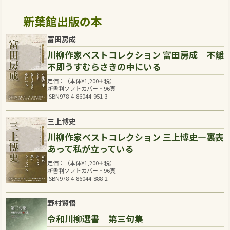
新葉館出版の本
富田房成
川柳作家ベストコレクション 富田房成―不離
不即うすむらさきの中にいる
定価：（本体
¥
1,200
＋税）
新書判ソフトカバー・96頁
ISBN978-4-86044-951-3
三上博史
川柳作家ベストコレクション 三上博史―裏表
あって私が立っている
定価：（本体
¥
1,200
＋税）
新書判ソフトカバー・96頁
ISBN978-4-86044-888-2
野村賢悟
令和川柳選書 第三句集