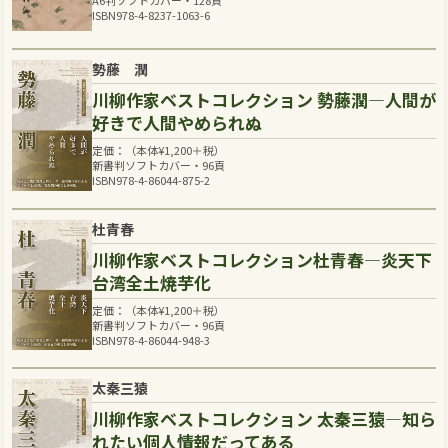
A6判ソフトカバー・128頁
ISBN978-4-8237-1063-6
勢藤 潤
川柳作家ベストコレクション 勢藤潤―人間が
好きで人間やめられぬ
定価：（本体
¥
1,200
＋税）
新書判ソフトカバー・96頁
ISBN978-4-86044-875-2
杜青春
川柳作家ベストコレクション杜青春―炎天下
台湾全土焼芋化
定価：（本体
¥
1,200
＋税）
新書判ソフトカバー・96頁
ISBN978-4-86044-948-3
太秦三猿
川柳作家ベストコレクション 太秦三猿―知ら
れたい個人情報だってある