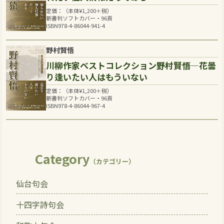
定価：（本体
¥
1,200
＋税）
新書判ソフトカバー・96頁
ISBN978-4-86044-941-4
野村賢悟
川柳作家ベストコレクション野村賢悟―花曇
り逢いたい人はもういない
定価：（本体
¥
1,200
＋税）
新書判ソフトカバー・96頁
ISBN978-4-86044-967-4
Category
（カテゴリー）
仙台句会
十四字詩句会