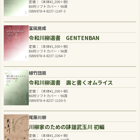
定価：（本体
¥
1,200
＋税）
B6判ソフトカバー・96頁
ISBN978-4-8237-1147-3
富田房成
令和川柳選書 GENTENBAN
定価：（本体
¥
1,200
＋税）
B6判ソフトカバー・96頁
ISBN978-4-8237-1264-7
植竹団扇
令和川柳選書 壽と書くオムライス
定価：（本体
¥
1,200
＋税）
B6判ソフトカバー・96頁
ISBN978-4-8237-1130-5
尾藤川柳
川柳家のための誹諧武玉川 初編
定価：（本体
¥
1,200
＋税）