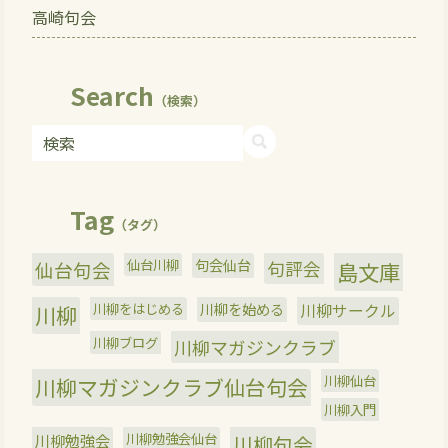
高崎句会
Search
（検索）
Tag
（タグ）
仙台川柳
句会仙台
句評会
仙台句会
島文庫
川柳をはじめる
川柳を始める
川柳サークル
川柳
川柳ブログ
川柳マガジンクラブ
川柳仙台
川柳マガジンクラブ仙台句会
川柳入門
川柳勉強会
川柳勉強会仙台
川柳句会