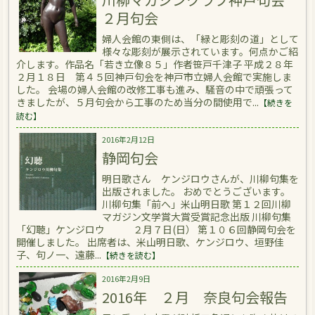
２月句会
婦人会館の東側は、「緑と彫刻の道」として
様々な彫刻が展示されています。何点かご紹
介します。作品名「若き立像８５」作者笹戸千津子 平成２８年
２月１８日 第４５回神戸句会を神戸市立婦人会館で実施しま
した。 会場の婦人会館の改修工事も進み、騒音の中で頑張って
きましたが、５月句会から工事のため当分の間使用で...
【続きを
読む】
2016年2月12日
静岡句会
明日歌さん ケンジロウさんが、川柳句集を
出版されました。 おめでとうございます。
川柳句集「前へ」米山明日歌 第１２回川柳
マガジン文学賞大賞受賞記念出版 川柳句集
「幻聴」ケンジロウ ２月７日(日） 第１０６回静岡句会を
開催しました。 出席者は、米山明日歌、ケンジロウ、垣野佳
子、句ノ一、遠藤...
【続きを読む】
2016年2月9日
2016年 ２月 奈良句会報告