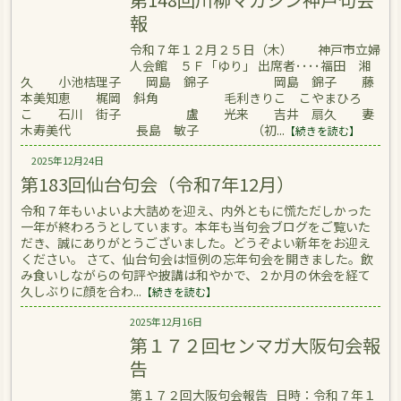
報
令和７年１２月２５日（木） 神戸市立婦
人会館 ５Ｆ「ゆり」 出席者････福田 湘
久 小池桔理子 岡島 錦子 岡島 錦子 藤
本美知恵 梶岡 斜角 毛利きりこ こやまひろ
こ 石川 街子 盧 光来 吉井 扇久 妻
木寿美代 長島 敏子 （初...
【続きを読む】
2025年12月24日
第183回仙台句会（令和7年12月）
令和７年もいよいよ大詰めを迎え、内外ともに慌ただしかった
一年が終わろうとしています。本年も当句会ブログをご覧いた
だき、誠にありがとうございました。どうぞよい新年をお迎え
ください。 さて、仙台句会は恒例の忘年句会を開きました。飲
み食いしながらの句評や披講は和やかで、２か月の休会を経て
久しぶりに顔を合わ...
【続きを読む】
2025年12月16日
第１７２回センマガ大阪句会報
告
第１７２回大阪句会報告 日時：令和７年１