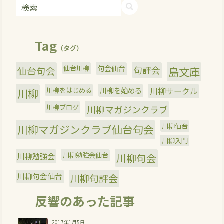
Tag
（タグ）
仙台川柳
句会仙台
句評会
仙台句会
島文庫
川柳をはじめる
川柳を始める
川柳サークル
川柳
川柳ブログ
川柳マガジンクラブ
川柳仙台
川柳マガジンクラブ仙台句会
川柳入門
川柳勉強会
川柳勉強会仙台
川柳句会
川柳句会仙台
川柳句評会
反響のあった記事
2017年1月5日