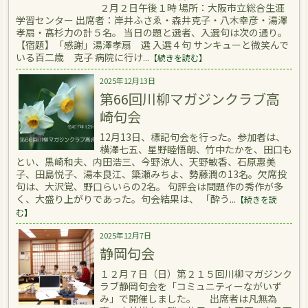
２月２日午後１時 場所：大阪市立総合生涯
学習センター 出席者：岸井ふさゑ・森井克子・八木幸彦・湯澤
孝扇・髙杉力の計５名。 当日の題と選者、入選句は次の通り。
【宿題】「感謝」湯澤孝扇 選 入選４句 サンキューと微笑んで
いる百二歳 克子 病院に行け...
【続きを読む】
2025年12月13日
第66回川柳マガジンクラブ高
崎句会
12月13日、標記句会を行った。参加者は、
横澤七五、星野睦悟朗、竹中たかを、田口も
とい、黒崎和夫、内田浩三、今野涼人、天野敏香、石原惠美
子、田島悦子、湯本良江、簗瀬みちよ、勢藤潤の13名。欠席投
句は、大沢覚、野口らいらの2名。 句評会は問題作の秀作が多
く、大盛り上がりであった。句会結果は、 「酔う...
【続きを読
む】
2025年12月7日
静岡句会
１２月７日（日）第２１５回川柳マガジンク
ラブ静岡句会を「コミュニティーながいず
み」で開催しました。 出席者は凡無為