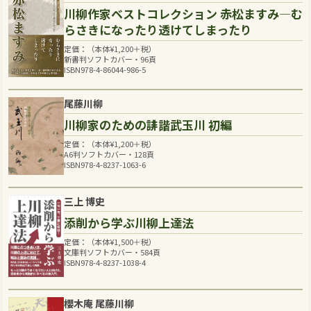
川柳作家ベストコレクション 赤松ますみ―む
らさきになったり透けてしまったり
定価：（本体
¥
1,200
＋税）
新書判ソフトカバー・96頁
ISBN978-4-86044-986-5
尾藤川柳
川柳家のための誹諧武玉川 初編
定価：（本体
¥
1,200
＋税）
A6判ソフトカバー・128頁
ISBN978-4-8237-1063-6
三上 博史
添削から学ぶ川柳上達法
定価：（本体
¥
1,500
＋税）
文庫判ソフトカバー・584頁
ISBN978-4-8237-1038-4
櫻木庵 尾藤川柳