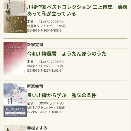
川柳作家ベストコレクション 三上博史―裏表
あって私が立っている
定価：（本体
¥
1,200
＋税）
新書判ソフトカバー・96頁
ISBN978-4-86044-888-2
新家完司
令和川柳選書 ようたんぼうのうた
定価：（本体
¥
1,200
＋税）
B6判ソフトカバー・96頁
ISBN978-4-8237-1101-5
新家完司
良い川柳から学ぶ 秀句の条件
定価：（本体
¥
1,700
＋税）
A5判ソフトカバー・288頁
ISBN978-4-8237-1084-1
赤松ますみ