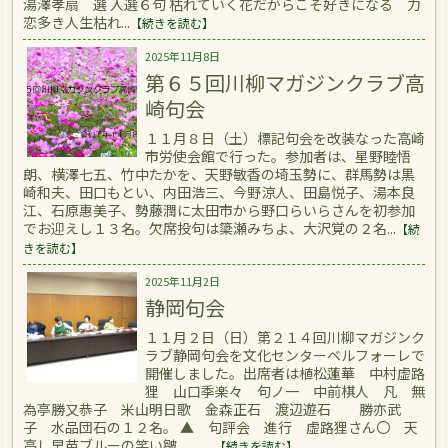
湯澤孝扇 選 入選６句 枯れていく花だからこそ好きになる 力
恋多き人生枯れ...
【続きを読む】
2025年11月8日
第６５回川柳マガジンクラブ高
崎句会
１１月８日（土）標記句会を改装なった高崎
市労使会館で行った。参加者は、星野睦悟
朗、横澤七五、竹中たかを、天野敏香の埼玉勢に、群馬勢は黒
崎和夫、田口もとい、内田浩三、今野涼人、田島悦子、湯本良
江、石原惠美子、勢藤潤に太田市から野口らいらさんを初参加
でお迎えし１３名。欠席投句は簗瀬みちよ、大沢覚の２名...
【続
きを読む】
2025年11月2日
静岡句会
１１月２日（日）第２１４回川柳マガジンク
ラブ静岡句会を文化センターベルフォーレで
開催しました。出席者は植松蓮華 中村虚路
狸 山口季楽々 句ノ一 中前棋人 凡 無
為亭勝又恭子 米山明日歌 金森正石 渡辺遊石 勝亦武
子 水品団石の１２名。 ▲ 句評会 進行 虚路狸さん〇 天
高し早苗ブルーの笑い皺 ...
【続きを読む】