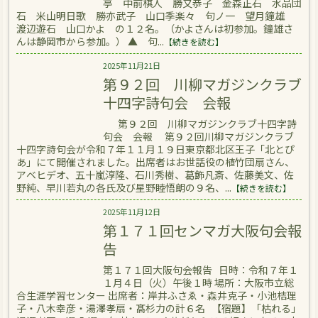
亭 中前棋人 勝又恭子 金森正石 水品団
石 米山明日歌 勝亦武子 山口季楽々 句ノ一 望月鐘雄
渡辺遊石 山口かよ の１２名。（かよさんは初参加。鐘雄さ
んは静岡市から参加。） ▲ 句...
【続きを読む】
2025年11月21日
第９２回 川柳マガジンクラブ
十四字詩句会 会報
第９２回 川柳マガジンクラブ十四字詩
句会 会報 第９２回川柳マガジンクラブ
十四字詩句会が令和７年１１月１９日東京都北区王子「北とぴ
あ」にて開催されました。出席者はお世話役の植竹団扇さん、
アベヒデオ、五十嵐淳隆、石川秀樹、葛飾凡斎、佐藤美文、佐
野純、早川若丸の各氏及び星野睦悟朗の９名、...
【続きを読む】
2025年11月12日
第１７１回センマガ大阪句会報
告
第１７１回大阪句会報告 日時：令和７年１
１月４日（火）午後１時 場所：大阪市立総
合生涯学習センター 出席者：岸井ふさゑ・森井克子・小池桔理
子・八木幸彦・湯澤孝扇・髙杉力の計６名 【宿題】「枯れる」