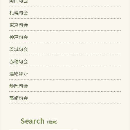
岡山句会
札幌句会
東京句会
神戸句会
茨城句会
赤穂句会
連絡ほか
静岡句会
高崎句会
Search
（検索）