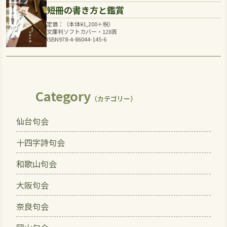
短冊の書き方と鑑賞
定価：（本体
¥
1,200
＋税）
文庫判ソフトカバー・128頁
ISBN978-4-86044-145-6
Category
（カテゴリー）
仙台句会
十四字詩句会
和歌山句会
大阪句会
奈良句会