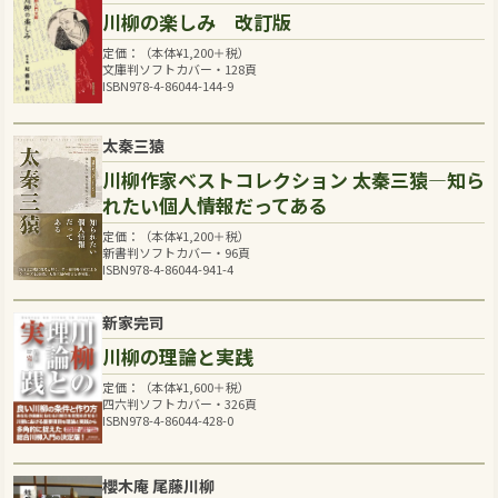
川柳の楽しみ 改訂版
定価：（本体
¥
1,200
＋税）
文庫判ソフトカバー・128頁
ISBN978-4-86044-144-9
太秦三猿
川柳作家ベストコレクション 太秦三猿―知ら
れたい個人情報だってある
定価：（本体
¥
1,200
＋税）
新書判ソフトカバー・96頁
ISBN978-4-86044-941-4
新家完司
川柳の理論と実践
定価：（本体
¥
1,600
＋税）
四六判ソフトカバー・326頁
ISBN978-4-86044-428-0
櫻木庵 尾藤川柳