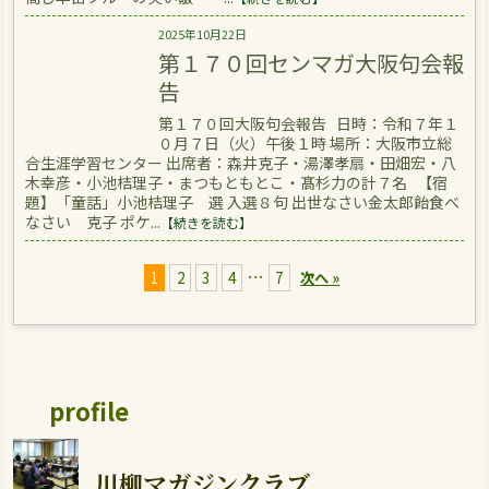
2025年10月22日
第１７０回センマガ大阪句会報
告
第１７０回大阪句会報告 日時：令和７年１
０月７日（火）午後１時 場所：大阪市立総
合生涯学習センター 出席者：森井克子・湯澤孝扇・田畑宏・八
木幸彦・小池桔理子・まつもともとこ・髙杉力の計７名 【宿
題】「童話」小池桔理子 選 入選８句 出世なさい金太郎飴食べ
なさい 克子 ポケ...
【続きを読む】
…
1
2
3
4
7
次へ »
profile
川柳マガジンクラブ