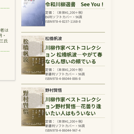
令和川柳選書 See You !
定価：（本体
¥
1,200
＋税）
B6判ソフトカバー・96頁
ISBN978-4-8237-1168-8
席者は
明・
松橋帆波
三氏
川柳作家ベストコレクシ
ョン 松橋帆波―やがて春
ならん想いの頬でいる
定価：（本体
¥
1,200
＋税）
新書判ソフトカバー・96頁
ISBN978-4-86044-886-8
野村賢悟
川柳作家ベストコレクシ
ョン野村賢悟―花曇り逢
いたい人はもういない
定価：（本体
¥
1,200
＋税）
新書判ソフトカバー・96頁
ISBN978-4-86044-967-4