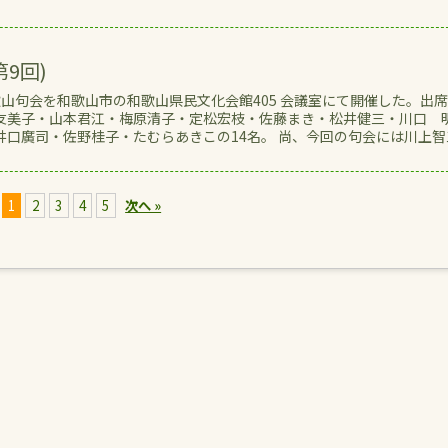
】
9回)
山句会を和歌山市の和歌山県民文化会館405 会議室にて開催した。出
友美子・山本君江・梅原清子・定松宏枝・佐藤まき・松井健三・川口 
井口廣司・佐野桂子・たむらあきこの14名。 尚、今回の句会には川上智
1
2
3
4
5
次へ »