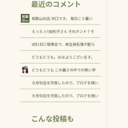
最近のコメント
和歌山句会 井口です。 毎日こう暑い
えっえっ‼由利子さん それホント？そ
8月1日に理事会で、県会員名簿が配ら
どうもどうも。おはようございます。
どうもどうも この暑さの中での熱い学
８月句会を欠席したので、ブログを覗い
８月句会を欠席したので、ブログを覗い
こんな投稿も