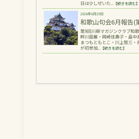
日は少しぜいた...
【続きを読む
2026年6月29日
和歌山句会6月報告(第
第9回川柳マガジンクラブ和歌
畔川臣展・岡崎佳壽子・畠中
まつもともとこ・川上智三・
が初参加...
【続きを読む】