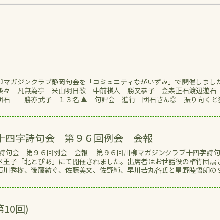
柳マガジンクラブ静岡句会を「コミュニティながいずみ」で開催しまし
季楽々 凡無為亭 米山明日歌 中前棋人 勝又恭子 金森正石渡辺
団石 勝亦武子 １３名 ▲ 句評会 進行 団石さん◎ 振り向くと
十四字詩句会 第９６回例会 会報
句会 第９６回例会 会報 第９６回川柳マガジンクラブ十四字詩句
区王子「北とぴあ」にて開催されました。出席者はお世話役の植竹団扇
石川秀樹、後藤紡ぐ、佐藤美文、佐野純、早川若丸各氏と星野睦悟朗の
10回)