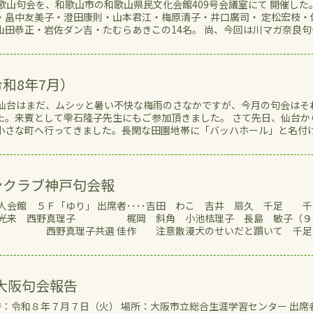
歌山句会を、和歌山市の和歌山県民文化会館409号会議室にて 開催した。
・畠中友美子・澄田康則・山本君江・梅原清子・井口廣司・ 定松宏枝・
山田恭正・岩佐ダン吉・たむらあきこの14名。 尚、今回は川マガ奈良句
令和8年7月）
 仙台はまだ、ムシッと暑い不快な梅雨のさなかですが、今月の句会はそ
た。来賓として雫石隆子先生にもご参加頂きました。 さて先日、仙台か
小さな町へ行ってきました。長閑な田園地帯に「バッハホール」と名付
】
ンクラブ神戸句会報
人会館 ５Ｆ「ゆり」 出席者････吉田 わこ 吉井 扇久 千足 千
 西野真理子 梶岡 斜角 小池桔理子 長島 敏子（９
西野真理子共選 佳作 注意散漫犬のせいだと躓いて 
大阪句会報告
：令和８年７月７日（火） 場所：大阪市立総合生涯学習センター 出席