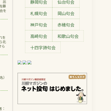
静岡句会
仙台句会
 出
佐藤
会を
札幌句会
岡山句会
神戸句会
赤穂句会
高崎句会
和歌山句会
れを
ら北
けら
十四字詩句会
名）
千足
者：