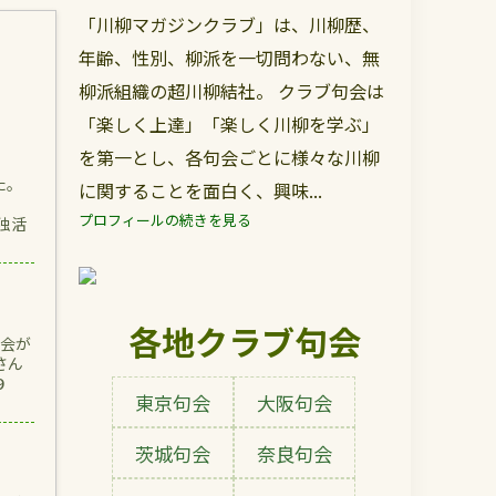
「川柳マガジンクラブ」は、川柳歴、
年齢、性別、柳派を一切問わない、無
柳派組織の超川柳結社。 クラブ句会は
「楽しく上達」「楽しく川柳を学ぶ」
を第一とし、各句会ごとに様々な川柳
た。
に関することを面白く、興味...
遊石
プロフィールの続きを見る
独活
各地クラブ句会
会が
さん
９
東京句会
大阪句会
茨城句会
奈良句会