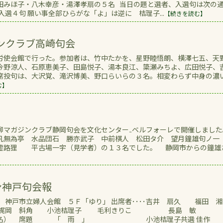
田みほ子・八木幸彦・湯澤孝扇の５名 当日の題と選者、入選句は次の
入選４句 願い事全部ひらがな「よ」は逆に 桔理子...
【続きを読む】
ンクラブ高崎句会
労使会館で行った。参加者は、竹中たかを、星野睦悟朗、横澤七五、天
今野涼人、石原恵美子、田島悦子、湯本良江、簗瀬みちよ、広田悦子、
席投句は、大沢覚、滝沢博美、野口らいらの３名。相変わらず中身の濃
む】
柳マガジンクラブ静岡句会を文化センター₋ベルフォーレで開催しました
 凡無為亭 水品団石 勝亦武子 中前棋人 松田タ介 望月鐘雄句
虚路狸 平古場一宇（見学者）の１３名でした。 静岡市からの鐘雄
ン神戸句会報
神戸市立婦人会館 ５Ｆ「ゆり」 出席者････吉井 扇久 福田 湘
 斜角 小池桔理子 毛利きりこ 長島 敏
題 「 雨 」 小池桔理子共選 佳作 