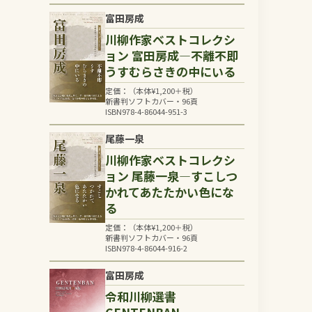
富田房成
川柳作家ベストコレクシ
ョン 富田房成―不離不即
うすむらさきの中にいる
定価：（本体
¥
1,200
＋税）
新書判ソフトカバー・96頁
ISBN978-4-86044-951-3
尾藤一泉
川柳作家ベストコレクシ
ョン 尾藤一泉―すこしつ
かれてあたたかい色にな
る
定価：（本体
¥
1,200
＋税）
新書判ソフトカバー・96頁
ISBN978-4-86044-916-2
富田房成
令和川柳選書