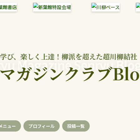
学び、楽しく上達！柳派を超えた超川柳結社
yu Magazine Senryu Blo
マガジンクラブBlo
メニュー
プロフィール
投稿
一覧