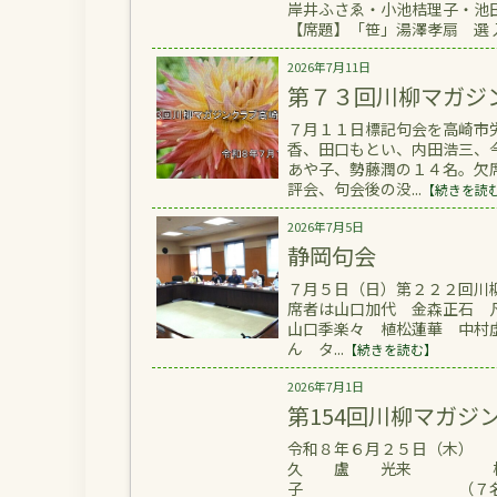
岸井ふさゑ・小池桔理子・池
【席題】「笹」湯澤孝扇 選 
2026年7月11日
第７３回川柳マガジ
７月１１日標記句会を高崎市
香、田口もとい、内田浩三、
あや子、勢藤潤の１４名。欠
評会、句会後の没...
【続きを読
2026年7月5日
静岡句会
７月５日（日）第２２２回川
席者は山口加代 金森正石
山口季楽々 植松蓮華 中村
ん タ...
【続きを読む】
2026年7月1日
第154回川柳マガジ
令和８年６月２５日（木） 
久 盧 光来 梶岡
子 （７名） 席