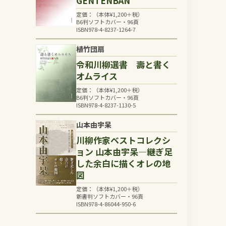
GENTENBAN
定価：（本体
¥
1,200
＋税）
B6判ソフトカバー・96頁
ISBN978-4-8237-1264-7
植竹団扇
令和川柳選書 壽と書く
オムライス
定価：（本体
¥
1,200
＋税）
B6判ソフトカバー・96頁
ISBN978-4-8237-1130-5
山本由宇呆
川柳作家ベストコレクシ
ョン 山本由宇呆―継ぎ足
した余白に描くオレの地
図
定価：（本体
¥
1,200
＋税）
新書判ソフトカバー・96頁
ISBN978-4-86044-950-6