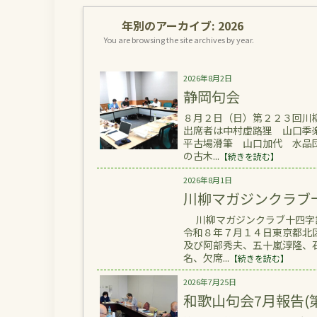
年別のアーカイブ:
2026
You are browsing the site archives by year.
2026年8月2日
静岡句会
８月２日（日）第２２３回川
出席者は中村虚路狸 山口
平古場滑筆 山口加代 水品
の古木...
【続きを読む】
2026年8月1日
川柳マガジンクラブ
川柳マガジンクラブ十四字詩
令和８年７月１４日東京都北
及び阿部秀夫、五十嵐淳隆、
名、欠席...
【続きを読む】
2026年7月25日
和歌山句会7月報告(第