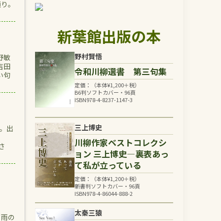
通り。
新葉館出版の本
野村賢悟
野敏
吉田
令和川柳選書 第三句集
い句
定価：（本体
¥
1,200
＋税）
B6判ソフトカバー・96頁
ISBN978-4-8237-1147-3
三上博史
。出
ノ一
川柳作家ベストコレクシ
さ
ョン 三上博史―裏表あっ
て私が立っている
定価：（本体
¥
1,200
＋税）
新書判ソフトカバー・96頁
ISBN978-4-86044-888-2
太秦三猿
雨の