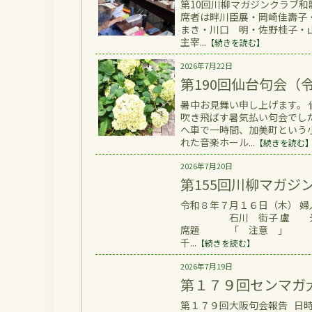
第10回川柳マガジンクラブ和
席者は畔川臣展・岡崎佳壽子
まき・川口 明・佐野桂子・
主宰...
【続きを読む】
2026年7月22日
第190回仙台句会（
暑中お見舞い申し上げます。
吹き飛ばす暑気払い句会でし
へ車で一時間、加美町という
れた音楽ホール...
【続きを読む
2026年7月20日
第155回川柳マガジ
令和８年７月１６日（木） 婦
石川 街子 盧 光来
席題 「 注意 」 
千...
【続きを読む】
2026年7月19日
第１７９回センマガ
第１７９回大阪句会報告 日時