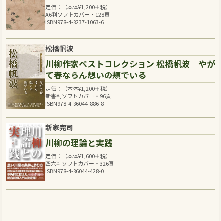
定価：（本体
¥
1,200
＋税）
A6判ソフトカバー・128頁
ISBN978-4-8237-1063-6
松橋帆波
川柳作家ベストコレクション 松橋帆波―やが
て春ならん想いの頬でいる
定価：（本体
¥
1,200
＋税）
新書判ソフトカバー・96頁
ISBN978-4-86044-886-8
新家完司
川柳の理論と実践
定価：（本体
¥
1,600
＋税）
四六判ソフトカバー・326頁
ISBN978-4-86044-428-0