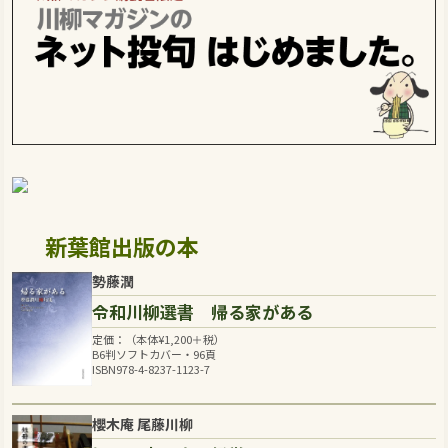
新葉館出版の本
勢藤潤
令和川柳選書 帰る家がある
定価：（本体
¥
1,200
＋税）
B6判ソフトカバー・96頁
ISBN978-4-8237-1123-7
櫻木庵 尾藤川柳