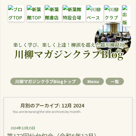
楽しく学び、楽しく上達！柳派を超えた超川柳結社
Senryu Magazine Senryu Blog
川柳マガジンクラブBlog
川柳マガジンクラブBlogトップ
Menu
一覧
月別のアーカイブ:
12月 2024
You are browsing the site archives by month.
2024年12月25日
第172回仙台句会（令和6年12月）