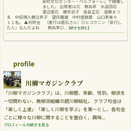
泉町文化センター・ベルフォーレ」で開催し
ました。 出席者は凡 無為亭 水品団石
渡辺遊石 勝亦武子 金森正石 遠藤まつ
ゑ 中前棋人勝又恭子 望月鐘雄 中村虚路狸 山口季楽々
１１名。 ▲句評会 （進行は遊石さん）◎ヒコウニン「非行し
た人」なんだよね 無為亭◎...
【続きを読む】
profile
川柳マガジンクラブ
「川柳マガジンクラブ」は、川柳歴、年齢、性別、柳派を
一切問わない、無柳派組織の超川柳結社。 クラブ句会は
「楽しく上達」「楽しく川柳を学ぶ」を第一とし、各句会
ごとに様々な川柳に関することを面白く、興味...
プロフィールの続きを見る