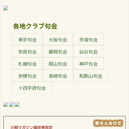
各地クラブ句会
東京句会
大阪句会
茨城句会
奈良句会
静岡句会
仙台句会
札幌句会
岡山句会
神戸句会
赤穂句会
高崎句会
和歌山句会
十四字詩句会