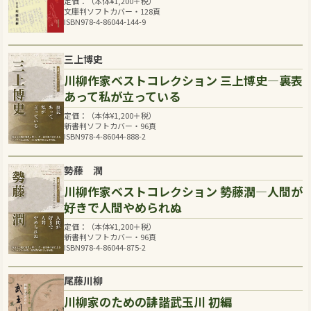
定価：（本体
¥
1,200
＋税）
文庫判ソフトカバー・128頁
ISBN978-4-86044-144-9
三上博史
川柳作家ベストコレクション 三上博史―裏表
あって私が立っている
定価：（本体
¥
1,200
＋税）
新書判ソフトカバー・96頁
ISBN978-4-86044-888-2
勢藤 潤
川柳作家ベストコレクション 勢藤潤―人間が
好きで人間やめられぬ
定価：（本体
¥
1,200
＋税）
新書判ソフトカバー・96頁
ISBN978-4-86044-875-2
尾藤川柳
川柳家のための誹諧武玉川 初編