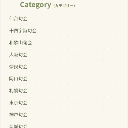
Category
（カテゴリー）
仙台句会
十四字詩句会
和歌山句会
大阪句会
奈良句会
岡山句会
札幌句会
東京句会
神戸句会
茨城句会