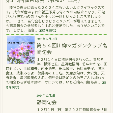
能登の震災に始った２０２４年もいよいよクライマックスで
す。 成立が危ぶまれた補正予算も何とか年内成立となり、石破
さんも被災地の皆さんもホッと一息といったところでしょう
か。 さて、当句会もじりじりとメンバーが増えてきまして、
今忘年句会の参加者も１１名と盛況でした。ありがたいことで
す。 しかし、仙台...
【続きを読む】
2024年12月15日
第５４回川柳マガジンクラブ高
崎句会
１２月１４日に標記句会を行った。参加者
は、横澤七五、星野睦悟朗、竹中たかを、田
口もとい、黒崎和夫、内田浩三、田島悦子、石原惠美子、湯本
良江、簗瀬みちよ、勢藤潤の１１名。欠席投句は、大沢覚、天
野敏香、滝沢博美の３名。句評会は新加入の浩三さんも加わっ
て相変わらず喧々諤々、サロンでは、いちご摘み川柳も楽...
【続
きを読む】
2024年12月2日
静岡句会
１２月１日（日）第２０３回静岡句会を「長