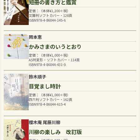
短冊の書き方と鑑賞
定価：（本体
¥
1,200
＋税）
文庫判ソフトカバー・128頁
ISBN978-4-86044-145-6
岡本恵
かみさまのいうとおり
定価：（本体
¥
1,000
＋税）
A5判変形・ソフトカバー・114頁
ISBN978-4-86044-431-0
鈴木順子
目覚まし時計
定価：（本体
¥
1,000
＋税）
四六判ソフトカバー・162頁
ISBN978-4-86044-615-4
櫻木庵 尾藤川柳
川柳の楽しみ 改訂版