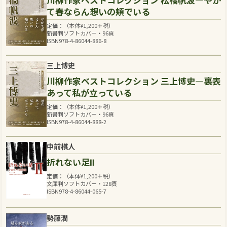
て春ならん想いの頬でいる
定価：（本体
¥
1,200
＋税）
新書判ソフトカバー・96頁
ISBN978-4-86044-886-8
三上博史
川柳作家ベストコレクション 三上博史―裏表
あって私が立っている
定価：（本体
¥
1,200
＋税）
新書判ソフトカバー・96頁
ISBN978-4-86044-888-2
中前棋人
折れない足Ⅱ
定価：（本体
¥
1,200
＋税）
文庫判ソフトカバー・128頁
ISBN978-4-86044-065-7
勢藤潤