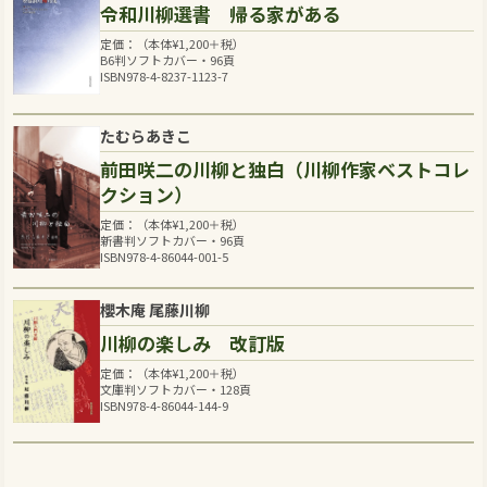
令和川柳選書 帰る家がある
定価：（本体
¥
1,200
＋税）
B6判ソフトカバー・96頁
ISBN978-4-8237-1123-7
たむらあきこ
前田咲二の川柳と独白（川柳作家ベストコレ
クション）
定価：（本体
¥
1,200
＋税）
新書判ソフトカバー・96頁
ISBN978-4-86044-001-5
櫻木庵 尾藤川柳
川柳の楽しみ 改訂版
定価：（本体
¥
1,200
＋税）
文庫判ソフトカバー・128頁
ISBN978-4-86044-144-9