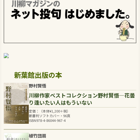
新葉館出版の本
野村賢悟
川柳作家ベストコレクション野村賢悟―花曇
り逢いたい人はもういない
定価：（本体
¥
1,200
＋税）
新書判ソフトカバー・96頁
ISBN978-4-86044-967-4
植竹団扇