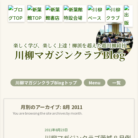
楽しく学び、楽しく上達！柳派を超えた超川柳結社
Senryu Magazine Senryu Blog
川柳マガジンクラブBlog
川柳マガジンクラブBlogトップ
Menu
一覧
月別のアーカイブ:
8月 2011
You are browsing the site archives by month.
2011年8月23日
川柳マガジンクラブ茨城８月例