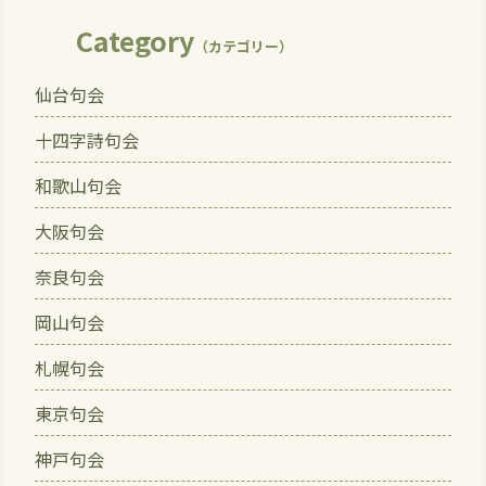
Category
（カテゴリー）
仙台句会
十四字詩句会
和歌山句会
大阪句会
奈良句会
岡山句会
札幌句会
東京句会
神戸句会