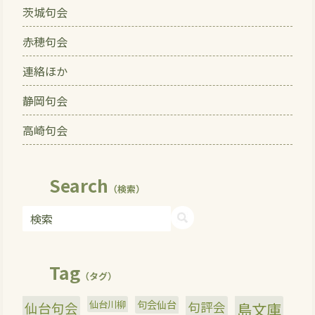
茨城句会
赤穂句会
連絡ほか
静岡句会
高崎句会
Search
（検索）
Tag
（タグ）
仙台川柳
句会仙台
句評会
仙台句会
島文庫