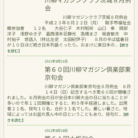
会
川柳マガジンクラブ茨城８月例会
平成２３年８月２２日（月） 取手市福祉会
館参加者 １２名 大谷仁子 木村昭栄 山口 幸 岡部
洋子 浅野ゆき子 葛西清本荘静光 高橋まさ 坂倉敏夫 中
村裕子 世話人（林比左史 太田紀伊子） ８月の半ば猛暑日
が１０日ほど続き日本列島ぐったり。おまけに東日本の...
【続き
を読む】
2011年8月21日
第６０回川柳マガジン倶楽部東
京句会
川柳マガジン倶楽部東京句会８月例会 ８月
１４日（日）記念するべき第６０回が開催さ
れました。６月例会の日が全日本川柳大会の日に当たることが
多いので年１１回開催とすると、約５年半経過しました。出席
者２１名、投句１０名、合計３１名でした。厳しい暑さと、地
域によってはお盆の真ん中の日ということもあり、投句だ...
【続
きを読む】
2011年8月18日