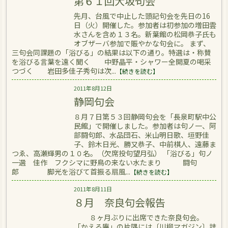
第６１回大坂句会
先月、台風で中止した頭記句会を先日の16
日（火）開催した。参加者は初参加の増田雲
水さんを含め１３名。新葉館の松岡恭子氏も
オブザーバ参加で賑やかな句会に。 まず、
三句会同課題の「浴びる」の結果は以下の通り。特選は・称賛
を浴びる言葉を遠く聞く 中野晶平・シャワー全開夏の喝采
つづく 岩田多佳子秀句は次...
【続きを読む】
2011年8月12日
静岡句会
８月７日第５３回静岡句会を「長泉町駅中公
民館」で開催しました。参加者は句ノ一、阿
部闘句郎、水品団石、米山明日歌、垣野佳
子、鈴木日光、勝又恭子、中前棋人、遠藤ま
つゑ、高瀬輝男の１０名。（欠席投句望月弘） 「浴びる」句ノ
一選 佳作 フクシマに野鳥の来ない水たまり 闘句
郎 脚光を浴びて首振る扇風...
【続きを読む】
2011年8月11日
８月 奈良句会報告
８ヶ月ぶりに出席できた奈良句会。
「かえる庵」の片隅には〔川柳マガジン〕誌