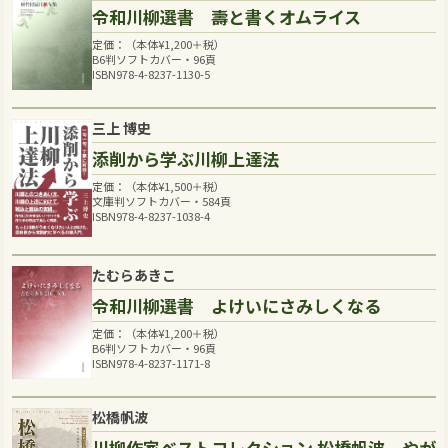
令和川柳選書 壽と書くオムライス
定価：（本体
¥
1,200
＋税）
B6判ソフトカバー・96頁
ISBN978-4-8237-1130-5
三上 博史
添削から学ぶ川柳上達法
定価：（本体
¥
1,500
＋税）
文庫判ソフトカバー・584頁
ISBN978-4-8237-1038-4
たむらあきこ
令和川柳選書 よけいにさみしくなる
定価：（本体
¥
1,200
＋税）
B6判ソフトカバー・96頁
ISBN978-4-8237-1171-8
松橋帆波
川柳作家ベストコレクション 松橋帆波―やが