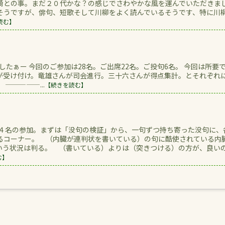
崎との事。まだ２０代かな？の感じでさわやかな風を運んでいただきま
そうですが、俳句、短歌そして川柳をよく読んでいるそうです、特に川
読む】
たぁー 今回のご参加は28名。ご出席22名。ご投句6名。 今回は所要
が受け付け。竜雄さんが司会進行。三十六さんが得点集計。とそれぞれ
—————...
【続きを読む】
の参加。まずは「没句の検証」から、一句ずつ持ち寄った没句に、
るコーナー。 （内臓が連判状を書いている）の句に酷使されている内
いう状況は判る。 （書いている）よりは（突きつける）の方が、良い
む】