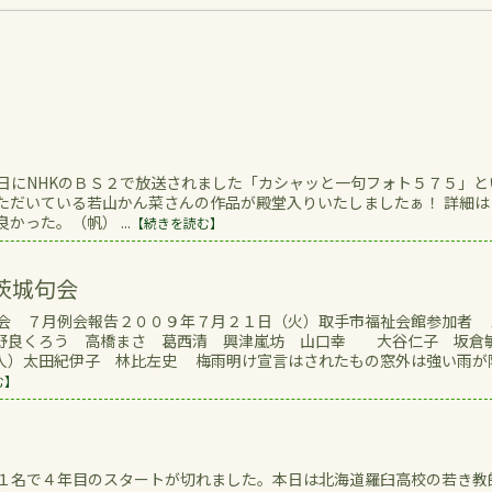
８日にNHKのＢＳ２で放送されました「カシャッと一句フォト５７５」と
いただいている若山かん菜さんの作品が殿堂入りいたしましたぁ！ 詳細は
かった。（帆） ...
【続きを読む】
茨城句会
月例会報告２００９年７月２１日（火）取手市福祉会館参加者 
野良くろう 高橋まさ 葛西清 興津嵐坊 山口幸 大谷仁子 坂倉
子 林比左史 梅雨明け宣言はされたもの窓外は強い雨が
む】
で４年目のスタートが切れました。本日は北海道羅臼高校の若き教