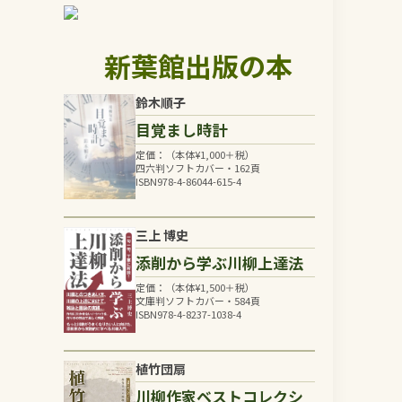
新葉館出版の本
鈴木順子
目覚まし時計
定価：（本体
¥
1,000
＋税）
四六判ソフトカバー・162頁
ISBN978-4-86044-615-4
三上 博史
添削から学ぶ川柳上達法
定価：（本体
¥
1,500
＋税）
文庫判ソフトカバー・584頁
ISBN978-4-8237-1038-4
植竹団扇
川柳作家ベストコレクシ