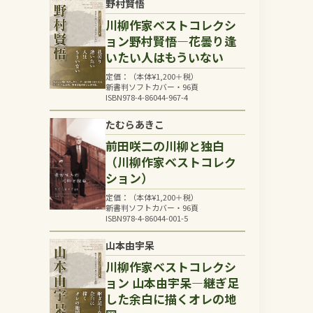
野村賢悟
川柳作家ベストコレクシ
ョン野村賢悟―花曇り逢
いたい人はもういない
定価：（本体
¥
1,200
＋税）
新書判ソフトカバー・96頁
ISBN978-4-86044-967-4
たむらあきこ
前田咲二の川柳と独白
（川柳作家ベストコレク
ション）
定価：（本体
¥
1,200
＋税）
新書判ソフトカバー・96頁
ISBN978-4-86044-001-5
山本由宇呆
川柳作家ベストコレクシ
ョン 山本由宇呆―継ぎ足
した余白に描くオレの地