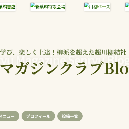
学び、楽しく上達！柳派を超えた超川柳結社
yu Magazine Senryu Blo
マガジンクラブBlo
メニュー
プロフィール
投稿
一覧