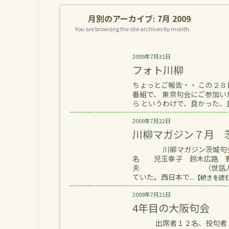
月別のアーカイブ:
7月 2009
You are browsing the site archives by month.
2009年7月31日
フォト川柳
ちょっとご報告・・ この２
番組で、 東京句会にご参加
ら というわけで、良かった、良
2009年7月22日
川柳マガジン７月 
川柳マガジン茨城句会 ７
名 児玉幸子 鈴木広路 
夫 （世話人）太田紀伊
ていた。西日本で...
【続きを読
2009年7月21日
4年目の大阪句会
出席者１２名、投句者１名