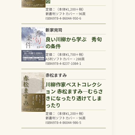
図
定価：（本体
¥
1,200
＋税）
新書判ソフトカバー・96頁
ISBN978-4-86044-950-6
新家完司
良い川柳から学ぶ 秀句
の条件
定価：（本体
¥
1,700
＋税）
A5判ソフトカバー・288頁
ISBN978-4-8237-1084-1
赤松ますみ
川柳作家ベストコレクシ
ョン 赤松ますみ―むらさ
きになったり透けてしま
ったり
定価：（本体
¥
1,200
＋税）
新書判ソフトカバー・96頁
ISBN978-4-86044-986-5