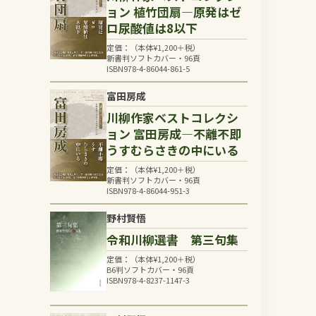
ョン 植竹団扇―原発はゼ
ロ尿酸値は8以下
定価：（本体
¥
1,200
＋税）
新書判ソフトカバー・96頁
ISBN978-4-86044-861-5
富田房成
川柳作家ベストコレクシ
ョン 富田房成―不離不即
うすむらさきの中にいる
定価：（本体
¥
1,200
＋税）
新書判ソフトカバー・96頁
ISBN978-4-86044-951-3
野村賢悟
令和川柳選書 第三句集
定価：（本体
¥
1,200
＋税）
B6判ソフトカバー・96頁
ISBN978-4-8237-1147-3