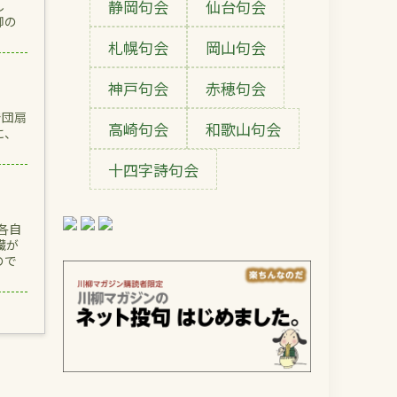
静岡句会
仙台句会
し
柳の
札幌句会
岡山句会
神戸句会
赤穂句会
で団扇
高崎句会
和歌山句会
に、
十四字詩句会
各自
臓が
ので