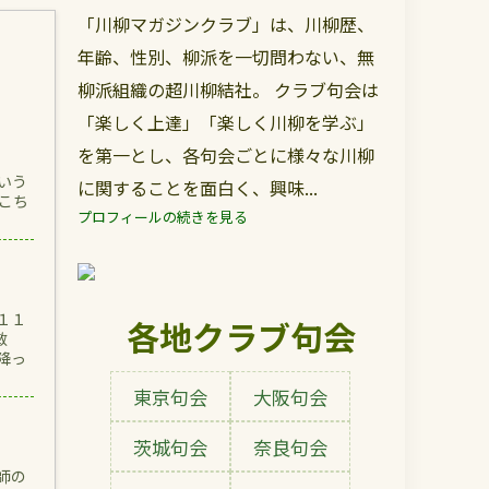
「川柳マガジンクラブ」は、川柳歴、
年齢、性別、柳派を一切問わない、無
柳派組織の超川柳結社。 クラブ句会は
「楽しく上達」「楽しく川柳を学ぶ」
を第一とし、各句会ごとに様々な川柳
いう
に関することを面白く、興味...
こち
プロフィールの続きを見る
１１
各地クラブ句会
敏
降っ
東京句会
大阪句会
茨城句会
奈良句会
師の