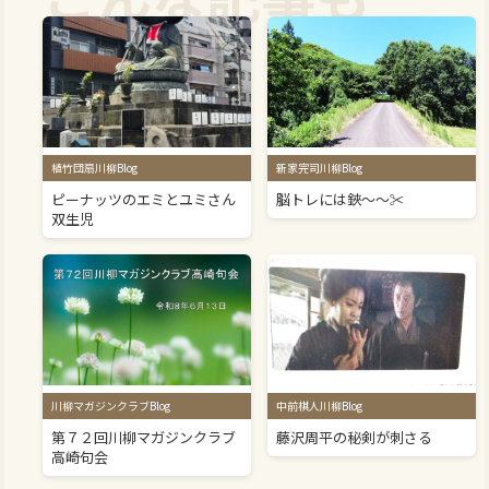
植竹団扇川柳Blog
新家完司川柳Blog
ピーナッツのエミとユミさん
脳トレには鋏～～✂
双生児
川柳マガジンクラブBlog
中前棋人川柳Blog
第７２回川柳マガジンクラブ
藤沢周平の秘剣が刺さる
高崎句会