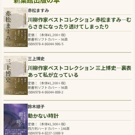
赤松ますみ
川柳作家ベストコレクション 赤松ますみ―む
らさきになったり透けてしまったり
定価：（本体
¥
1,200
＋税）
新書判ソフトカバー・96頁
ISBN978-4-86044-986-5
三上博史
川柳作家ベストコレクション 三上博史―裏表
あって私が立っている
定価：（本体
¥
1,200
＋税）
新書判ソフトカバー・96頁
ISBN978-4-86044-888-2
鈴木順子
動かない時計
定価：（本体
¥
1,500
＋税）
四六判ハードカバー・146頁
ISBN978-4-8237-1088-9