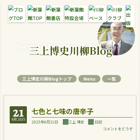
Senryu Magazine Senryu Blog
三上博史川柳Blog
三上博史川柳Blogトップ
Menu
一覧
21
七色と七味の唐辛子
6月 2025
2025年6月21日
三上 博史
日記
コメントをどうぞ