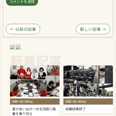
← 以前の記事
新しい記事 →
新着記事
尾藤川柳川柳Blog
尾藤川柳川柳Blog
夏の思い出の一句を団扇に酷
前期授業終了
暑を乗り切る