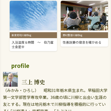
新家完司川柳Blog
野村賢悟川柳Blog
入浴温度＆時間 ～ 伯乃富
性善説妻の寝息を確かめる
士金星🌸
profile
三上 博史
（みかみ・ひろし） 昭和31年栃木県生まれ。早稲田大学
第一文学部哲学専攻卒業。36歳の頃に川柳と出会い生涯の
友とする。現在は地元栃木で川柳指導を積極的に行ってい