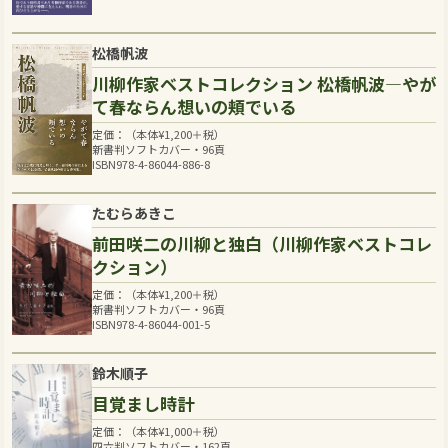
松橋帆波
川柳作家ベストコレクション 松橋帆波―やが
て春ならん想いの頬でいる
定価：（本体
¥
1,200
＋税）
新書判ソフトカバー・96頁
ISBN978-4-86044-886-8
たむらあきこ
前田咲二の川柳と独白（川柳作家ベストコレ
クション）
定価：（本体
¥
1,200
＋税）
新書判ソフトカバー・96頁
ISBN978-4-86044-001-5
鈴木順子
目覚まし時計
定価：（本体
¥
1,000
＋税）
四六判ソフトカバー・162頁