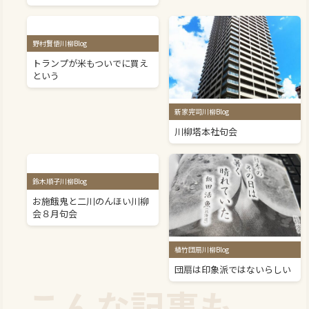
野村賢悟川柳Blog
トランプが米もついでに買え
という
新家完司川柳Blog
川柳塔本社句会
鈴木順子川柳Blog
お施餓鬼と二川のんほい川柳
会８月句会
植竹団扇川柳Blog
団扇は印象派ではないらしい
こんな記事も