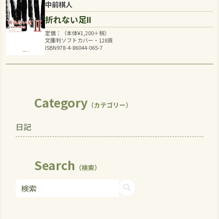
中前棋人
折れない足Ⅱ
定価：（本体
¥
1,200
＋税）
文庫判ソフトカバー・128頁
ISBN978-4-86044-065-7
Category
（カテゴリー）
日記
Search
（検索）