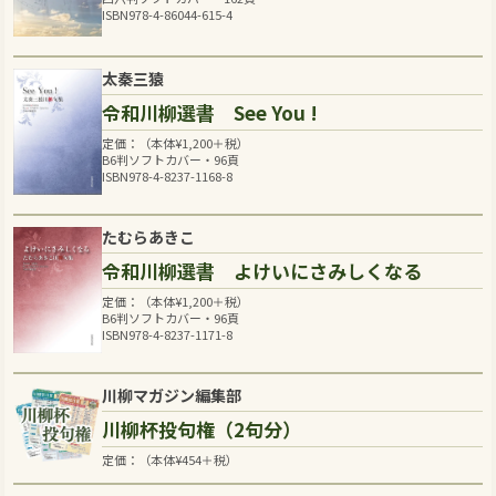
ISBN978-4-86044-615-4
太秦三猿
令和川柳選書 See You !
定価：（本体
¥
1,200
＋税）
B6判ソフトカバー・96頁
ISBN978-4-8237-1168-8
たむらあきこ
令和川柳選書 よけいにさみしくなる
定価：（本体
¥
1,200
＋税）
B6判ソフトカバー・96頁
ISBN978-4-8237-1171-8
川柳マガジン編集部
川柳杯投句権（2句分）
定価：（本体
¥
454
＋税）