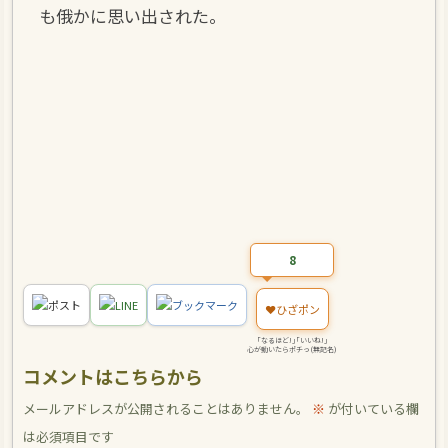
も俄かに思い出された。
8
ポスト
LINE
ブックマーク
❤️
ひざポン
｢なるほど!｣｢いいね!｣
心が動いたらポチっ(無記名)
コメントはこちらから
メールアドレスが公開されることはありません。
※
が付いている欄
は必須項目です