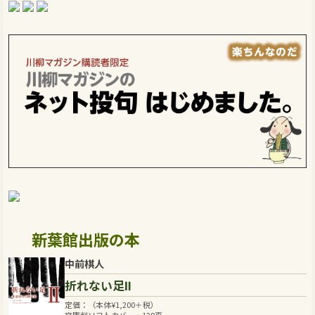
新葉館出版の本
中前棋人
折れない足Ⅱ
定価：（本体
¥
1,200
＋税）