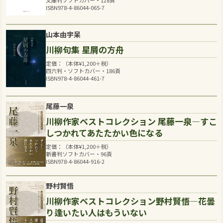
文庫判ソフトカバー・128頁
ISBN978-4-86044-065-7
山本由宇呆
川柳句集 星屑の方舟
定価：（本体
¥
1,200
＋税）
四六判・ソフトカバー・186頁
ISBN978-4-86044-461-7
尾藤一泉
川柳作家ベストコレクション 尾藤一泉―すこ
しつかれてあたたかい色になる
定価：（本体
¥
1,200
＋税）
新書判ソフトカバー・96頁
ISBN978-4-86044-916-2
野村賢悟
川柳作家ベストコレクション野村賢悟―花曇
り逢いたい人はもういない