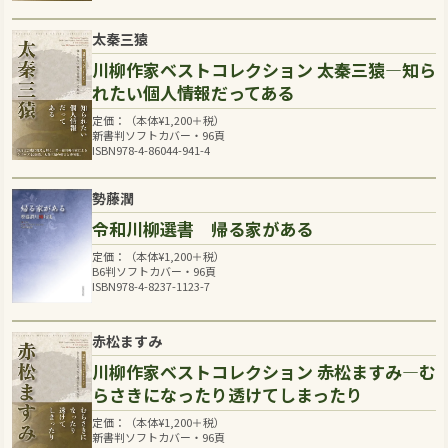
太秦三猿
川柳作家ベストコレクション 太秦三猿―知ら
れたい個人情報だってある
定価：（本体
¥
1,200
＋税）
新書判ソフトカバー・96頁
ISBN978-4-86044-941-4
勢藤潤
令和川柳選書 帰る家がある
定価：（本体
¥
1,200
＋税）
B6判ソフトカバー・96頁
ISBN978-4-8237-1123-7
赤松ますみ
川柳作家ベストコレクション 赤松ますみ―む
らさきになったり透けてしまったり
定価：（本体
¥
1,200
＋税）
新書判ソフトカバー・96頁