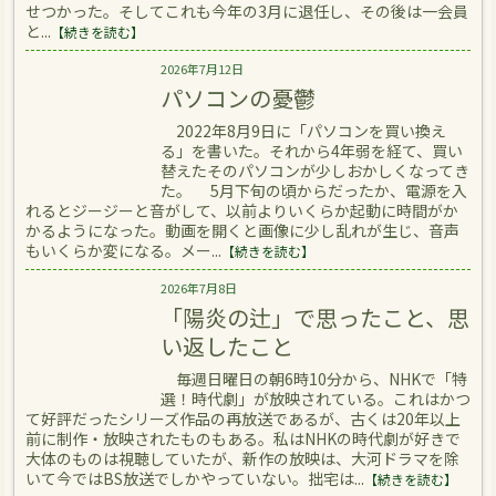
せつかった。そしてこれも今年の3月に退任し、その後は一会員
と...
【続きを読む】
2026年7月12日
パソコンの憂鬱
2022年8月9日に「パソコンを買い換え
る」を書いた。それから4年弱を経て、買い
替えたそのパソコンが少しおかしくなってき
た。 5月下旬の頃からだったか、電源を入
れるとジージーと音がして、以前よりいくらか起動に時間がか
かるようになった。動画を開くと画像に少し乱れが生じ、音声
もいくらか変になる。メー...
【続きを読む】
2026年7月8日
「陽炎の辻」で思ったこと、思
い返したこと
毎週日曜日の朝6時10分から、NHKで「特
選！時代劇」が放映されている。これはかつ
て好評だったシリーズ作品の再放送であるが、古くは20年以上
前に制作・放映されたものもある。私はNHKの時代劇が好きで
大体のものは視聴していたが、新作の放映は、大河ドラマを除
いて今ではBS放送でしかやっていない。拙宅は...
【続きを読む】