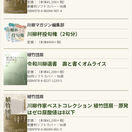
定価：（本体
¥
1,200
＋税）
新書判ソフトカバー・96頁
ISBN978-4-86044-967-4
川柳マガジン編集部
川柳杯投句権（2句分）
定価：（本体
¥
454
＋税）
植竹団扇
令和川柳選書 壽と書くオムライス
定価：（本体
¥
1,200
＋税）
B6判ソフトカバー・96頁
ISBN978-4-8237-1130-5
植竹団扇
川柳作家ベストコレクション 植竹団扇―原発
はゼロ尿酸値は8以下
定価：（本体
¥
1,200
＋税）
新書判ソフトカバー・96頁
ISBN978-4-86044-861-5