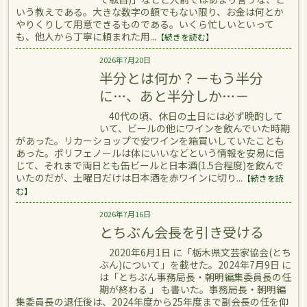
いう教えである。大きな数字の額でもない限り、お金は何とか
やりくりして用意できるものである。いくら忙しいといって
も、他人から丁寧に頼まれた用...
【続きを読む】
2026年7月20日
半分とは何か？－もう半分
に…、あと半分しか…－
40代の頃、休日の土日には必ず晩酌して
いて、ビールの他にワインを飲んでいた時期
があった。リカーショップで安ワインを箱買いしていたことも
あった。ポリフェノールは体にいいなどという情報を安易に信
じて、それまで両日とも缶ビールと日本酒(1.5合程度)を飲んで
いたのだが、土曜日だけは日本酒を赤ワインに切り...
【続きを読
む】
2026年7月16日
とちぶん会長を引き受ける
2020年6月1日 に「栃木県文芸家協会(とち
ぶん)について」を載せた。2024年7月9日 に
は「とちぶん事務局長・朝明編集委員長の任
期が終わる 」 も書いた。事務局長・朝明編
集委員長の退任後は、2024年度から25年度まで副会長の任を仰