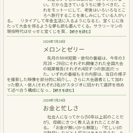
い。だから生きているうちに使うべきだ。こ
れをモットーにして、老後はいろいろなとこ
ろへ旅行することを楽しみにしている人がい
る。 リタイアして年金生活に入るようになると、宝くじに当
たって大金を得るような夢も欲も萎んでくる。サラリーマンの
現役時代はせっせと宝くじを買...
【続きを読む】
2026年7月28日
メロンとゼリー
先月のNHK短歌・俳句の番組は、今年の3
月28・29日にそれぞれ開催された全国大会
の結果報告(それぞれ4回ずつの放送)だっ
た。いずれの番組もその内容は、当日の様子
を撮影した映像を部分的に紹介し、さらに大会選者として加わ
った歌人・俳人(それぞれ3名)がスタジオに招かれて選評を改め
て述べ合う構成になっ...
【続きを読む】
2026年7月24日
お金と忙しさ
社会人になってから(50年以上前のことだ
が)、母親にきつく教え込まれたことがあ
る。「お金が無い(から無理)」「忙しい(の
で駄目)」などと人前ではあまり言うな、と