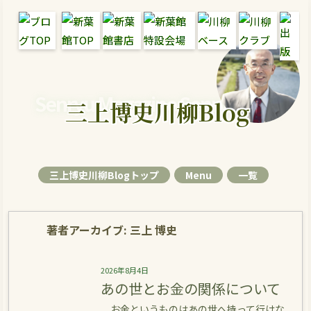
Senryu Magazine Senryu Blog
三上博史川柳Blog
三上博史川柳Blogトップ
Menu
一覧
著者アーカイブ:
三上 博史
2026年8月4日
あの世とお金の関係について
お金というものはあの世へ持って行けな