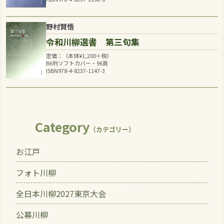
野村賢悟
令和川柳選書 第三句集
定価：（本体
¥
1,200
＋税）
B6判ソフトカバー・96頁
ISBN978-4-8237-1147-3
Category
（カテゴリー）
お江戸
フォト川柳
全日本川柳2027東京大会
公募川柳