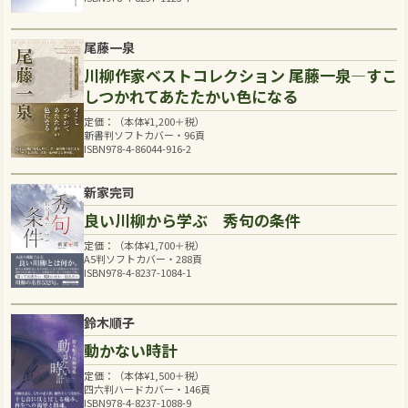
尾藤一泉
川柳作家ベストコレクション 尾藤一泉―すこ
しつかれてあたたかい色になる
定価：（本体
¥
1,200
＋税）
新書判ソフトカバー・96頁
ISBN978-4-86044-916-2
新家完司
良い川柳から学ぶ 秀句の条件
定価：（本体
¥
1,700
＋税）
A5判ソフトカバー・288頁
ISBN978-4-8237-1084-1
鈴木順子
動かない時計
定価：（本体
¥
1,500
＋税）
四六判ハードカバー・146頁
ISBN978-4-8237-1088-9