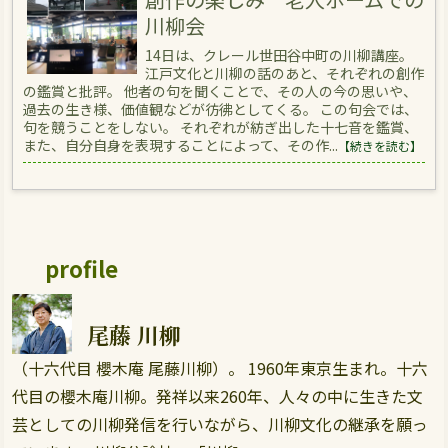
川柳会
14日は、クレール世田谷中町の川柳講座。
江戸文化と川柳の話のあと、それぞれの創作
の鑑賞と批評。 他者の句を聞くことで、その人の今の思いや、
過去の生き様、価値観などが彷彿としてくる。 この句会では、
句を競うことをしない。 それぞれが紡ぎ出した十七音を鑑賞、
また、自分自身を表現することによって、その作...
【続きを読む】
profile
尾藤 川柳
（十六代目 櫻木庵 尾藤川柳）。 1960年東京生まれ。十六
代目の櫻木庵川柳。発祥以来260年、人々の中に生きた文
芸としての川柳発信を行いながら、川柳文化の継承を願っ