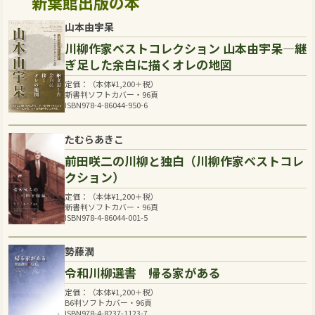
新葉館出版の本
山本由宇呆
川柳作家ベストコレクション 山本由宇呆―継
ぎ足した余白に描くオレの地図
定価：（本体
¥
1,200
＋税）
新書判ソフトカバー・96頁
ISBN978-4-86044-950-6
たむらあきこ
前田咲二の川柳と独白（川柳作家ベストコレ
クション）
定価：（本体
¥
1,200
＋税）
新書判ソフトカバー・96頁
ISBN978-4-86044-001-5
勢藤潤
令和川柳選書 帰る家がある
定価：（本体
¥
1,200
＋税）
B6判ソフトカバー・96頁
ISBN978-4-8237-1123-7