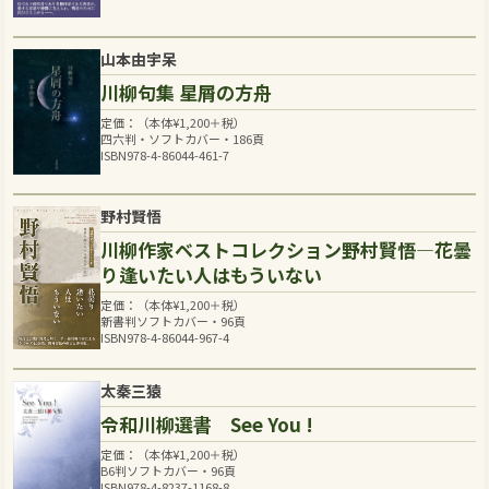
山本由宇呆
川柳句集 星屑の方舟
定価：（本体
¥
1,200
＋税）
四六判・ソフトカバー・186頁
ISBN978-4-86044-461-7
野村賢悟
川柳作家ベストコレクション野村賢悟―花曇
り逢いたい人はもういない
定価：（本体
¥
1,200
＋税）
新書判ソフトカバー・96頁
ISBN978-4-86044-967-4
太秦三猿
令和川柳選書 See You !
定価：（本体
¥
1,200
＋税）
B6判ソフトカバー・96頁
ISBN978-4-8237-1168-8