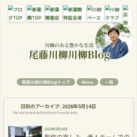
川柳のある豊かな生活
Senryu Magazine Senryu Blog
尾藤川柳川柳Blog
尾藤川柳川柳Blogトップ
Menu
一覧
日別のアーカイブ:
2026年5月14日
You are browsing the site archives by date.
2026年5月14日
創作の楽しみ 老人ホームでの