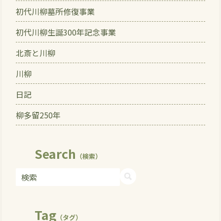
初代川柳墓所修復事業
初代川柳生誕300年記念事業
北斎と川柳
川柳
日記
柳多留250年
Search
（検索）
Tag
（タグ）