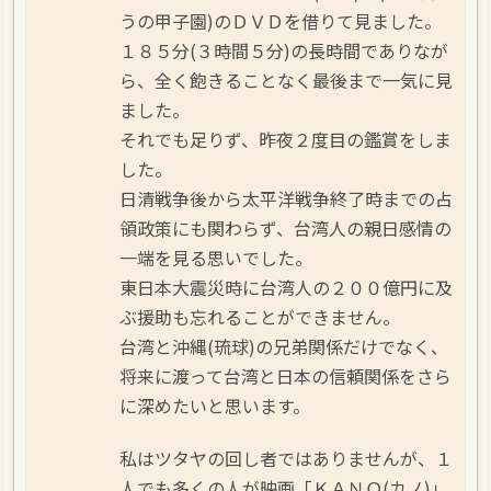
うの甲子園)のＤＶＤを借りて見ました。
１８５分(３時間５分)の長時間でありなが
ら、全く飽きることなく最後まで一気に見
ました。
それでも足りず、昨夜２度目の鑑賞をしま
した。
日清戦争後から太平洋戦争終了時までの占
領政策にも関わらず、台湾人の親日感情の
一端を見る思いでした。
東日本大震災時に台湾人の２００億円に及
ぶ援助も忘れることができません。
台湾と沖縄(琉球)の兄弟関係だけでなく、
将来に渡って台湾と日本の信頼関係をさら
に深めたいと思います。
私はツタヤの回し者ではありませんが、１
人でも多くの人が映画「ＫＡＮＯ(カノ)」