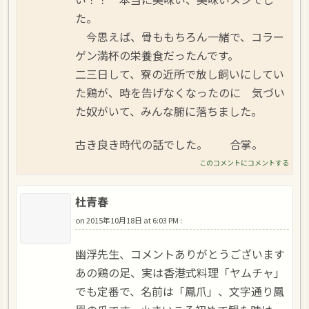
た。
今思えば、骨ももちろん一緒で、コラー
ゲン満杯の栄養食だったんです。
二三日して、寮の近所で放し飼いにしてい
た鶏が、時を告げなくなったのに 気づい
た奴がいて、みんな腑に落ちました。
古き良き時代の話でした。 合掌。
このコメントにコメントする
杜青春
on
2015年10月18日 at 6:03 PM
:
幽浮先生、コメントありがとうございます
あの鶏の足、実は香港式料理「ヤムチャ」
でも定番で、名前は「鳳爪」、文字通り鳳