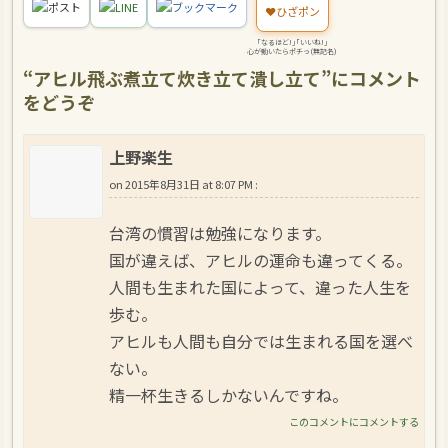
ポスト
LINE
ブックマーク
❤️
ひざポン
｢なるほど!｣｢いいね!｣
心が動いたらポチっ(無記名)
“
アヒル飛ぶ煮立て炊き立て潰し立て
”にコメント
をどうぞ
上野楽生
on
2015年8月31日 at 8:07 PM
:
台湾の慣習は勉強になります。
国が違えば、アヒルの運命も違ってくる。
人間も生まれた国によって、違った人生を
歩む。
アヒルも人間も自分では生まれる国を選べ
ない。
精一杯生きるしかないんですね。
このコメントにコメントする