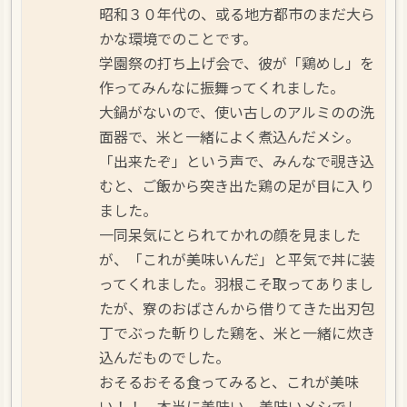
昭和３０年代の、或る地方都市のまだ大ら
かな環境でのことです。
学園祭の打ち上げ会で、彼が「鶏めし」を
作ってみんなに振舞ってくれました。
大鍋がないので、使い古しのアルミのの洗
面器で、米と一緒によく煮込んだメシ。
「出来たぞ」という声で、みんなで覗き込
むと、ご飯から突き出た鶏の足が目に入り
ました。
一同呆気にとられてかれの顔を見ました
が、「これが美味いんだ」と平気で丼に装
ってくれました。羽根こそ取ってありまし
たが、寮のおばさんから借りてきた出刃包
丁でぶった斬りした鶏を、米と一緒に炊き
込んだものでした。
おそるおそる食ってみると、これが美味
い！！ 本当に美味い、美味いメシでし