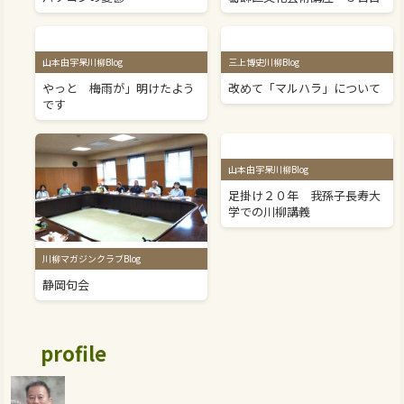
山本由宇呆川柳Blog
三上博史川柳Blog
やっと 梅雨が」明けたよう
改めて「マルハラ」について
です
山本由宇呆川柳Blog
足掛け２０年 我孫子長寿大
学での川柳講義
川柳マガジンクラブBlog
静岡句会
profile