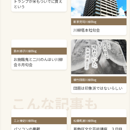
トランプが米もついでに買え
という
新家完司川柳Blog
川柳塔本社句会
鈴木順子川柳Blog
お施餓鬼と二川のんほい川柳
会８月句会
植竹団扇川柳Blog
団扇は印象派ではないらしい
こんな記事も
三上博史川柳Blog
松橋帆波川柳Blog
パソコンの憂鬱
葛飾区文化芸術講座 ３日目