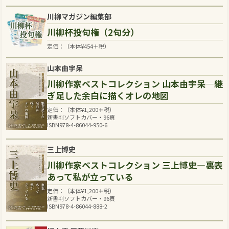
川柳マガジン編集部
川柳杯投句権（2句分）
定価：（本体
¥
454
＋税）
山本由宇呆
川柳作家ベストコレクション 山本由宇呆―継
ぎ足した余白に描くオレの地図
定価：（本体
¥
1,200
＋税）
新書判ソフトカバー・96頁
ISBN978-4-86044-950-6
三上博史
川柳作家ベストコレクション 三上博史―裏表
あって私が立っている
定価：（本体
¥
1,200
＋税）
新書判ソフトカバー・96頁
ISBN978-4-86044-888-2