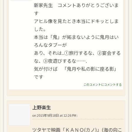
新家先生 コメントありがとうございま
す
アヒル像を見たとき本当にドキッとしま
した。
本当は「鬼」が妬まないように鬼月はい
ろんなタブーが
あり、それは..①旅行するな、②宴会する
な、③夜遊びするな…….
気が付けば 「鬼月や私の影に座る影」
です
このコメントにコメントする
上野楽生
on
2015年9月18日 at 12:26 PM
:
ツタヤで映画「ＫＡＮＯ(カノ)」(海の向こ