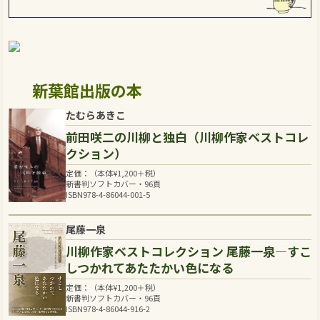
新葉館出版の本
たむらあきこ
前田咲二の川柳と独白（川柳作家ベストコレ
クション）
定価：（本体
¥
1,200
＋税）
新書判ソフトカバー・96頁
ISBN978-4-86044-001-5
尾藤一泉
川柳作家ベストコレクション 尾藤一泉―すこ
しつかれてあたたかい色になる
定価：（本体
¥
1,200
＋税）
新書判ソフトカバー・96頁
ISBN978-4-86044-916-2