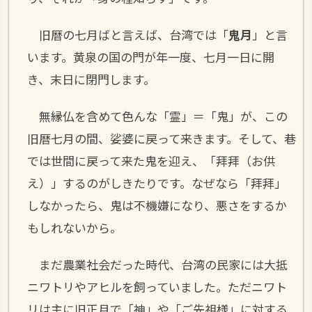
旧暦の七月ばと言えば、台湾では「
鬼月
」と言
います。黄泉の国の門が年一度、七月一日に開
き、末日に閉門します。
無縁仏を含めて色んな「霊」＝「鬼」が、この
旧暦七月の間、娑婆に戻って来きます。そして、巷
では世間に戻って来た鬼を迎え、「拜拜（お供
え）」するのがしきたりです。なぜなら「拜拜」
しなかったら、鬼は不機嫌になり、悪さをするか
もしれないから。
まだ農業社会だった時代、台湾の民家には大抵
ニワトリやアヒルを飼っていました。ただニワト
リは主に旧正月で「神」や「ご先祖様」に対する