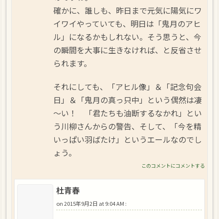
確かに、誰しも、昨日まで元気に陽気にワ
イワイやっていても、明日は「鬼月のアヒ
ル」になるかもしれない。そう思うと、今
の瞬間を大事に生きなければ、と反省させ
られます。
それにしても、「アヒル像」＆「記念句会
日」＆「鬼月の真っ只中」という偶然は凄
～い！ 「君たちも油断するなかれ」とい
う川柳さんからの警告、そして、「今を精
いっぱい羽ばたけ」というエールなのでし
ょう。
このコメントにコメントする
杜青春
on
2015年9月2日 at 9:04 AM
: