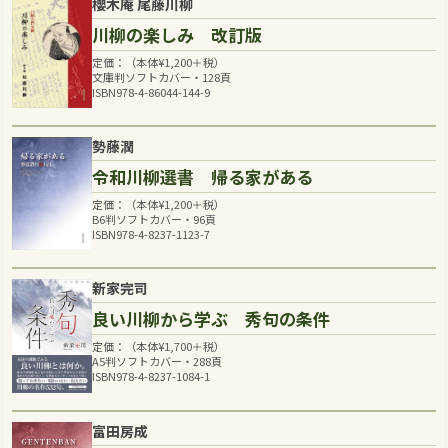
櫻木庵 尾藤川柳
川柳の楽しみ 改訂版
定価：（本体
¥
1,200
＋税）
文庫判ソフトカバー・128頁
ISBN978-4-86044-144-9
勢藤潤
令和川柳選書 帰る家がある
定価：（本体
¥
1,200
＋税）
B6判ソフトカバー・96頁
ISBN978-4-8237-1123-7
新家完司
良い川柳から学ぶ 秀句の条件
定価：（本体
¥
1,700
＋税）
A5判ソフトカバー・288頁
ISBN978-4-8237-1084-1
富田房成