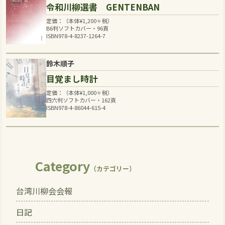
令和川柳選書 GENTENBAN
定価：（本体
¥
1,200
＋税）
B6判ソフトカバー・96頁
ISBN978-4-8237-1264-7
鈴木順子
目覚まし時計
定価：（本体
¥
1,000
＋税）
四六判ソフトカバー・162頁
ISBN978-4-86044-615-4
Category
（カテゴリー）
台湾川柳会会報
日記