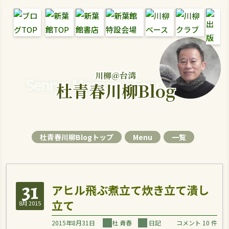
川柳＠台湾
Senryu Magazine Senryu Blog
杜青春川柳Blog
杜青春川柳Blogトップ
Menu
一覧
31
アヒル飛ぶ煮立て炊き立て潰し
立て
8月 2015
2015年8月31日
杜 青春
日記
コメント 10 件