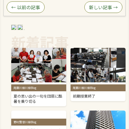
← 以前の記事
新しい記事 →
新着記事
尾藤川柳川柳Blog
尾藤川柳川柳Blog
夏の思い出の一句を団扇に酷
前期授業終了
暑を乗り切る
野村賢悟川柳Blog