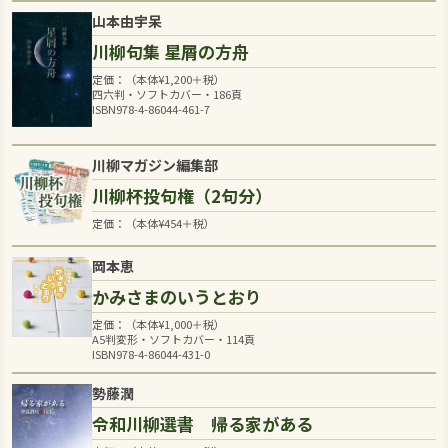
山本由宇呆
川柳句集 星屑の方舟
定価：（本体
¥
1,200
＋税）
四六判・ソフトカバー・186頁
ISBN978-4-86044-461-7
川柳マガジン編集部
川柳杯投句権（2句分）
定価：（本体
¥
454
＋税）
岡本恵
かみさまのいうとおり
定価：（本体
¥
1,000
＋税）
A5判変形・ソフトカバー・114頁
ISBN978-4-86044-431-0
勢藤潤
令和川柳選書 帰る家がある