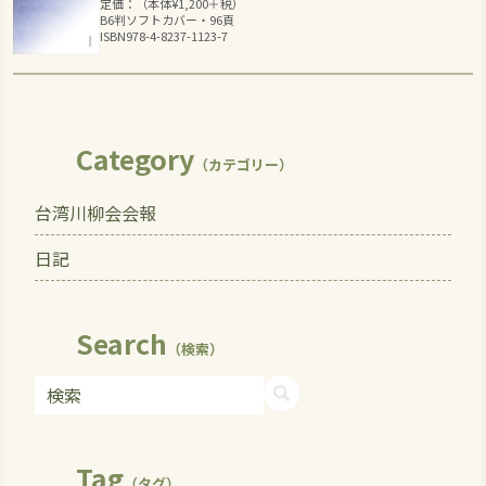
定価：（本体
¥
1,200
＋税）
B6判ソフトカバー・96頁
ISBN978-4-8237-1123-7
Category
（カテゴリー）
台湾川柳会会報
日記
Search
（検索）
Tag
（タグ）