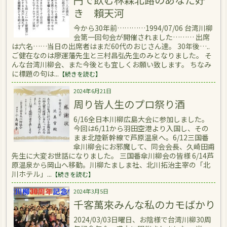
き 賴天河
今から30年前…………1994/07/06 台湾川柳
会第一回句会が開催されました……… 出席
は六名……当日の出席者はまだ60代のおじさん達。 30年後…..
ご健在なのは廖運藩先生と三村昌弘先生のみとなりました。 そ
んな台湾川柳会、また今後とも宜しくお願い致します。 ちなみ
に標題の句は...
【続きを読む】
2024年6月21日
周り皆人生のプロ祭り酒
6/16全日本川柳広島大会に参加しました。
今回は6/11から羽田空港より入国し、その
まま北陸新幹線で芦原温泉へ。6/12三国番
傘川柳会にお邪魔して、同会会長、久崎田甫
先生に大変お世話になりました。 三国番傘川柳会の皆様 6/14芦
原温泉から岡山へ移動。川柳たましま社、北川拓治主宰の「北
川ホテル」...
【続きを読む】
2024年3月5日
千客萬來みんな私のカモばかり
2024/03/03日曜日、お陰様で台湾川柳30周