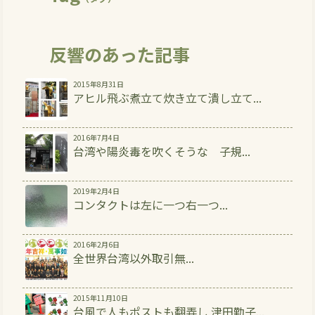
反響のあった記事
2015年8月31日
アヒル飛ぶ煮立て炊き立て潰し立て...
2016年7月4日
台湾や陽炎毒を吹くそうな 子規...
2019年2月4日
コンタクトは左に一つ右一つ...
2016年2月6日
全世界台湾以外取引無...
2015年11月10日
台風で人もポストも翻弄し 津田勤子...