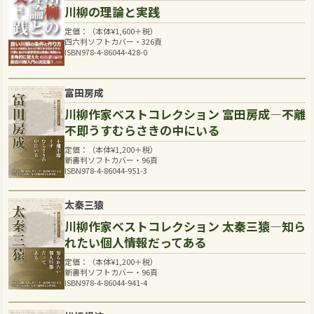
川柳の理論と実践
定価：（本体
¥
1,600
＋税）
四六判ソフトカバー・326頁
ISBN978-4-86044-428-0
富田房成
川柳作家ベストコレクション 富田房成―不離
不即うすむらさきの中にいる
定価：（本体
¥
1,200
＋税）
新書判ソフトカバー・96頁
ISBN978-4-86044-951-3
太秦三猿
川柳作家ベストコレクション 太秦三猿―知ら
れたい個人情報だってある
定価：（本体
¥
1,200
＋税）
新書判ソフトカバー・96頁
ISBN978-4-86044-941-4