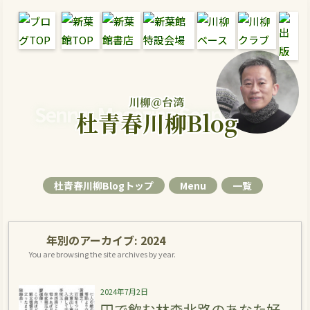
川柳＠台湾
Senryu Magazine Senryu Blog
杜青春川柳Blog
杜青春川柳Blogトップ
Menu
一覧
年別のアーカイブ:
2024
You are browsing the site archives by year.
2024年7月2日
円で飲む林森北路のあなた好