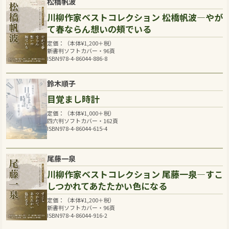
松橋帆波
川柳作家ベストコレクション 松橋帆波―やが
て春ならん想いの頬でいる
定価：（本体
¥
1,200
＋税）
新書判ソフトカバー・96頁
ISBN978-4-86044-886-8
鈴木順子
目覚まし時計
定価：（本体
¥
1,000
＋税）
四六判ソフトカバー・162頁
ISBN978-4-86044-615-4
尾藤一泉
川柳作家ベストコレクション 尾藤一泉―すこ
しつかれてあたたかい色になる
定価：（本体
¥
1,200
＋税）
新書判ソフトカバー・96頁
ISBN978-4-86044-916-2