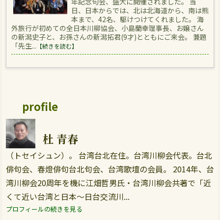
年記念句会、盛大に開催されました。 当
日、日本からでは、北は北海道から、南は熊
本まで、42名、駆けつけてくれました。 海
外旅行が初めての全日本川柳協会、小島蘭幸理事長、お嬢さん
の新潟史子と、お孫さんの新潟拓君(9才)とともにご来会。 兼題
「先生...
【続きを読む】
profile
杜 青春
（トセイシュン）。 台湾台北在住。台湾川柳会代表。台北
俳句会、春燈俳句台北句会、台湾歌壇の会員。 2014年、台
湾川柳会20周年を機に江畑哲男氏・台湾川柳会共著で「近
くて近い台湾と日本～日台交流川...
プロフィールの続きを見る