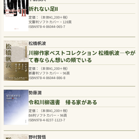
折れない足Ⅱ
定価：（本体
¥
1,200
＋税）
文庫判ソフトカバー・128頁
ISBN978-4-86044-065-7
松橋帆波
川柳作家ベストコレクション 松橋帆波―やが
て春ならん想いの頬でいる
定価：（本体
¥
1,200
＋税）
新書判ソフトカバー・96頁
ISBN978-4-86044-886-8
勢藤潤
令和川柳選書 帰る家がある
定価：（本体
¥
1,200
＋税）
B6判ソフトカバー・96頁
ISBN978-4-8237-1123-7
野村賢悟