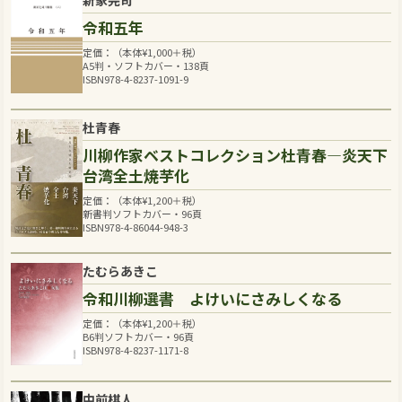
令和五年
定価：（本体
¥
1,000
＋税）
A5判・ソフトカバー・138頁
ISBN978-4-8237-1091-9
杜青春
川柳作家ベストコレクション杜青春―炎天下
台湾全土焼芋化
定価：（本体
¥
1,200
＋税）
新書判ソフトカバー・96頁
ISBN978-4-86044-948-3
たむらあきこ
令和川柳選書 よけいにさみしくなる
定価：（本体
¥
1,200
＋税）
B6判ソフトカバー・96頁
ISBN978-4-8237-1171-8
中前棋人