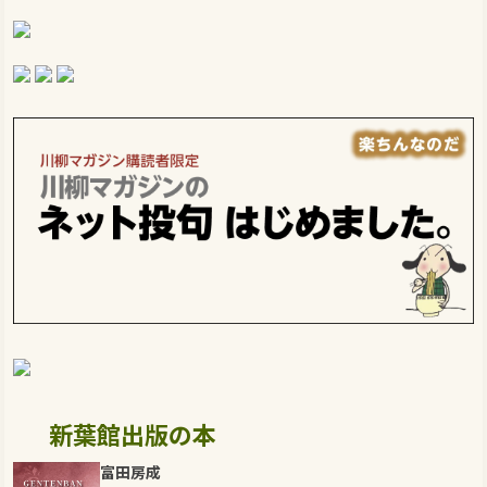
新葉館出版の本
富田房成