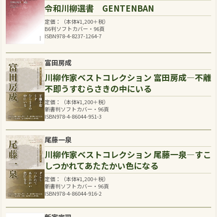
令和川柳選書 GENTENBAN
定価：（本体
¥
1,200
＋税）
B6判ソフトカバー・96頁
ISBN978-4-8237-1264-7
富田房成
川柳作家ベストコレクション 富田房成―不離
不即うすむらさきの中にいる
定価：（本体
¥
1,200
＋税）
新書判ソフトカバー・96頁
ISBN978-4-86044-951-3
尾藤一泉
川柳作家ベストコレクション 尾藤一泉―すこ
しつかれてあたたかい色になる
定価：（本体
¥
1,200
＋税）
新書判ソフトカバー・96頁
ISBN978-4-86044-916-2
新家完司