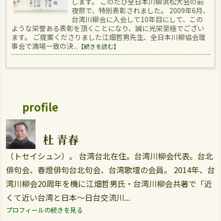
します。 このたび全日本川柳浜松大会の前
夜祭で、特別表彰されました。 2009年6月、
台湾川柳会に入会して10年目にして、この
ような栄誉ある表彰を頂くことになり、誠に光栄至極でござい
ます。 ご提案くださりました江畑哲男先生、全日本川柳協会理
事会で満場一致の決...
【続きを読む】
profile
杜 青春
（トセイシュン）。 台湾台北在住。台湾川柳会代表。台北
俳句会、春燈俳句台北句会、台湾歌壇の会員。 2014年、台
湾川柳会20周年を機に江畑哲男氏・台湾川柳会共著で「近
くて近い台湾と日本～日台交流川...
プロフィールの続きを見る