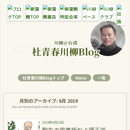
川柳＠台湾
Senryu Magazine Senryu Blog
杜青春川柳Blog
杜青春川柳Blogトップ
Menu
一覧
月別のアーカイブ:
6月 2019
You are browsing the site archives by month.
2019年6月25日
酔牛の電書版だよ琢玉爺