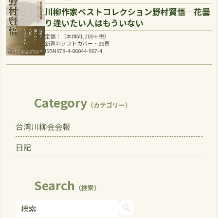
川柳作家ベストコレクション野村賢悟―花曇
り逢いたい人はもういない
定価：（本体
¥
1,200
＋税）
新書判ソフトカバー・96頁
ISBN978-4-86044-967-4
Category
（カテゴリー）
台湾川柳会会報
日記
Search
（検索）