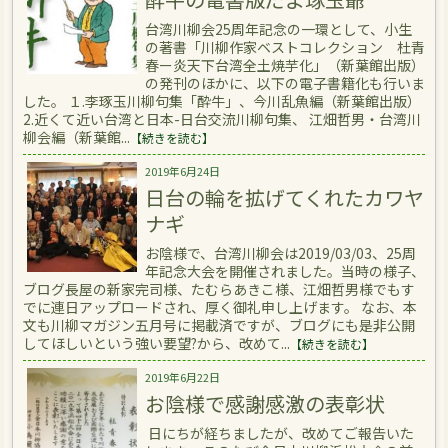
台湾川柳会25周年記念の一環として、小生
の著書「川柳作家ベストコレクション 杜青
春ー炎天下台湾全土焼芋化」（新葉館出版）
の発刊のほかに、以下の電子書籍化も行いま
した。 １.李琢玉川柳句集「酔牛」、今川乱魚編（新葉館出版）
2.近くて近い台湾と日本-日台交流川柳句集、 江畑哲男・台湾川
柳会編（新葉館...
【続きを読む】
2019年6月24日
日台の輪を拡げてくれたカワヤ
ナギ
お陰様で、台湾川柳会は2019/03/03、25周
年記念大会を開催されました。当時の様子、
ブログ長屋の新家完司様、たむらあきこ様、江畑哲男様でもす
でに連日アップロードされ、厚く御礼申し上げます。 なお、本
文も川柳マガジン五月号に掲載済ですが、ブログにも是非公開
してほしいという強い要望?から、改めて...
【続きを読む】
2019年6月22日
お陰様で感謝感激の表彰状
日にちが経ちましたが、改めてご報告いた