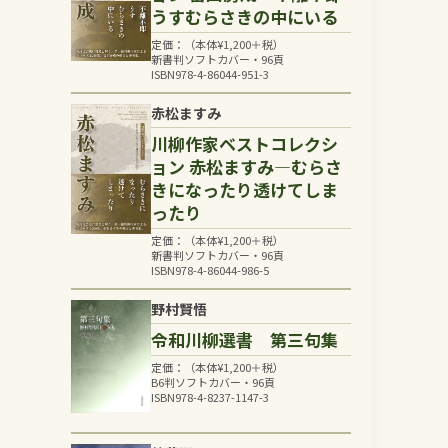
うすむらさきの中にいる
定価：（本体
¥
1,200
＋税）
新書判ソフトカバー・96頁
ISBN978-4-86044-951-3
赤松ますみ
川柳作家ベストコレクシ
ョン 赤松ますみ―むらさ
きになったり透けてしま
ったり
定価：（本体
¥
1,200
＋税）
新書判ソフトカバー・96頁
ISBN978-4-86044-986-5
野村賢悟
令和川柳選書 第三句集
定価：（本体
¥
1,200
＋税）
B6判ソフトカバー・96頁
ISBN978-4-8237-1147-3