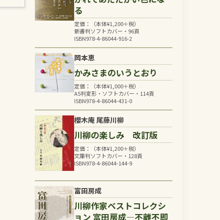
る
定価：（本体
¥
1,200
＋税）
新書判ソフトカバー・96頁
ISBN978-4-86044-916-2
岡本恵
かみさまのいうとおり
定価：（本体
¥
1,000
＋税）
A5判変形・ソフトカバー・114頁
ISBN978-4-86044-431-0
櫻木庵 尾藤川柳
川柳の楽しみ 改訂版
定価：（本体
¥
1,200
＋税）
文庫判ソフトカバー・128頁
ISBN978-4-86044-144-9
富田房成
川柳作家ベストコレクシ
ョン 富田房成―不離不即