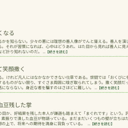
くなる
るかを知らない。少々の悪には理想の善人像がでんと聳える。善人を演
る。それが習慣になれば、心中はどうあれ、はた目から見れば善人に見
計り知れないのだ。 ...
【続きを読む】
て笑顔撒く
る。けれど凡人にはなかなかできない仕草である。世間では「おくびに
するものがない限り、すぐさま周囲に嗅ぎ取られてしまう。撒く笑顔だ
にならない。身近な者を騙すのはさほどに難しい。 ...
【続きを読む】
血豆残した掌
の目か、好結果を残した本人が謙遜も踏まえて「まぐれです」という。
、素振りで潰した血豆が物語っている。まだまだいくつもの壁が立ちは
の上で、将来への期待を満身に背負っている。 ...
【続きを読む】