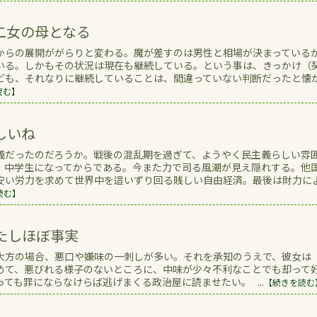
二女の母となる
からの展開ががらりと変わる。魔が差すのは男性と相場が決まっている
いる。しかもその状況は現在も継続している。という事は、きっかけ（
ども、それなりに継続していることは、間違っていない判断だったと懐
読む】
しいね
義だったのだろうか。戦後の混乱期を過ぎて、ようやく民主義らしい雰
 中学生になってからである。今また力で司る風潮が見え隠れする。他
安い労力を求めて世界中を這いずり回る賎しい自由経済。最後は財力に
読む】
たしほぼ事実
大方の場合、悪口や嫌味の一刺しが多い。それを承知のうえで、彼女は
めて、悪びれる様子のないところに、中味が少々不利なことでも却って
ても罪にならなけらば逃げまくる政治屋に読ませたい。 ...
【続きを読む