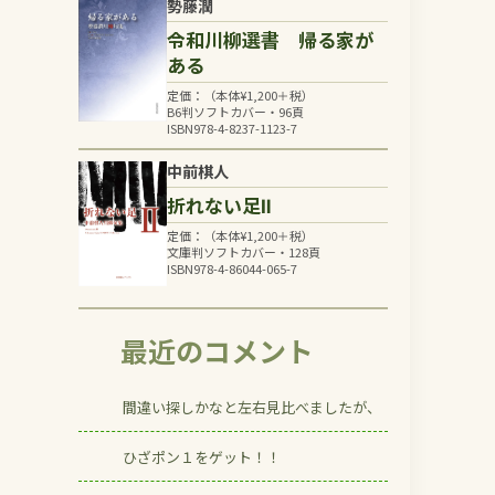
勢藤潤
令和川柳選書 帰る家が
ある
定価：（本体
¥
1,200
＋税）
B6判ソフトカバー・96頁
ISBN978-4-8237-1123-7
中前棋人
折れない足Ⅱ
定価：（本体
¥
1,200
＋税）
文庫判ソフトカバー・128頁
ISBN978-4-86044-065-7
最近のコメント
間違い探しかなと左右見比べましたが、
ひざポン１をゲット！！