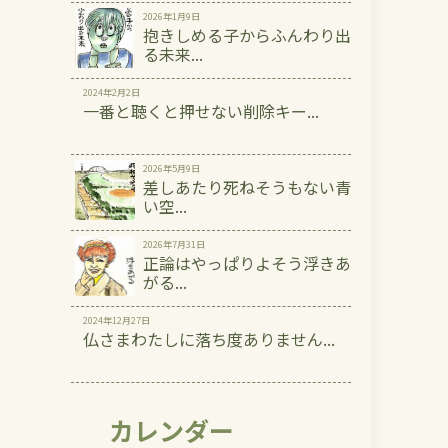
2026年1月9日
抱きしめる子からふんわり出
る未来...
2024年2月2日
一番と聴くと押せない削除キー...
2026年5月9日
差しあたり死ねそうもない青
い空...
2026年7月31日
正論はやっぱりよそう浮きあ
がる...
2024年12月27日
仏さまわたしに落ち度ありません...
カレンダー