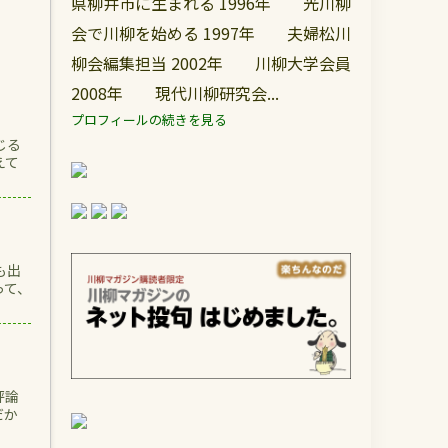
県柳井市に生まれる 1996年 光川柳
会で川柳を始める 1997年 夫婦松川
柳会編集担当 2002年 川柳大学会員
2008年 現代川柳研究会...
プロフィールの続きを見る
じる
えて
も出
って、
評論
だか