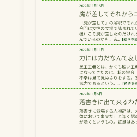
2022年11月15日
魔が差してそれから
「魔が差して」の解釈でそれ
今回は女性の立場で詠まれて
機）こそ魔が差したのだけれ
んでいるのかも。 &...
【続きを
2022年11月11日
力には力だなんて哀
民主主義とは、かくも脆い主
になってきたのは、私の場合
不幸は見て見ぬふりをする。
武力であるという。...
【続きを
2022年11月5日
落書きに出て来るわ
落書きに登場する人物評は、
体において事実だ」と潔く認
が湧くというもの。証拠はあっ