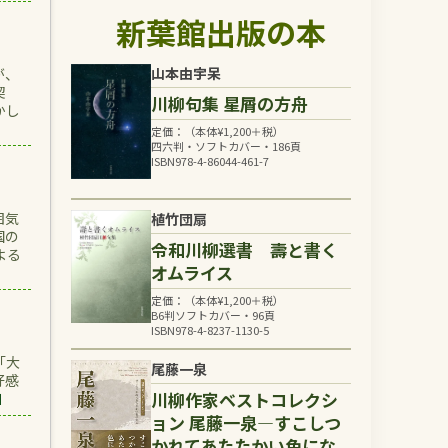
新葉館出版の本
山本由宇呆
が、
契
川柳句集 星屑の方舟
かし
定価：（本体
¥
1,200
＋税）
四六判・ソフトカバー・186頁
ISBN978-4-86044-461-7
囲気
植竹団扇
国の
令和川柳選書 壽と書く
よる
オムライス
定価：（本体
¥
1,200
＋税）
B6判ソフトカバー・96頁
ISBN978-4-8237-1130-5
「大
尾藤一泉
好感
川柳作家ベストコレクシ
】
ョン 尾藤一泉―すこしつ
かれてあたたかい色にな