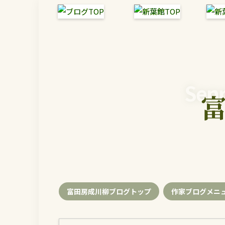
Senr
富田房成川柳ブログトップ
作家ブログメニ