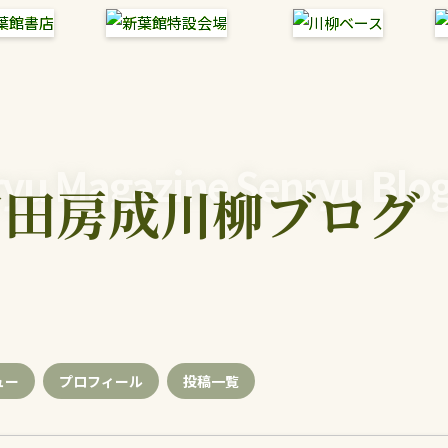
yu Magazine Senryu Blo
富田房成川柳ブログ
ュー
プロフィール
投稿
一覧