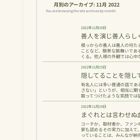
月別のアーカイブ:
11月 2022
You are browsing the site archives by month.
2022年11月30日
善人を演じ善人らし
根っからの善人は善人の何た
ことなど、簡単な振舞いであ
くる。他人様の外観では心中など
2022年11月25日
隠してることを隠し
有名人には多い普通の話であ
さない」というが、相当に期
取ってつけたような笑顔では話
2022年11月20日
まぐれとは言わせぬ
コーチか、取材者か、ファン
家も認めるその実力に加えて
っていることは、みんなが納得