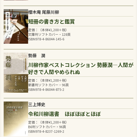
櫻木庵 尾藤川柳
短冊の書き方と鑑賞
定価：（本体
¥
1,200
＋税）
文庫判ソフトカバー・128頁
ISBN978-4-86044-145-6
勢藤 潤
川柳作家ベストコレクション 勢藤潤―人間が
好きで人間やめられぬ
定価：（本体
¥
1,200
＋税）
新書判ソフトカバー・96頁
ISBN978-4-86044-875-2
三上博史
令和川柳選書 ほぼほぼとほぼ
定価：（本体
¥
1,200
＋税）
B6判ソフトカバー・96頁
ISBN978-4-8237-1269-2