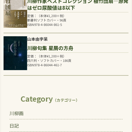
川柳作家ベストコレクション 植竹団扇―原発
はゼロ尿酸値は8以下
定価：（本体
¥
1,200
＋税）
新書判ソフトカバー・96頁
ISBN978-4-86044-861-5
山本由宇呆
川柳句集 星屑の方舟
定価：（本体
¥
1,200
＋税）
四六判・ソフトカバー・186頁
ISBN978-4-86044-461-7
Category
（カテゴリー）
川柳画
日記