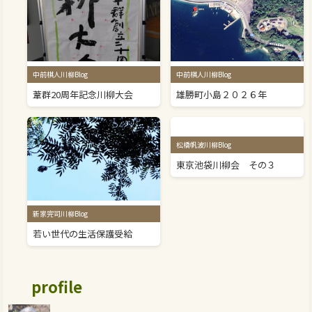
中前棋人川柳Blog
中前棋人川柳Blog
葦群20周年記念川柳大会
雄勝町小島２０２６年
松橋帆波川柳Blog
東京池袋川柳会 その３
新家完司川柳Blog
若い世代の生活保護受給
profile