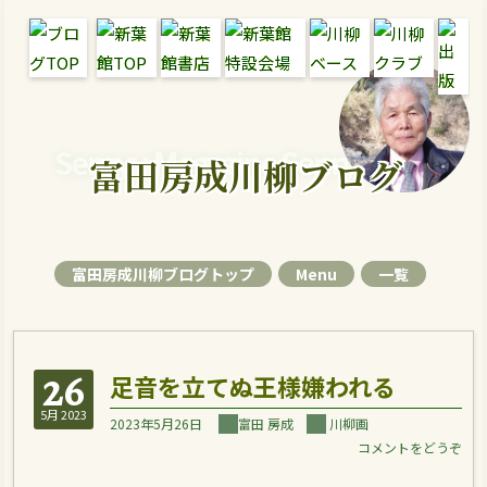
Senryu Magazine Senryu Blog
富田房成川柳ブログ
富田房成川柳ブログトップ
Menu
一覧
26
足音を立てぬ王様嫌われる
5月 2023
2023年5月26日
富田 房成
川柳画
コメントをどうぞ