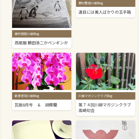
野村賢悟川柳Blog
遠目には美人ばかりの玉手箱
植竹団扇川柳Blog
燕尾服 鶴田浩二かペンギンか
新家完司川柳Blog
川柳マガジンクラブBlog
瓦版8月号 ＆ 胡蝶蘭
第７４回川柳マガジンクラブ
高崎句会