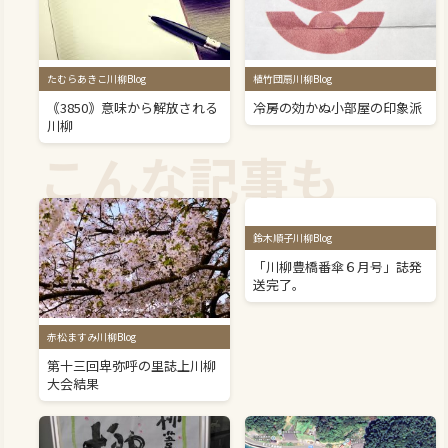
たむらあきこ川柳Blog
植竹団扇川柳Blog
｟3850｠意味から解放される
冷房の効かぬ小部屋の印象派
川柳
こんな記事も
鈴木順子川柳Blog
「川柳豊橋番傘６月号」誌発
送完了。
赤松ますみ川柳Blog
第十三回卑弥呼の里誌上川柳
大会結果