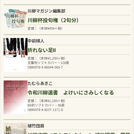
川柳マガジン編集部
川柳杯投句権（2句分）
定価：（本体
¥
454
＋税）
中前棋人
折れない足Ⅱ
定価：（本体
¥
1,200
＋税）
文庫判ソフトカバー・128頁
ISBN978-4-86044-065-7
たむらあきこ
令和川柳選書 よけいにさみしくなる
定価：（本体
¥
1,200
＋税）
B6判ソフトカバー・96頁
ISBN978-4-8237-1171-8
植竹団扇