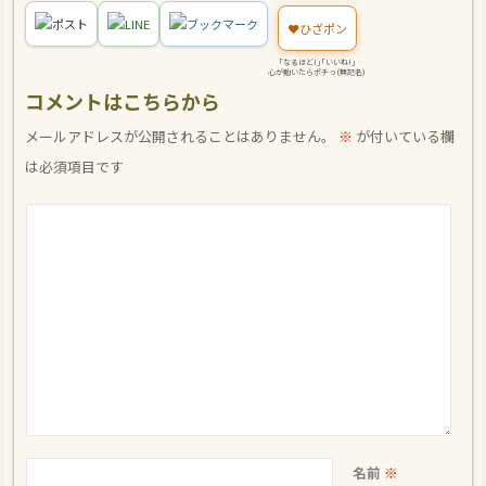
ポスト
LINE
ブックマーク
❤️
ひざポン
｢なるほど!｣｢いいね!｣
心が動いたらポチっ(無記名)
コメントはこちらから
メールアドレスが公開されることはありません。
※
が付いている欄
は必須項目です
名前
※