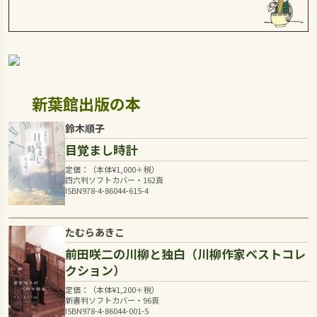
新葉館出版の本
鈴木順子
目覚まし時計
定価：（本体
¥
1,000
＋税）
四六判ソフトカバー・162頁
ISBN978-4-86044-615-4
たむらあきこ
前田咲二の川柳と独白（川柳作家ベストコレ
クション）
定価：（本体
¥
1,200
＋税）
新書判ソフトカバー・96頁
ISBN978-4-86044-001-5