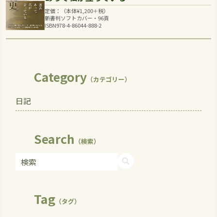
定価：（本体
¥
1,200
＋税）
新書判ソフトカバー・96頁
ISBN978-4-86044-888-2
Category
（カテゴリー）
日記
Search
（検索）
Tag
（タグ）