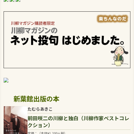
新葉館出版の本
たむらあきこ
前田咲二の川柳と独白（川柳作家ベストコレ
クション）
定価：（本体
¥
1,200
＋税）