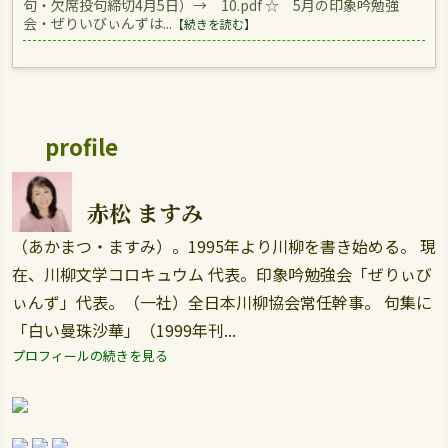
句・欠席投句締切4月5日）→ 10.pdf ☆ 5月の印象吟勉強
会・ぜりいびぃんずは...
【続きを読む】
profile
赤松 ますみ
（あかまつ・ますみ）。1995年より川柳を書き始める。 現
在、川柳文学コロキュウム 代表。印象吟勉強会「ぜりぃび
ぃんず」代表。（一社）全日本川柳協会常任幹事。 句集に
「白い曼珠沙華」（1999年刊...
プロフィールの続きを見る