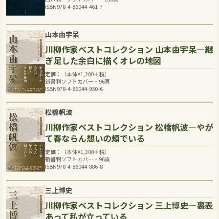
ISBN978-4-86044-461-7
山本由宇呆
川柳作家ベストコレクション 山本由宇呆―継
ぎ足した余白に描くオレの地図
定価：（本体
¥
1,200
＋税）
新書判ソフトカバー・96頁
ISBN978-4-86044-950-6
松橋帆波
川柳作家ベストコレクション 松橋帆波―やが
て春ならん想いの頬でいる
定価：（本体
¥
1,200
＋税）
新書判ソフトカバー・96頁
ISBN978-4-86044-886-8
三上博史
川柳作家ベストコレクション 三上博史―裏表
あって私が立っている