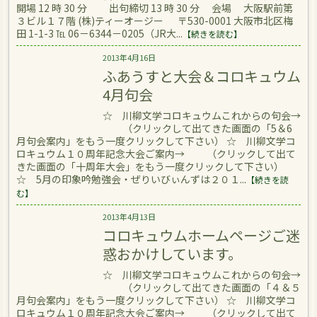
開場 12 時 30 分 出句締切 13 時 30 分 会場 大阪駅前第
３ビル１７階 (株)ティーオージー 〒530-0001 大阪市北区梅
田 1-1-3 ℡ 06－6344－0205（JR大...
【続きを読む】
2013年4月16日
ふあうすと大会＆コロキュウム
4月句会
☆ 川柳文学コロキュウムこれからの句会→
（クリックして出てきた画面の「5＆6
月句会案内」をもう一度クリックして下さい） ☆ 川柳文学コ
ロキュウム１０周年記念大会ご案内→ （クリックして出て
きた画面の「十周年大会」をもう一度クリックして下さい）
☆ 5月の印象吟勉強会・ぜりいびぃんずは２０１...
【続きを読
む】
2013年4月13日
コロキュウムホームページご迷
惑おかけしています。
☆ 川柳文学コロキュウムこれからの句会→
（クリックして出てきた画面の「４＆５
月句会案内」をもう一度クリックして下さい） ☆ 川柳文学コ
ロキュウム１０周年記念大会ご案内→ （クリックして出て