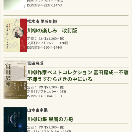
B6判ソフトカバー・96頁
ISBN978-4-8237-1147-3
櫻木庵 尾藤川柳
川柳の楽しみ 改訂版
定価：（本体
¥
1,200
＋税）
文庫判ソフトカバー・128頁
ISBN978-4-86044-144-9
富田房成
川柳作家ベストコレクション 富田房成―不離
不即うすむらさきの中にいる
定価：（本体
¥
1,200
＋税）
新書判ソフトカバー・96頁
ISBN978-4-86044-951-3
山本由宇呆
川柳句集 星屑の方舟
定価：（本体
¥
1,200
＋税）
四六判・ソフトカバー・186頁