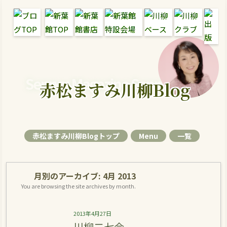
Senryu Magazine Senryu Blog
赤松ますみ川柳Blog
赤松ますみ川柳Blogトップ
Menu
一覧
月別のアーカイブ:
4月 2013
You are browsing the site archives by month.
2013年4月27日
川柳二七会