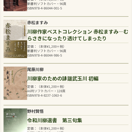
新書判ソフトカバー・96頁
ISBN978-4-86044-001-5
赤松ますみ
川柳作家ベストコレクション 赤松ますみ―む
らさきになったり透けてしまったり
定価：（本体
¥
1,200
＋税）
新書判ソフトカバー・96頁
ISBN978-4-86044-986-5
尾藤川柳
川柳家のための誹諧武玉川 初編
定価：（本体
¥
1,200
＋税）
A6判ソフトカバー・128頁
ISBN978-4-8237-1063-6
野村賢悟
令和川柳選書 第三句集
定価：（本体
¥
1,200
＋税）