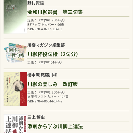
野村賢悟
令和川柳選書 第三句集
定価：（本体
¥
1,200
＋税）
B6判ソフトカバー・96頁
ISBN978-4-8237-1147-3
川柳マガジン編集部
川柳杯投句権（2句分）
定価：（本体
¥
454
＋税）
櫻木庵 尾藤川柳
川柳の楽しみ 改訂版
定価：（本体
¥
1,200
＋税）
文庫判ソフトカバー・128頁
ISBN978-4-86044-144-9
三上 博史
添削から学ぶ川柳上達法