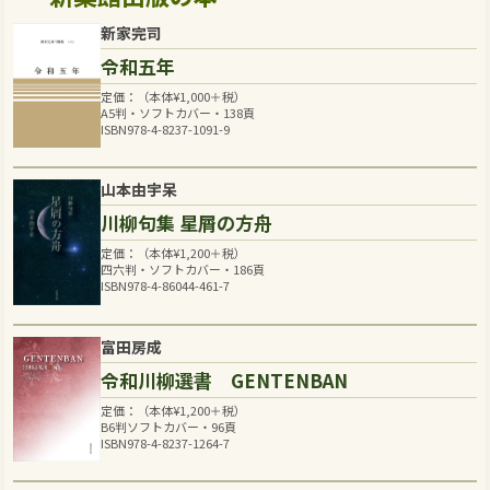
新家完司
令和五年
定価：（本体
¥
1,000
＋税）
A5判・ソフトカバー・138頁
ISBN978-4-8237-1091-9
山本由宇呆
川柳句集 星屑の方舟
定価：（本体
¥
1,200
＋税）
四六判・ソフトカバー・186頁
ISBN978-4-86044-461-7
富田房成
令和川柳選書 GENTENBAN
定価：（本体
¥
1,200
＋税）
B6判ソフトカバー・96頁
ISBN978-4-8237-1264-7