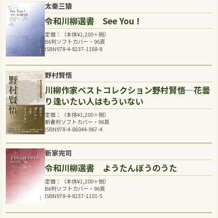
太秦三猿
令和川柳選書 See You !
定価：（本体
¥
1,200
＋税）
B6判ソフトカバー・96頁
ISBN978-4-8237-1168-8
野村賢悟
川柳作家ベストコレクション野村賢悟―花曇
り逢いたい人はもういない
定価：（本体
¥
1,200
＋税）
新書判ソフトカバー・96頁
ISBN978-4-86044-967-4
新家完司
令和川柳選書 ようたんぼうのうた
定価：（本体
¥
1,200
＋税）
B6判ソフトカバー・96頁
ISBN978-4-8237-1101-5