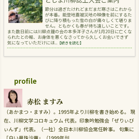
節分は過ぎたけれどまだまだ寒さはこれから
が本番。能登地震被災地の映像を前にするた
びに降り積もった雪の白が痛々しくて堪りま
せん。ともかくも春が待ち遠しいことです。
また数日前には川柳点鐘の会の本多洋子さんが1月20日に亡くな
られたとの報、お身体を悪くなさってから久しくお会いできず
気になっていただけにほ...
【続きを読む】
profile
赤松 ますみ
（あかまつ・ますみ）。1995年より川柳を書き始める。 現
在、川柳文学コロキュウム 代表。印象吟勉強会「ぜりぃび
ぃんず」代表。（一社）全日本川柳協会常任幹事。 句集に
「白い曼珠沙華」（1999年刊...