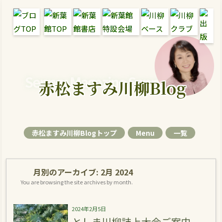
Senryu Magazine Senryu Blog
赤松ますみ川柳Blog
赤松ますみ川柳Blogトップ
Menu
一覧
月別のアーカイブ:
2月 2024
You are browsing the site archives by month.
2024年2月5日
としま川柳誌上大会ご案内