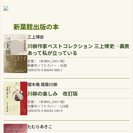
新葉館出版の本
三上博史
川柳作家ベストコレクション 三上博史―裏表
あって私が立っている
定価：（本体
¥
1,200
＋税）
新書判ソフトカバー・96頁
ISBN978-4-86044-888-2
櫻木庵 尾藤川柳
川柳の楽しみ 改訂版
定価：（本体
¥
1,200
＋税）
文庫判ソフトカバー・128頁
ISBN978-4-86044-144-9
たむらあきこ