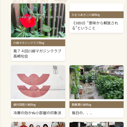
たむらあきこ川柳Blog
｟3850｠“意味から解放され
る”ということ
川柳マガジンクラブBlog
第７４回川柳マガジンクラブ
高崎句会
植竹団扇川柳Blog
勢藤潤川柳Blog
冷房の効かぬ小部屋の印象派
毎日の．．．