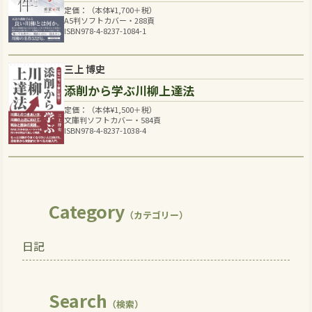
定価：（本体
¥
1,700
＋税）
A5判ソフトカバー・288頁
ISBN978-4-8237-1084-1
三上 博史
添削から学ぶ川柳上達法
定価：（本体
¥
1,500
＋税）
文庫判ソフトカバー・584頁
ISBN978-4-8237-1038-4
Category
（カテゴリー）
日記
Search
（検索）