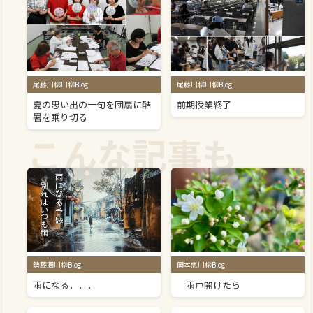
尾藤川柳川柳Blog
尾藤川柳川柳Blog
夏の思い出の一句を団扇に酷
前期授業終了
暑を乗り切る
こんな記事も
勢藤潤川柳Blog
岡本恵川柳Blog
雨になる．．．
雨戸開けたら