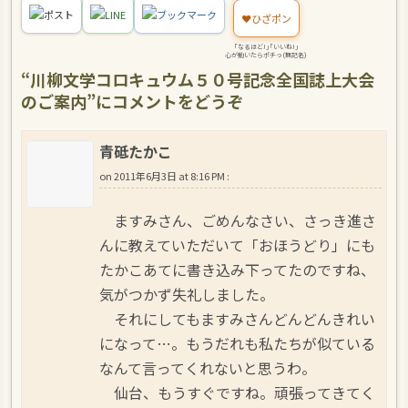
ポスト
LINE
ブックマーク
❤️
ひざポン
｢なるほど!｣｢いいね!｣
心が動いたらポチっ(無記名)
“
川柳文学コロキュウム５０号記念全国誌上大会
のご案内
”にコメントをどうぞ
青砥たかこ
on
2011年6月3日 at 8:16 PM
:
ますみさん、ごめんなさい、さっき進さ
んに教えていただいて「おほうどり」にも
たかこあてに書き込み下ってたのですね、
気がつかず失礼しました。
それにしてもますみさんどんどんきれい
になって…。もうだれも私たちが似ている
なんて言ってくれないと思うわ。
仙台、もうすぐですね。頑張ってきてく