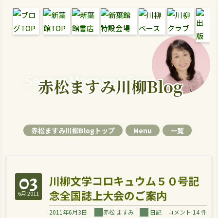
Senryu Magazine Senryu Blog
赤松ますみ川柳Blog
赤松ますみ川柳Blogトップ
Menu
一覧
03
川柳文学コロキュウム５０号記
念全国誌上大会のご案内
6月 2011
2011年6月3日
赤松 ますみ
日記
コメント 14 件