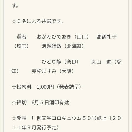
す。
☆６名による共選です。
選者 おがわひであき（山口） 高鶴礼子
（埼玉） 浪越靖政（北海道）
ひとり静（奈良） 丸山 進（愛
知） 赤松ますみ（大阪）
☆投句料 1,000円（発表誌呈）
☆締切 6月５日消印有効
☆発表 川柳文学コロキュウム５０号誌上（２０
１１年９月発行予定）