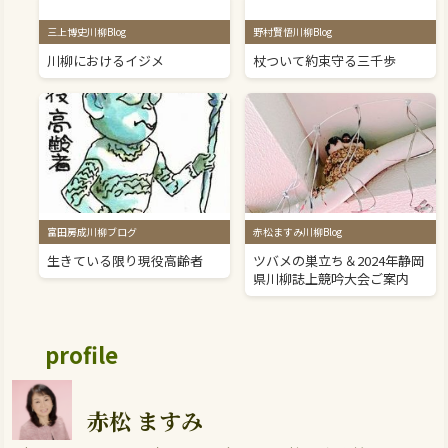
三上博史川柳Blog
野村賢悟川柳Blog
川柳におけるイジメ
杖ついて約束守る三千歩
富田房成川柳ブログ
赤松ますみ川柳Blog
生きている限り現役高齢者
ツバメの巣立ち＆2024年静岡
県川柳誌上競吟大会ご案内
profile
赤松 ますみ