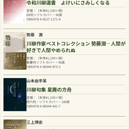
令和川柳選書 よけいにさみしくなる
定価：（本体
¥
1,200
＋税）
B6判ソフトカバー・96頁
ISBN978-4-8237-1171-8
勢藤 潤
川柳作家ベストコレクション 勢藤潤―人間が
好きで人間やめられぬ
定価：（本体
¥
1,200
＋税）
新書判ソフトカバー・96頁
ISBN978-4-86044-875-2
山本由宇呆
川柳句集 星屑の方舟
定価：（本体
¥
1,200
＋税）
四六判・ソフトカバー・186頁
ISBN978-4-86044-461-7
三上博史