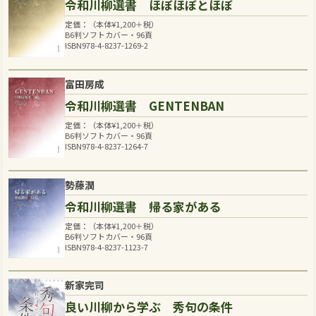
令和川柳選書 ほぼほぼとほぼ
定価：（本体
¥
1,200
＋税）
B6判ソフトカバー・96頁
ISBN978-4-8237-1269-2
富田房成
令和川柳選書 GENTENBAN
定価：（本体
¥
1,200
＋税）
B6判ソフトカバー・96頁
ISBN978-4-8237-1264-7
勢藤潤
令和川柳選書 帰る家がある
定価：（本体
¥
1,200
＋税）
B6判ソフトカバー・96頁
ISBN978-4-8237-1123-7
新家完司
良い川柳から学ぶ 秀句の条件