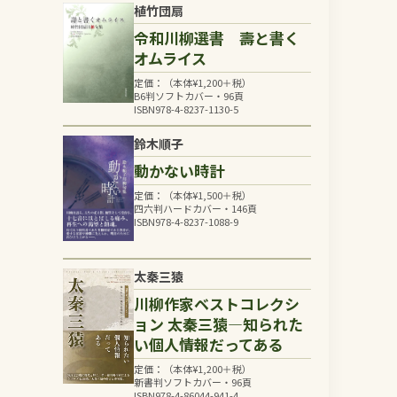
植竹団扇
令和川柳選書 壽と書く
オムライス
定価：（本体
¥
1,200
＋税）
B6判ソフトカバー・96頁
ISBN978-4-8237-1130-5
鈴木順子
動かない時計
定価：（本体
¥
1,500
＋税）
四六判ハードカバー・146頁
ISBN978-4-8237-1088-9
太秦三猿
川柳作家ベストコレクシ
ョン 太秦三猿―知られた
い個人情報だってある
定価：（本体
¥
1,200
＋税）
新書判ソフトカバー・96頁
ISBN978-4-86044-941-4