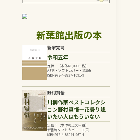
新葉館出版の本
新家完司
令和五年
定価：（本体
¥
1,000
＋税）
A5判・ソフトカバー・138頁
ISBN978-4-8237-1091-9
野村賢悟
川柳作家ベストコレクシ
ョン野村賢悟―花曇り逢
いたい人はもういない
定価：（本体
¥
1,200
＋税）
新書判ソフトカバー・96頁
ISBN978-4-86044-967-4