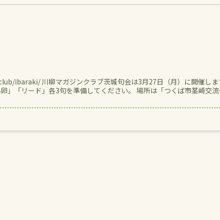
/senryuclub/ibaraki/ 川柳マガジンクラブ茨城句会は3月27日（月）に開催し
熟卵」「リード」各3句を準備してください。 場所は「つくば市茎崎交流