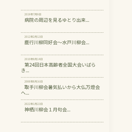
2019年7月9日
病院の周辺を見るゆとり出来...
2012年2月12日
鹿行川柳同好会～水戸川柳会...
2010年9月14日
第24回日本高齢者全国大会いばら
き...
2008年8月16日
取手川柳会暑気払いから大仏万燈会
へ...
2022年1月22日
神栖川柳会１月句会...