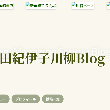
yu Magazine Senryu Blo
田紀伊子川柳Blog
ュー
プロフィール
投稿
一覧