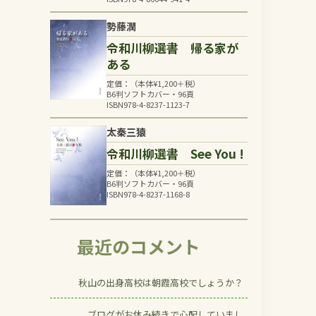
勢藤潤
令和川柳選書 帰る家が
ある
定価：（本体
¥
1,200
＋税）
B6判ソフトカバー・96頁
ISBN978-4-8237-1123-7
太秦三猿
令和川柳選書 See You !
定価：（本体
¥
1,200
＋税）
B6判ソフトカバー・96頁
ISBN978-4-8237-1168-8
最近のコメント
秋山の出身高校は朝霞高校でしょうか？
ブログがお休み続きで心配していまし