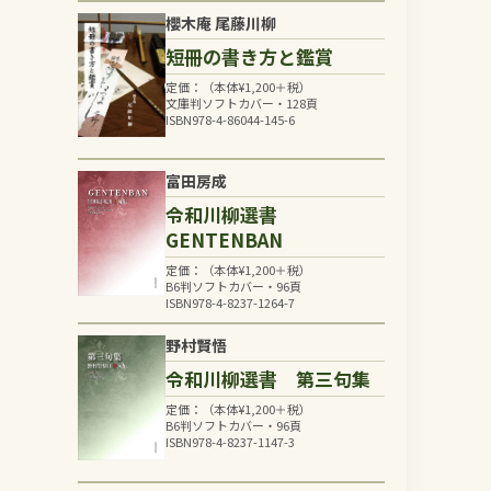
櫻木庵 尾藤川柳
短冊の書き方と鑑賞
定価：（本体
¥
1,200
＋税）
文庫判ソフトカバー・128頁
ISBN978-4-86044-145-6
富田房成
令和川柳選書
GENTENBAN
定価：（本体
¥
1,200
＋税）
B6判ソフトカバー・96頁
ISBN978-4-8237-1264-7
野村賢悟
令和川柳選書 第三句集
定価：（本体
¥
1,200
＋税）
B6判ソフトカバー・96頁
ISBN978-4-8237-1147-3