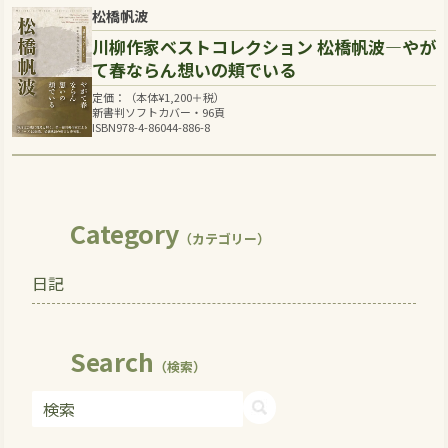
松橋帆波
川柳作家ベストコレクション 松橋帆波―やが
て春ならん想いの頬でいる
定価：（本体
¥
1,200
＋税）
新書判ソフトカバー・96頁
ISBN978-4-86044-886-8
Category
（カテゴリー）
日記
Search
（検索）