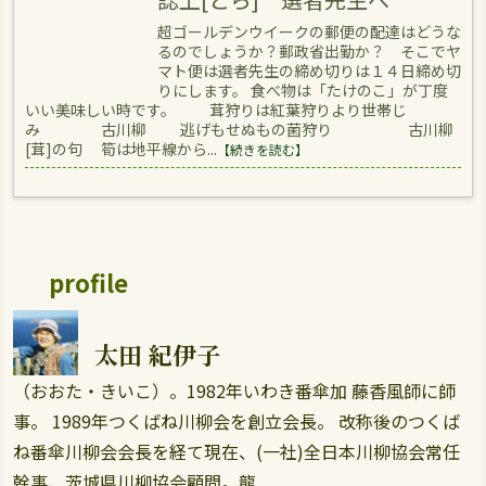
超ゴールデンウイークの郵便の配達はどうな
るのでしょうか？郵政省出勤か？ そこでヤ
マト便は選者先生の締め切りは１４日締め切
りにします。 食べ物は「たけのこ」が丁度
いい美味しい時です。 茸狩りは紅葉狩りより世帯じ
み 古川柳 逃げもせぬもの菌狩り 古川柳
[茸]の句 筍は地平線から...
【続きを読む】
profile
太田 紀伊子
（おおた・きいこ）。1982年いわき番傘加 藤香風師に師
事。 1989年つくばね川柳会を創立会長。 改称後のつくば
ね番傘川柳会会長を経て現在、(一社)全日本川柳協会常任
幹事、茨城県川柳協会顧問。龍...