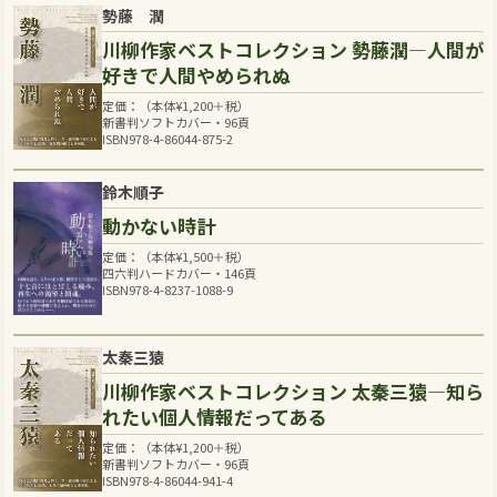
勢藤 潤
川柳作家ベストコレクション 勢藤潤―人間が
好きで人間やめられぬ
定価：（本体
¥
1,200
＋税）
新書判ソフトカバー・96頁
ISBN978-4-86044-875-2
鈴木順子
動かない時計
定価：（本体
¥
1,500
＋税）
四六判ハードカバー・146頁
ISBN978-4-8237-1088-9
太秦三猿
川柳作家ベストコレクション 太秦三猿―知ら
れたい個人情報だってある
定価：（本体
¥
1,200
＋税）
新書判ソフトカバー・96頁
ISBN978-4-86044-941-4