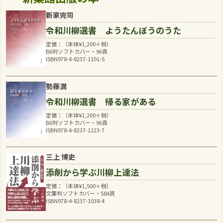
新家完司
令和川柳選書 ようたんぼうのうた
定価：（本体
¥
1,200
＋税）
B6判ソフトカバー・96頁
ISBN978-4-8237-1101-5
勢藤潤
令和川柳選書 帰る家がある
定価：（本体
¥
1,200
＋税）
B6判ソフトカバー・96頁
ISBN978-4-8237-1123-7
三上 博史
添削から学ぶ川柳上達法
定価：（本体
¥
1,500
＋税）
文庫判ソフトカバー・584頁
ISBN978-4-8237-1038-4