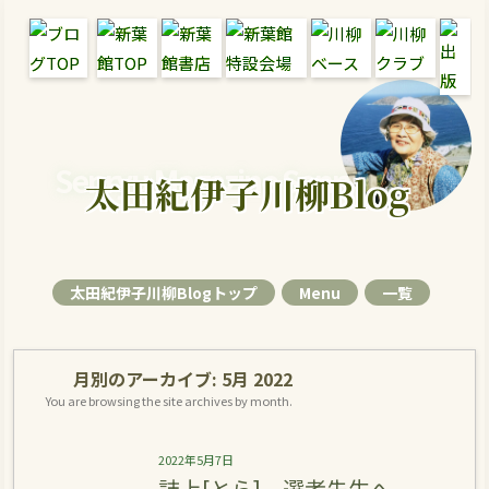
Senryu Magazine Senryu Blog
太田紀伊子川柳Blog
太田紀伊子川柳Blogトップ
Menu
一覧
月別のアーカイブ:
5月 2022
You are browsing the site archives by month.
2022年5月7日
誌上[とら] 選者先生へ