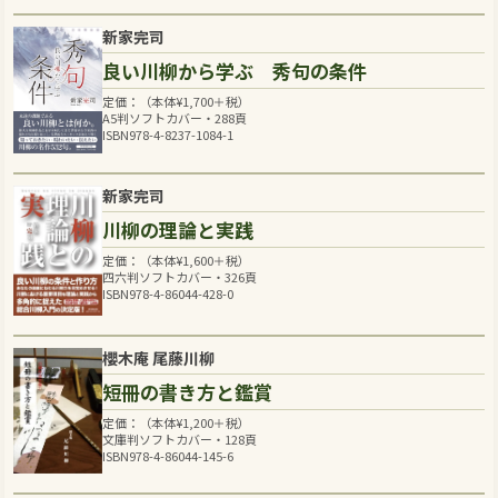
新家完司
良い川柳から学ぶ 秀句の条件
定価：（本体
¥
1,700
＋税）
A5判ソフトカバー・288頁
ISBN978-4-8237-1084-1
新家完司
川柳の理論と実践
定価：（本体
¥
1,600
＋税）
四六判ソフトカバー・326頁
ISBN978-4-86044-428-0
櫻木庵 尾藤川柳
短冊の書き方と鑑賞
定価：（本体
¥
1,200
＋税）
文庫判ソフトカバー・128頁
ISBN978-4-86044-145-6