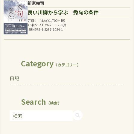
新家完司
良い川柳から学ぶ 秀句の条件
定価：（本体
¥
1,700
＋税）
A5判ソフトカバー・288頁
ISBN978-4-8237-1084-1
Category
（カテゴリー）
日記
Search
（検索）