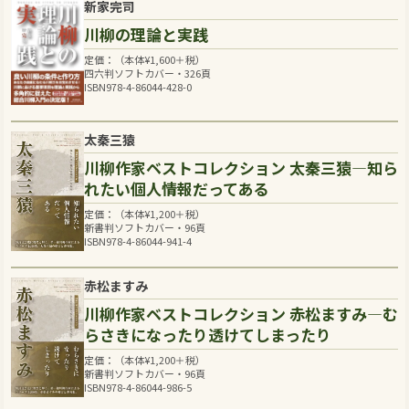
新家完司
川柳の理論と実践
定価：（本体
¥
1,600
＋税）
四六判ソフトカバー・326頁
ISBN978-4-86044-428-0
太秦三猿
川柳作家ベストコレクション 太秦三猿―知ら
れたい個人情報だってある
定価：（本体
¥
1,200
＋税）
新書判ソフトカバー・96頁
ISBN978-4-86044-941-4
赤松ますみ
川柳作家ベストコレクション 赤松ますみ―む
らさきになったり透けてしまったり
定価：（本体
¥
1,200
＋税）
新書判ソフトカバー・96頁
ISBN978-4-86044-986-5