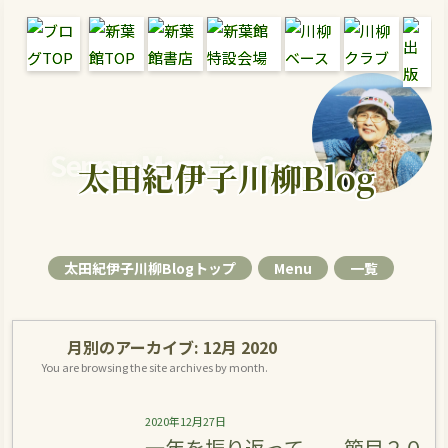
Senryu Magazine Senryu Blog
太田紀伊子川柳Blog
太田紀伊子川柳Blogトップ
Menu
一覧
月別のアーカイブ:
12月 2020
You are browsing the site archives by month.
2020年12月27日
一年を振り返って 節目２０