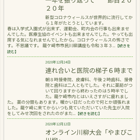
２０年
新型コロナウィールスが世界的に流行してか
ら１年がたとうとしています。
春は入学式入園式が出来ず、運動会、町内会の行事も出来ませ
んでした。医療生協のイベントも出来ませんでした。やっても出
席する気になれませんでしたから。コロナウィールスの怖さで
す。不思議です。 龍ケ崎市市民川柳講座も令和３年３...
【続きを
読む】
2020年12月24日
連れ合いと医院の梯子６時まで
朝８時接骨院、皮膚科、午後２時歯科、接骨
院と歯科は二人ともでした。それに薬局がつ
いて回りますから終わったのは５時半でし
た。龍ケ崎市内とはいえさすがに疲れまし
た。 薬の分類もあります。暖かい日だったので何とか頑張れま
した。龍ケ崎に来てからいつも見ていただいていた先生が入院
をしてみせ次回をされたのがまた...
【続きを読む】
2020年12月12日
オンライン川柳大会「やまびこ