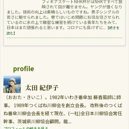
フィギアスケートNHK杯がはNHKですべて放
映されて目が離せません。ヤングが強くなり
ました。技術の向上は素晴らしいものですね。男子シングルの
若さに魅せられました。巷ではいじめ問題に右往左往させられ
ているのに氷の上で緻密な練習を続けている青年たちをみて、
日本はまだ頑張れると思います。コロナにも負けずに...
【続きを
読む】
profile
太田 紀伊子
（おおた・きいこ）。1982年いわき番傘加 藤香風師に師
事。 1989年つくばね川柳会を創立会長。 改称後のつくば
ね番傘川柳会会長を経て現在、(一社)全日本川柳協会常任
幹事、茨城県川柳協会顧問。龍...
プロフィールの続きを見る