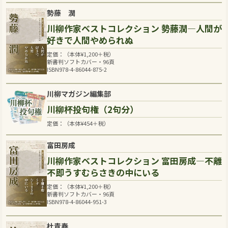
勢藤 潤
川柳作家ベストコレクション 勢藤潤―人間が
好きで人間やめられぬ
定価：（本体
¥
1,200
＋税）
新書判ソフトカバー・96頁
ISBN978-4-86044-875-2
川柳マガジン編集部
川柳杯投句権（2句分）
定価：（本体
¥
454
＋税）
富田房成
川柳作家ベストコレクション 富田房成―不離
不即うすむらさきの中にいる
定価：（本体
¥
1,200
＋税）
新書判ソフトカバー・96頁
ISBN978-4-86044-951-3
杜青春