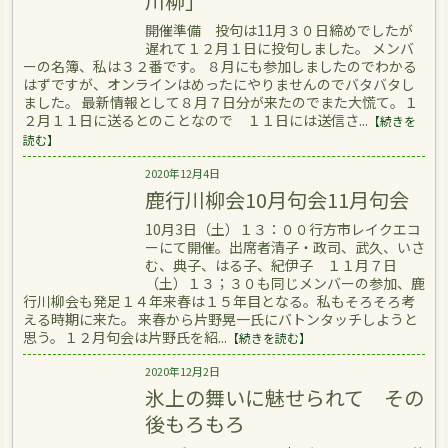
川柳」
開催準備 投句は11月３０日締めでしたが
遅れて１２月１日に投句しました。 メンバ
ーの名簿、私は３２番です。 ８月にも参加しましたのでわかる
はずですが、オンラインはめったにやりませんのでバタバタし
ました。 最新情報として８月７日分が来たのでまた大慌て。１
２月１１日に送るとのことなので １１日には送信さ...
【続きを
読む】
2020年12月4日
鹿行川柳会10月句会11月句会
10月3日（土）１３：００行方市レイクエコ
ーにて開催。出席者清子・政司、武久、いさ
む、典子、はる子、紀伊子 １１月７日
（土）１３；３０も同じメンバーの参加、鹿
行川柳会も発足１４年来春は１５年目となる。私もそろそろ考
える時期に来た。 来春から片野晃一氏にバトンタッチしようと
思う。１２月句会は片野氏を紹...
【続きを読む】
2020年12月2日
氷上の舞いに魅せられて その
後もろもろ