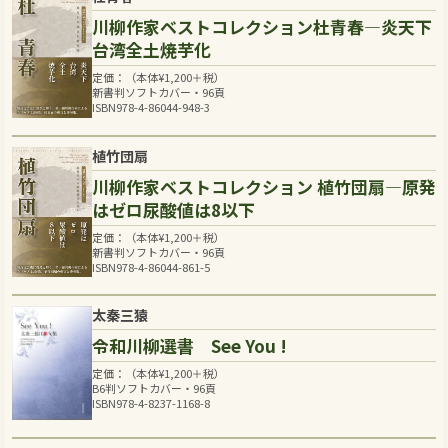
川柳作家ベストコレクション杜青春―炎天下
台湾全土焼芋化
定価：（本体
¥
1,200
＋税）
新書判ソフトカバー・96頁
ISBN978-4-86044-948-3
植竹団扇
川柳作家ベストコレクション 植竹団扇―原発
はゼロ尿酸値は8以下
定価：（本体
¥
1,200
＋税）
新書判ソフトカバー・96頁
ISBN978-4-86044-861-5
太秦三猿
令和川柳選書 See You !
定価：（本体
¥
1,200
＋税）
B6判ソフトカバー・96頁
ISBN978-4-8237-1168-8