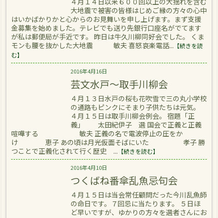
４月１４日以来６００回以上の大揺れを含む
大地震で被害の皆様はじめご縁の方々の心中
はいかばかりかと心からのお見舞いを申し上げます。まず支援
金募集を始めました。テレビでも送り先銀行口座名がでてます
が私は郵便局が手近です。 昨日は牛久川柳同好会でした。 くま
モンも腰を抜かした大地震 敏夫 喜怒哀楽電話...
【続きを読
む】
2016年4月16日
芸文水戸～取手川柳会
４月１３日水戸の桜も花吹雪で三の丸小学校
の通路もピンクにそまり子供たちは元気。
４月１５日は取手川柳会例会。 宿題「正
義」 太田紀伊子 選 国会で正義と正義
喧嘩する 敏夫 正義の名で電波停止の圧をか
け 恵子 あの頃は月光仮面そばにいた 孝子 勝
つことで正義化されて行く歴史 ...
【続きを読む】
2016年4月10日
つくばね番傘乱魚忌句会
４月１５日は当会常任顧問だった今川乱魚師
の命日です。７回忌に当たります。 ５日ほ
ど早いですが、ゆかりの方々を選者さんにお