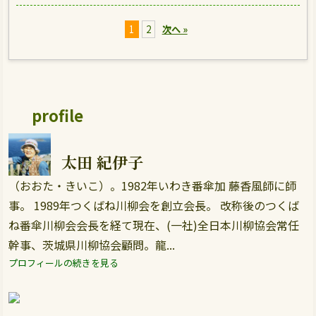
1
2
次へ »
profile
太田 紀伊子
（おおた・きいこ）。1982年いわき番傘加 藤香風師に師
事。 1989年つくばね川柳会を創立会長。 改称後のつくば
ね番傘川柳会会長を経て現在、(一社)全日本川柳協会常任
幹事、茨城県川柳協会顧問。龍...
プロフィールの続きを見る