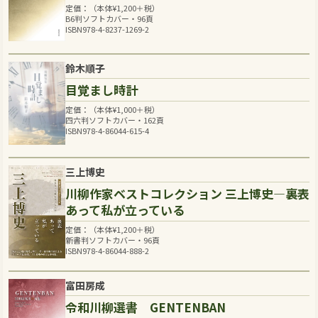
定価：（本体
¥
1,200
＋税）
B6判ソフトカバー・96頁
ISBN978-4-8237-1269-2
鈴木順子
目覚まし時計
定価：（本体
¥
1,000
＋税）
四六判ソフトカバー・162頁
ISBN978-4-86044-615-4
三上博史
川柳作家ベストコレクション 三上博史―裏表
あって私が立っている
定価：（本体
¥
1,200
＋税）
新書判ソフトカバー・96頁
ISBN978-4-86044-888-2
富田房成
令和川柳選書 GENTENBAN