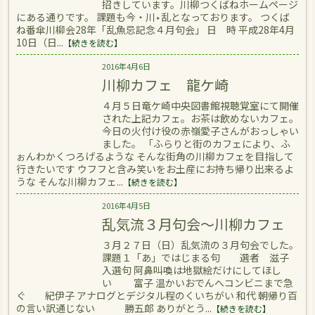
招きしています。川柳つくばねホームページ
にある通りです。 課題も今・川‣乱となっております。 つくば
ね番傘川柳会28年「乱魚忌記念４月句会」 日 時 平成28年4月
10日（日...
【続きを読む】
2016年4月6日
川柳カフェ 龍ケ崎
４月５日竜ケ崎中央図書館視聴覚室にて開催
された上記カフェ。お茶は飲めないカフェ。
今日の火付け役の赤嶺愛子さんがおっしゃい
ました。 「ふらりと街のカフェにより、ふ
ぉんわかくつろげるような そんな街角の川柳カフェを目指して
行きたいです ウフフと含み笑いをお土産にお持ち帰り出来るよ
うな そんな川柳カフェ...
【続きを読む】
2016年4月5日
乱気流３月句会～川柳カフェ
３月２７日（日）乱気流の３月句会でした。
課題１「あ」ではじまる句 選者 滋子
入選句 阿鼻叫喚は地獄絵だけにしてほし
い 富子 温かいおでんへコンビニまで急
ぐ 紀伊子 アナログとデジタル程のくいちがい 和代 朝帰り百
の言い訳通じない 勝五郎 ありがとう...
【続きを読む】