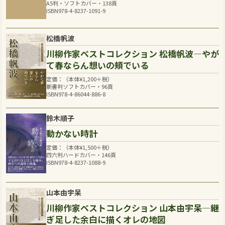
A5判・ソフトカバー・138頁
ISBN978-4-8237-1091-9
松橋帆波
川柳作家ベストコレクション 松橋帆波―やが
て春ならん想いの頬でいる
定価：（本体
¥
1,200
＋税）
新書判ソフトカバー・96頁
ISBN978-4-86044-886-8
鈴木順子
動かない時計
定価：（本体
¥
1,500
＋税）
四六判ハードカバー・146頁
ISBN978-4-8237-1088-9
山本由宇呆
川柳作家ベストコレクション 山本由宇呆―継
ぎ足した余白に描くオレの地図