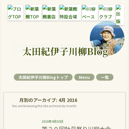
Senryu Magazine Senryu Blog
太田紀伊子川柳Blog
太田紀伊子川柳Blogトップ
Menu
一覧
月別のアーカイブ:
4月 2016
You are browsing the site archives by month.
2016年4月30日
第２０回牡丹祭り川柳大会