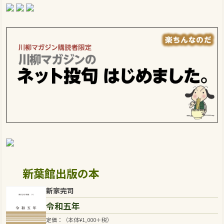
新葉館出版の本
新家完司
令和五年
定価：（本体
¥
1,000
＋税）