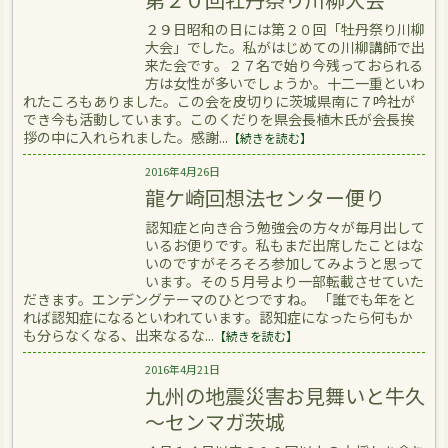
２９日昭和の日には第２０回「牡丹祭り川柳
大会」でした。私がはじめての川柳講師で出
来た会です。２７名で始り今残っておられる
方は女性が多いでしょうか。十二一重といわ
れたころもありました。この会を皮切りに茨城県南に７吟社が
でき今も活動しています。このくだりを県会長植木氏が会長挨
拶の中に入れられました。感謝...
【続きを読む】
2016年4月26日
龍ケ崎回想法センター便り
認知症と向き合う勉強会の方々が毎月出して
いるお便りです。私もまだ出席したことはな
いのですがそろそろ参加してみようと思って
います。その５月号より一部転載させていた
だきます。エンデングテーマのひとつですね。 「誰でも年をと
れば認知症になるといわれています。認知症になったら何もか
も分らなくなる、出来なるな...
【続きを読む】
2016年4月21日
九州の地震災害お見舞いと牛久
～センマガ茨城