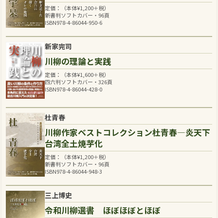
定価：（本体
¥
1,200
＋税）
新書判ソフトカバー・96頁
ISBN978-4-86044-950-6
新家完司
川柳の理論と実践
定価：（本体
¥
1,600
＋税）
四六判ソフトカバー・326頁
ISBN978-4-86044-428-0
杜青春
川柳作家ベストコレクション杜青春―炎天下
台湾全土焼芋化
定価：（本体
¥
1,200
＋税）
新書判ソフトカバー・96頁
ISBN978-4-86044-948-3
三上博史
令和川柳選書 ほぼほぼとほぼ