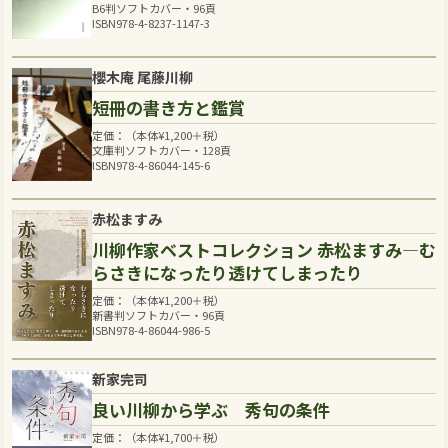
B6判ソフトカバー・96頁
ISBN978-4-8237-1147-3
櫻木庵 尾藤川柳
短冊の書き方と鑑賞
定価：（本体
¥
1,200
＋税）
文庫判ソフトカバー・128頁
ISBN978-4-86044-145-6
赤松ますみ
川柳作家ベストコレクション 赤松ますみ―む
らさきになったり透けてしまったり
定価：（本体
¥
1,200
＋税）
新書判ソフトカバー・96頁
ISBN978-4-86044-986-5
新家完司
良い川柳から学ぶ 秀句の条件
定価：（本体
¥
1,700
＋税）