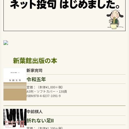
新葉館出版の本
新家完司
令和五年
定価：（本体
¥
1,000
＋税）
A5判・ソフトカバー・138頁
ISBN978-4-8237-1091-9
中前棋人
折れない足Ⅱ
定価：（本体
¥
1,200
＋税）