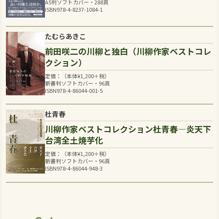
A5判ソフトカバー・288頁
ISBN978-4-8237-1084-1
たむらあきこ
前田咲二の川柳と独白（川柳作家ベストコレ
クション）
定価：（本体
¥
1,200
＋税）
新書判ソフトカバー・96頁
ISBN978-4-86044-001-5
杜青春
川柳作家ベストコレクション杜青春―炎天下
台湾全土焼芋化
定価：（本体
¥
1,200
＋税）
新書判ソフトカバー・96頁
ISBN978-4-86044-948-3