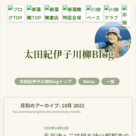
Senryu Magazine Senryu Blog
太田紀伊子川柳Blog
太田紀伊子川柳Blogトップ
Menu
一覧
月別のアーカイブ:
10月 2022
You are browsing the site archives by month.
2022年10月16日
乱気流へ三味線を持つ都都逸の