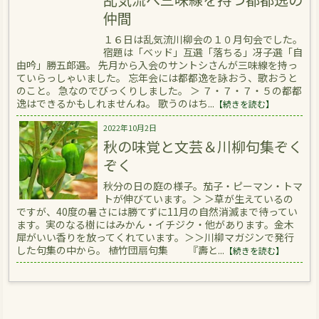
仲間
１６日は乱気流川柳会の１０月句会でした。
宿題は「ベッド」互選「落ちる」冴子選「自
由吟」勝五郎選。 先月から入会のサントシさんが三味線を持っ
ていらっしゃいました。 忘年会には都都逸を詠おう、歌おうと
のこと。 急なのでびっくりしました。 ＞ ７・７・７・５の都都
逸はできるかもしれませんね。 歌うのはち...
【続きを読む】
2022年10月2日
秋の味覚と文芸＆川柳句集ぞく
ぞく
秋分の日の庭の様子。茄子・ピーマン・トマ
トが伸びています。＞ ＞草が生えているの
ですが、40度の暑さには勝てずに11月の自然消滅まで待ってい
ます。実のなる樹にはみかん・イチジク・他があります。金木
犀がいい香りを放ってくれています。＞＞川柳マガジンで発行
した句集の中から。 植竹団扇句集 『壽と...
【続きを読む】