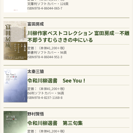
文庫判ソフトカバー・128頁
ISBN978-4-86044-065-7
富田房成
川柳作家ベストコレクション 富田房成―不離
不即うすむらさきの中にいる
定価：（本体
¥
1,200
＋税）
新書判ソフトカバー・96頁
ISBN978-4-86044-951-3
太秦三猿
令和川柳選書 See You !
定価：（本体
¥
1,200
＋税）
B6判ソフトカバー・96頁
ISBN978-4-8237-1168-8
野村賢悟
令和川柳選書 第三句集
定価：（本体
¥
1,200
＋税）