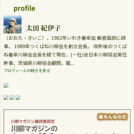
profile
太田 紀伊子
（おおた・きいこ）。1982年いわき番傘加 藤香風師に師
事。 1989年つくばね川柳会を創立会長。 改称後のつくば
ね番傘川柳会会長を経て現在、(一社)全日本川柳協会常任
幹事、茨城県川柳協会顧問。龍...
プロフィールの続きを見る