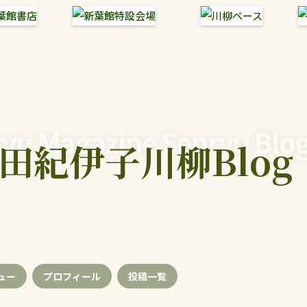
yu Magazine Senryu Blo
田紀伊子川柳Blog
ュー
プロフィール
投稿
一覧