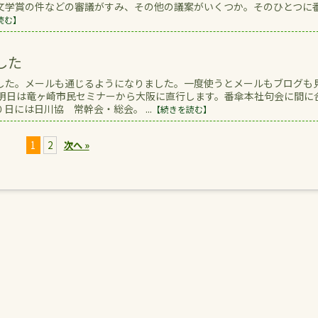
文学賞の件などの審議がすみ、その他の議案がいくつか。そのひとつに
読む】
した
した。メールも通じるようになりました。一度使うとメールもブログも
 明日は竜ヶ崎市民セミナーから大阪に直行します。番傘本社句会に間に
には日川協 常幹会・総会。 ...
【続きを読む】
1
2
次へ »