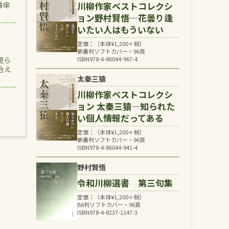
川柳作家ベストコレクシ
番傘
ョン野村賢悟―花曇り逢
いたい人はもういない
定価：（本体
¥
1,200
＋税）
新書判ソフトカバー・96頁
ISBN978-4-86044-967-4
見ら
合え
太秦三猿
川柳作家ベストコレクシ
ョン 太秦三猿―知られた
い個人情報だってある
定価：（本体
¥
1,200
＋税）
新書判ソフトカバー・96頁
ISBN978-4-86044-941-4
野村賢悟
令和川柳選書 第三句集
定価：（本体
¥
1,200
＋税）
B6判ソフトカバー・96頁
ISBN978-4-8237-1147-3