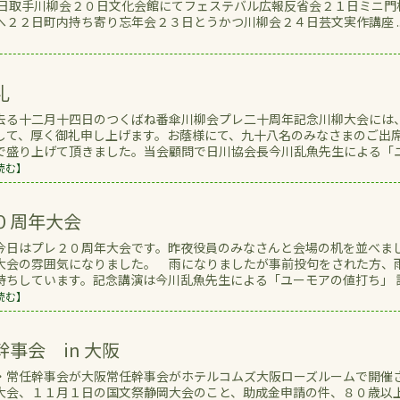
柳会２０日文化会館にてフェステバル広報反省会２１日ミニ門
２２日町内持ち寄り忘年会２３日とうかつ川柳会２４日芸文実作講座 ..
礼
去る十二月十四日のつくばね番傘川柳会プレ二十周年記念川柳大会には
して、厚く御礼申し上げます。お蔭様にて、九十八名のみなさまのご出
で盛り上げて頂きました。当会顧問で日川協会長今川乱魚先生による「
読む】
０周年大会
日はプレ２０周年大会です。昨夜役員のみなさんと会場の机を並べま
大会の雰囲気になりました。 雨になりましたが事前投句をされた方、
待ちしています。記念講演は今川乱魚先生による「ユーモアの値打ち」 
読む】
事会 in 大阪
・常任幹事会が大阪常任幹事会がホテルコムズ大阪ローズルームで開催
大会、１１月１日の国文祭静岡大会のこと、助成金申請の件、８０歳以