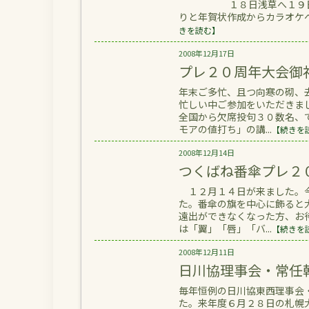
１８日浅草へ１９日取手川
りと年賀状作成からカラオケへ
きを読む】
2008年12月17日
プレ２０周年大会御
年末ご多忙、且つ向寒の砌、
忙しい中ご参加をいただきま
全国から欠席投句３０数名、
モアの値打ち」の講...
【続きを
2008年12月14日
つくばね番傘プレ２
１２月１４日が来ました。今
た。番傘の旗を中心に飾ると
遠出ができなくなった方、お
は「翼」「唇」「バ...
【続きを
2008年12月11日
日川協理事会・常任幹
毎年恒例の日川協東西理事会
た。来年度６月２８日の札幌