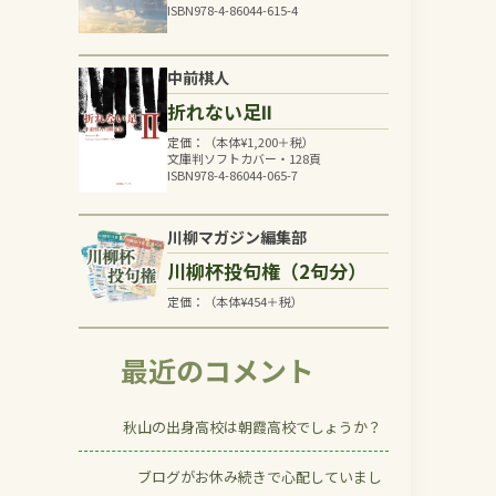
ISBN978-4-86044-615-4
中前棋人
折れない足Ⅱ
定価：（本体
¥
1,200
＋税）
文庫判ソフトカバー・128頁
ISBN978-4-86044-065-7
川柳マガジン編集部
川柳杯投句権（2句分）
定価：（本体
¥
454
＋税）
最近のコメント
秋山の出身高校は朝霞高校でしょうか？
ブログがお休み続きで心配していまし