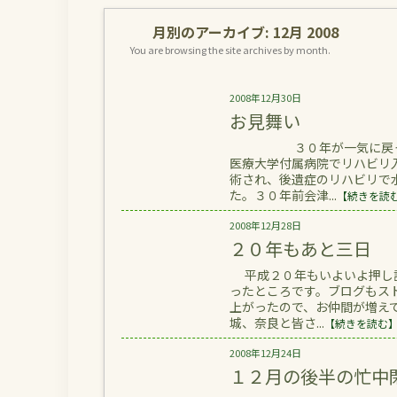
月別のアーカイブ:
12月 2008
You are browsing the site archives by month.
2008年12月30日
お見舞い
３０年が一気に戻った語ら
医療大学付属病院でリハビリ
術され、後遺症のリハビリで
た。３０年前会津...
【続きを読
2008年12月28日
２０年もあと三日
平成２０年もいよいよ押し詰
ったところです。ブログもス
上がったので、お仲間が増え
城、奈良と皆さ...
【続きを読む
2008年12月24日
１２月の後半の忙中