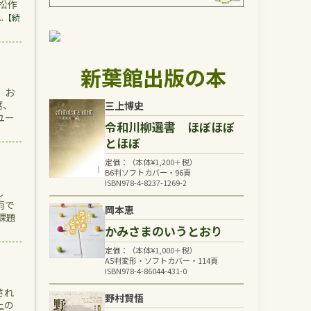
松作
.
【続
新葉館出版の本
、お
席、
三上博史
ユー
令和川柳選書 ほぼほぼ
とほぼ
定価：（本体
¥
1,200
＋税）
B6判ソフトカバー・96頁
ISBN978-4-8237-1269-2
し
雨で
岡本恵
課題
かみさまのいうとおり
定価：（本体
¥
1,000
＋税）
A5判変形・ソフトカバー・114頁
ISBN978-4-86044-431-0
され
野村賢悟
上の