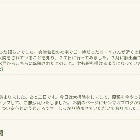
いでした。会津若松の社宅でご一緒だったＫ・Ｙさんが近くの
入院をされていることを知り、２７日に行ってみました。７月に脳出血
水戸からこちらに転院されたとのこと。字も絵も描けるようになってい
む】
まりました。あと三日です。今日は大掃除をしまして、原稿を今やっ
トップして、ご無沙汰いたしました。 お隣のページにセンマガブログが
てつい安心というところです。しっかり読ませていただいておりました
】
閑