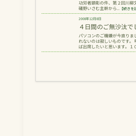
功労者顕彰の件、第２回川柳
礒野いさむ主幹から...
【続きを
2008年12月8日
４日間のご無沙汰で
パソコンのご機嫌が今直りま
れないのは寂しいものです。
ば出席したいと思います。１０日