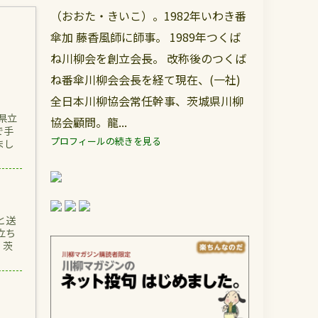
（おおた・きいこ）。1982年いわき番
傘加 藤香風師に師事。 1989年つくば
ね川柳会を創立会長。 改称後のつくば
ね番傘川柳会会長を経て現在、(一社)
全日本川柳協会常任幹事、茨城県川柳
県立
協会顧問。龍...
で手
プロフィールの続きを見る
まし
と送
立ち
。茨