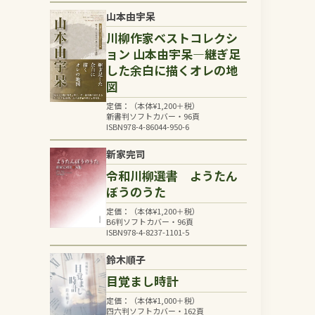
山本由宇呆
川柳作家ベストコレクシ
ョン 山本由宇呆―継ぎ足
した余白に描くオレの地
図
定価：（本体
¥
1,200
＋税）
新書判ソフトカバー・96頁
ISBN978-4-86044-950-6
新家完司
令和川柳選書 ようたん
ぼうのうた
定価：（本体
¥
1,200
＋税）
B6判ソフトカバー・96頁
ISBN978-4-8237-1101-5
鈴木順子
目覚まし時計
定価：（本体
¥
1,000
＋税）
四六判ソフトカバー・162頁