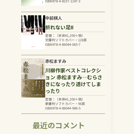
ISBN978-4-8237-1147-3
中前棋人
折れない足Ⅱ
定価：（本体
¥
1,200
＋税）
文庫判ソフトカバー・128頁
ISBN978-4-86044-065-7
赤松ますみ
川柳作家ベストコレクシ
ョン 赤松ますみ―むらさ
きになったり透けてしま
ったり
定価：（本体
¥
1,200
＋税）
新書判ソフトカバー・96頁
ISBN978-4-86044-986-5
最近のコメント