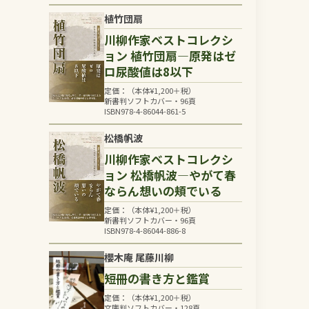
植竹団扇
川柳作家ベストコレクシ
ョン 植竹団扇―原発はゼ
ロ尿酸値は8以下
定価：（本体
¥
1,200
＋税）
新書判ソフトカバー・96頁
ISBN978-4-86044-861-5
松橋帆波
川柳作家ベストコレクシ
ョン 松橋帆波―やがて春
ならん想いの頬でいる
定価：（本体
¥
1,200
＋税）
新書判ソフトカバー・96頁
ISBN978-4-86044-886-8
櫻木庵 尾藤川柳
短冊の書き方と鑑賞
定価：（本体
¥
1,200
＋税）
文庫判ソフトカバー・128頁