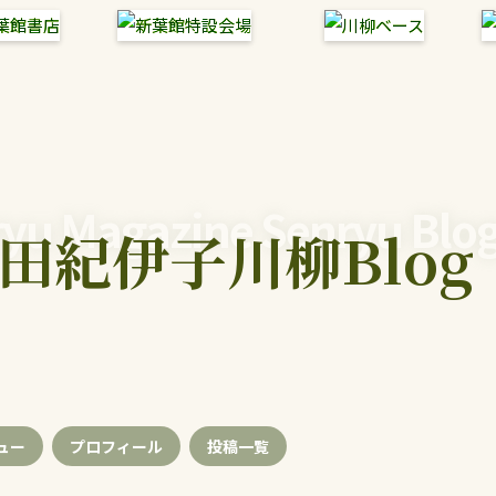
yu Magazine Senryu Blo
田紀伊子川柳Blog
ュー
プロフィール
投稿
一覧