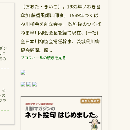
（おおた・きいこ）。1982年いわき番
傘加 藤香風師に師事。 1989年つくば
ね川柳会を創立会長。 改称後のつくば
ね番傘川柳会会長を経て現在、(一社)
全日本川柳協会常任幹事、茨城県川柳
ダン
協会顧問。龍...
私に
プロフィールの続きを見る
校の
。そ
ンの
クラ