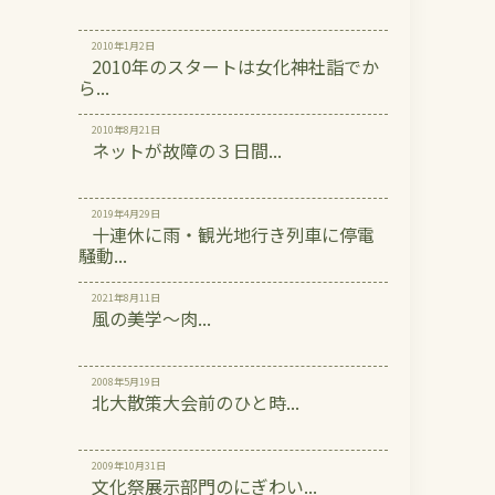
2010年1月2日
2010年のスタートは女化神社詣でか
ら...
2010年8月21日
ネットが故障の３日間...
2019年4月29日
十連休に雨・観光地行き列車に停電
騒動...
2021年8月11日
風の美学～肉...
2008年5月19日
北大散策大会前のひと時...
2009年10月31日
文化祭展示部門のにぎわい...