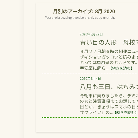
月別のアーカイブ:
8月 2020
You are browsing the site archives by month.
2020年8月27日
青い目の人形 母校
８月２７日朝６時のNHKニュ
ザキショウガッコウと読みま
とっては原風景のところです
奉安室に飾ら...
【続きを読む】
2020年8月4日
八月も三日、はちみ
今朝車に乗りましたら、デミ
のあと注意事項までお話して
日とか、きょうはスマホの日と
サクライフ」の...
【続きを読む