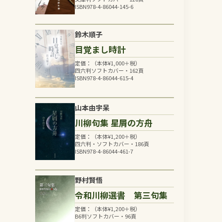
ISBN978-4-86044-145-6
鈴木順子
目覚まし時計
定価：（本体
¥
1,000
＋税）
四六判ソフトカバー・162頁
ISBN978-4-86044-615-4
山本由宇呆
川柳句集 星屑の方舟
定価：（本体
¥
1,200
＋税）
四六判・ソフトカバー・186頁
ISBN978-4-86044-461-7
野村賢悟
令和川柳選書 第三句集
定価：（本体
¥
1,200
＋税）
B6判ソフトカバー・96頁