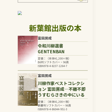
新葉館出版の本
富田房成
令和川柳選書
GENTENBAN
定価：（本体
¥
1,200
＋税）
B6判ソフトカバー・96頁
ISBN978-4-8237-1264-7
富田房成
川柳作家ベストコレクシ
ョン 富田房成―不離不即
うすむらさきの中にいる
定価：（本体
¥
1,200
＋税）
新書判ソフトカバー・96頁
ISBN978-4-86044-951-3