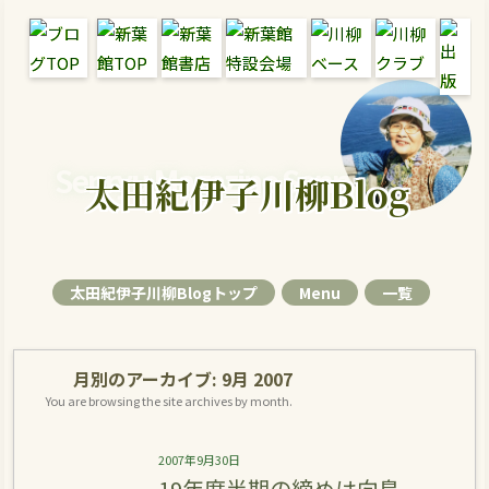
Senryu Magazine Senryu Blog
太田紀伊子川柳Blog
太田紀伊子川柳Blogトップ
Menu
一覧
月別のアーカイブ:
9月 2007
You are browsing the site archives by month.
2007年9月30日
19年度半期の締めは向島