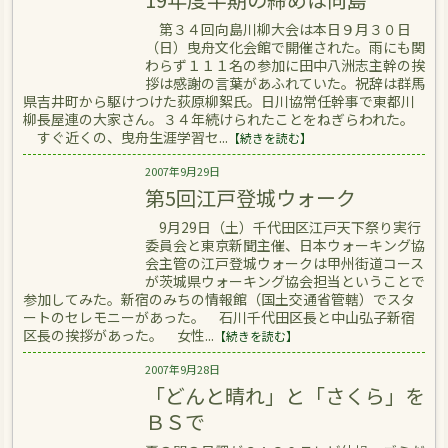
第３４回向島川柳大会は本日９月３０日
（日）曳舟文化会館で開催された。雨にも関
わらず１１１名の参加に田中八洲志主幹の挨
拶は感謝の言葉があふれていた。祝辞は群馬
県吉井町から駆けつけた荻原柳絮氏。日川協常任幹事で東都川
柳長屋連の大家さん。３４年続けられたことをねぎらわれた。
すぐ近くの、曳舟生涯学習セ...
【続きを読む】
2007年9月29日
第5回江戸登城ウォーク
9月29日（土）千代田区江戸天下祭り実行
委員会と東京新聞主催、日本ウォーキング協
会主管の江戸登城ウォークは甲州街道コース
が茨城県ウォーキング協会担当ということで
参加してみた。新宿のみちの情報館（国土交通省管轄）でスタ
ートのセレモニーがあった。 石川千代田区長と中山弘子新宿
区長の挨拶があった。 女性...
【続きを読む】
2007年9月28日
「どんと晴れ」と「さくら」を
ＢＳで