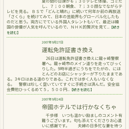
夏の間の日課が６；３０テレビ体操、ゴミだ
し、７；００朝食、７；３０顔なでながらテ
レビを見る。 ＢＳで「どんと晴れ」に続いて何年か前の再放送
「さくら」を続けてみて、日本の芸能界もグローバル化したも
のだと思う。両方にでている外国人タレントもいて、最近は韓
国の俳優が人気を呼んでいるので、ＮＨＫ的贅沢を見て...
【続き
を読む】
2007年9月27日
運転免許証書き換え
26日は運転免許証書き換えに龍ヶ崎警察
署へ。龍ヶ崎市のメイン道りを走ってびっく
りした。9時半過ぎにうちをでたがの、にほ
とんどのお店にシャッターが下りたままであ
る。3キロはある道のりである。これでは歩く人もいなくな
る。 警察は珍しく空いていてすぐに手続きは済んだ。安全協
会費他ひっくるめて５，５００円...
【続きを読む】
2007年9月24日
帝國ホテルでは行かなくちゃ
千歩様 いつも温かい励ましのコメント有
難うございます。句も添えてくださりお心遣
いに感謝です。 夫婦の日多忙な妻を待つ