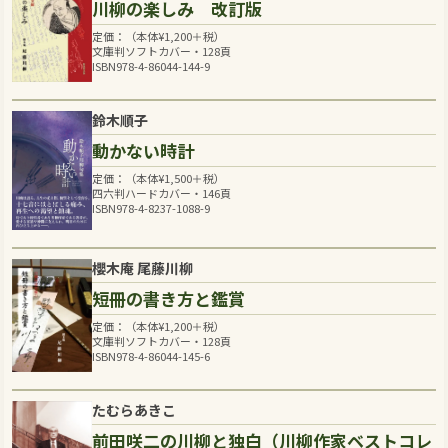
川柳の楽しみ 改訂版
定価：（本体
¥
1,200
＋税）
文庫判ソフトカバー・128頁
ISBN978-4-86044-144-9
鈴木順子
動かない時計
定価：（本体
¥
1,500
＋税）
四六判ハードカバー・146頁
ISBN978-4-8237-1088-9
櫻木庵 尾藤川柳
短冊の書き方と鑑賞
定価：（本体
¥
1,200
＋税）
文庫判ソフトカバー・128頁
ISBN978-4-86044-145-6
たむらあきこ
前田咲二の川柳と独白（川柳作家ベストコレ