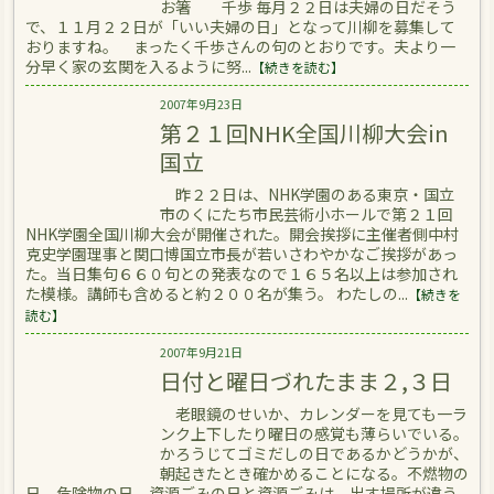
お箸 千歩 毎月２２日は夫婦の日だそう
で、１１月２２日が「いい夫婦の日」となって川柳を募集して
おりますね。 まったく千歩さんの句のとおりです。夫より一
分早く家の玄関を入るように努...
【続きを読む】
2007年9月23日
第２１回NHK全国川柳大会in
国立
昨２２日は、NHK学園のある東京・国立
市のくにたち市民芸術小ホールで第２１回
NHK学園全国川柳大会が開催された。開会挨拶に主催者側中村
克史学園理事と関口博国立市長が若いさわやかなご挨拶があっ
た。当日集句６６０句との発表なので１６５名以上は参加され
た模様。講師も含めると約２００名が集う。 わたしの...
【続きを
読む】
2007年9月21日
日付と曜日づれたまま２,３日
老眼鏡のせいか、カレンダーを見ても一ラ
ンク上下したり曜日の感覚も薄らいでいる。
かろうじてゴミだしの日であるかどうかが、
朝起きたとき確かめることになる。不燃物の
日、危険物の日、資源ごみの日と資源ごみは、出す場所が違う