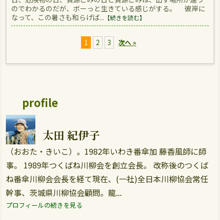
のでわかるのだが、ボーっと生きている感じがする。 彼岸に
なって、この暑さも和らげば...
【続きを読む】
1
2
3
次へ »
profile
太田 紀伊子
（おおた・きいこ）。1982年いわき番傘加 藤香風師に師
事。 1989年つくばね川柳会を創立会長。 改称後のつくば
ね番傘川柳会会長を経て現在、(一社)全日本川柳協会常任
幹事、茨城県川柳協会顧問。龍...
プロフィールの続きを見る