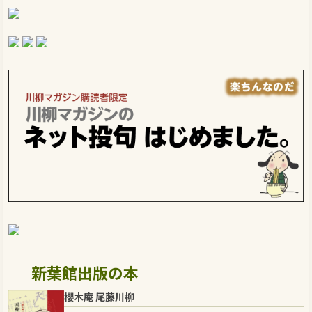
新葉館出版の本
櫻木庵 尾藤川柳