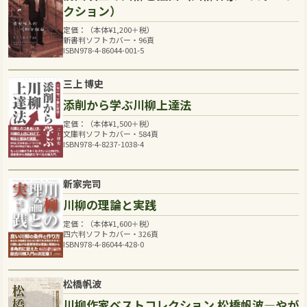
クション）
定価：（本体
¥
1,200
＋税）
新書判ソフトカバー・96頁
ISBN978-4-86044-001-5
三上 博史
添削から学ぶ川柳上達法
定価：（本体
¥
1,500
＋税）
文庫判ソフトカバー・584頁
ISBN978-4-8237-1038-4
新家完司
川柳の理論と実践
定価：（本体
¥
1,600
＋税）
四六判ソフトカバー・326頁
ISBN978-4-86044-428-0
松橋帆波
川柳作家ベストコレクション 松橋帆波―やが