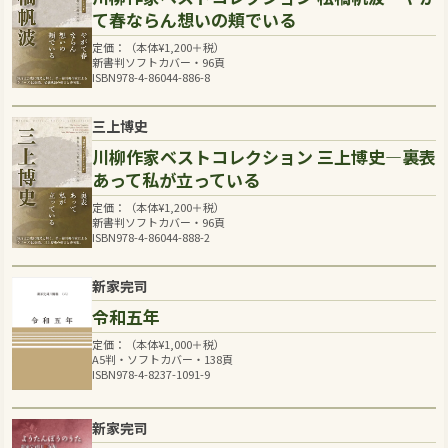
て春ならん想いの頬でいる
定価：（本体
¥
1,200
＋税）
新書判ソフトカバー・96頁
ISBN978-4-86044-886-8
三上博史
川柳作家ベストコレクション 三上博史―裏表
あって私が立っている
定価：（本体
¥
1,200
＋税）
新書判ソフトカバー・96頁
ISBN978-4-86044-888-2
新家完司
令和五年
定価：（本体
¥
1,000
＋税）
A5判・ソフトカバー・138頁
ISBN978-4-8237-1091-9
新家完司