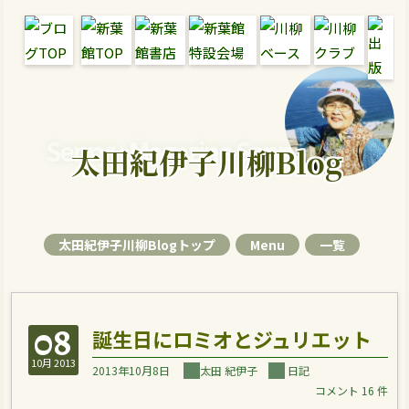
Senryu Magazine Senryu Blog
太田紀伊子川柳Blog
太田紀伊子川柳Blogトップ
Menu
一覧
08
誕生日にロミオとジュリエット
10月 2013
2013年10月8日
太田 紀伊子
日記
コメント 16 件