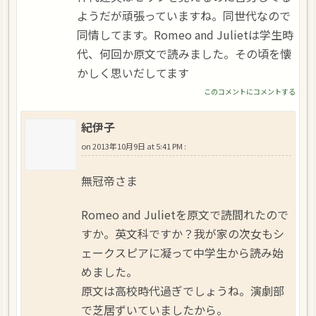
ようだが頑張っていますね。同世代なので
同情してます。Romeo and Julietは学生時
代、何回か原文で読みました。その頃を懐
かしく思いだしてます
このコメントにコメントする
紀伊子
on
2013年10月9日 at 5:41 PM
:
無冠帝さま
Romeo and Julietを原文で読間れたので
すか。英文科ですか？我が家の次女もシ
ェークスピアに凝って中学生から読み始
めました。
原文は高校時代過ぎでしょうね。演劇部
で芝居ずいていましたから。