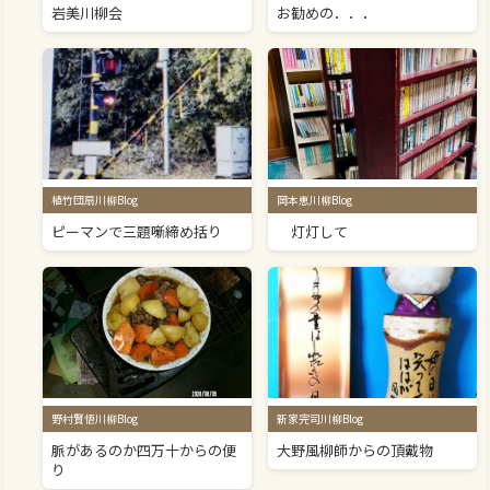
岩美川柳会
お勧めの．．．
植竹団扇川柳Blog
岡本恵川柳Blog
ピーマンで三題噺締め括り
灯灯して
野村賢悟川柳Blog
新家完司川柳Blog
脈があるのか四万十からの便
大野風柳師からの頂戴物
り