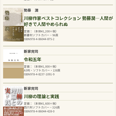
勢藤 潤
川柳作家ベストコレクション 勢藤潤―人間が
好きで人間やめられぬ
定価：（本体
¥
1,200
＋税）
新書判ソフトカバー・96頁
ISBN978-4-86044-875-2
新家完司
令和五年
定価：（本体
¥
1,000
＋税）
A5判・ソフトカバー・138頁
ISBN978-4-8237-1091-9
新家完司
川柳の理論と実践
定価：（本体
¥
1,600
＋税）
四六判ソフトカバー・326頁
ISBN978-4-86044-428-0