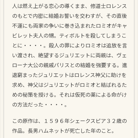
人は燃え上がる恋心の導くまま、修道士ロレンス
のもとで内密に結婚お誓いを交わすが、その直後
不運にも両家の争いに巻き込まれたロミオがキャ
ビレット夫人の甥。ティボルトを殺してしまうこ
とに・・・・。殺人の罪によりロミオは追放を言
い渡され、絶望するジュリエットに両親は、ヴェ
ローナ大公の親戚パリスとの結婚を強要する。進
退窮まったジュリエットはロレンス神父に助けを
求め、神父はジュリエットがロミオと結ばれるた
めの秘策を授ける。それは仮死の薬による命がけ
の方法だった・・・・。
この原作は、１５９６年シェークスピア３２歳の
作品。長男ハムネットが死亡した年のこと。