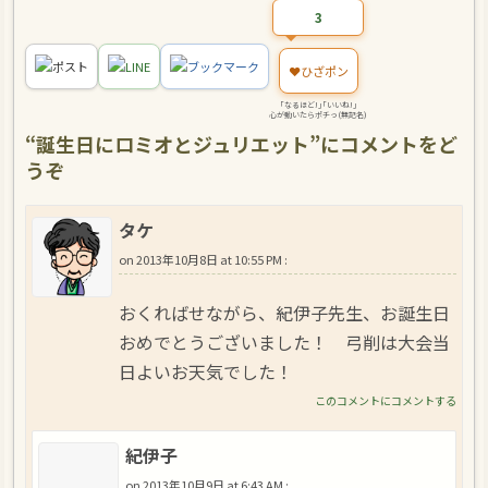
3
ポスト
LINE
ブックマーク
❤️
ひざポン
｢なるほど!｣｢いいね!｣
心が動いたらポチっ(無記名)
“
誕生日にロミオとジュリエット
”にコメントをど
うぞ
タケ
on
2013年10月8日 at 10:55 PM
:
おくればせながら、紀伊子先生、お誕生日
おめでとうございました！ 弓削は大会当
日よいお天気でした！
このコメントにコメントする
紀伊子
on
2013年10月9日 at 6:43 AM
: