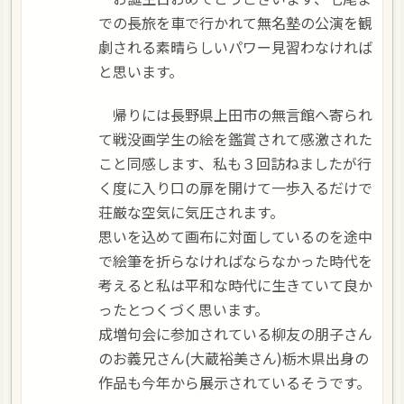
での長旅を車で行かれて無名塾の公演を観
劇される素晴らしいパワー見習わなければ
と思います。
帰りには長野県上田市の無言館へ寄られ
て戦没画学生の絵を鑑賞されて感激された
こと同感します、私も３回訪ねましたが行
く度に入り口の扉を開けて一歩入るだけで
荘厳な空気に気圧されます。
思いを込めて画布に対面しているのを途中
で絵筆を折らなければならなかった時代を
考えると私は平和な時代に生きていて良か
ったとつくづく思います。
成増句会に参加されている柳友の朋子さん
のお義兄さん(大蔵裕美さん)栃木県出身の
作品も今年から展示されているそうです。