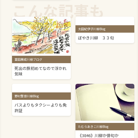
こんな記事も
太田紀伊子川柳Blog
ぼやき川柳 ３３句
富田房成川柳ブログ
死出の旅初めてなので浮かれ
気味
野村賢悟川柳Blog
バスよりもタクシーよりも免
許証
たむらあきこ川柳Blog
｟3846｠川柳か俳句か