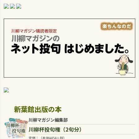
新葉館出版の本
川柳マガジン編集部
川柳杯投句権（2句分）
定価：（本体
¥
454
＋税）