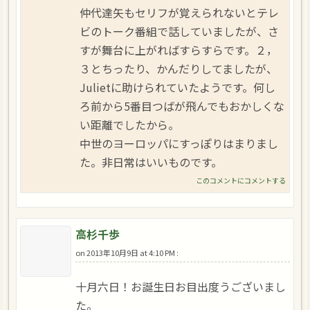
仲代達矢もセリフが覚えられないとテレ
ビのトーク番組で話していましたが、さ
すが舞台に上がればすらすらです。２，
３とちったり、かんだりしてましたが、
Julietに助けられていたようです。何し
ろ前から5番目つばが飛んでもおかしくな
い距離でしたから。
中世のヨーロッパにすっぽりはまりまし
た。非日常はいいものです。
このコメントにコメントする
高杉千歩
on
2013年10月9日 at 4:10 PM
:
十月六日！お誕生日お目出度うございまし
た。