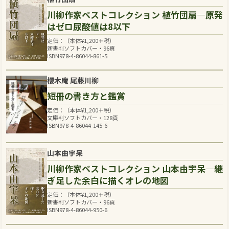
川柳作家ベストコレクション 植竹団扇―原発
はゼロ尿酸値は8以下
定価：（本体
¥
1,200
＋税）
新書判ソフトカバー・96頁
ISBN978-4-86044-861-5
櫻木庵 尾藤川柳
短冊の書き方と鑑賞
定価：（本体
¥
1,200
＋税）
文庫判ソフトカバー・128頁
ISBN978-4-86044-145-6
山本由宇呆
川柳作家ベストコレクション 山本由宇呆―継
ぎ足した余白に描くオレの地図
定価：（本体
¥
1,200
＋税）
新書判ソフトカバー・96頁
ISBN978-4-86044-950-6