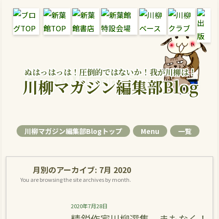
ぬはっはっは！圧倒的ではないか！我が川柳は！
Senryu Magazine Senryu Blog
川柳マガジン編集部Blog
川柳マガジン編集部Blogトップ
Menu
一覧
月別のアーカイブ:
7月 2020
You are browsing the site archives by month.
2020年7月28日
精鋭作家川柳選集、まもなく！