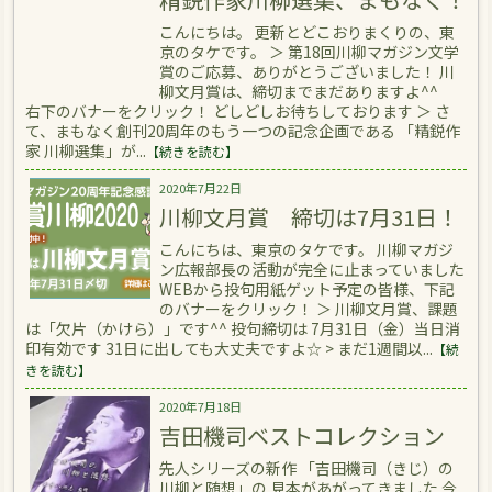
こんにちは。 更新とどこおりまくりの、東
京のタケです。 ＞ 第18回川柳マガジン文学
賞のご応募、ありがとうございました！ 川
柳文月賞は、締切までまだありますよ^^
右下のバナーをクリック！ どしどしお待ちしております ＞ さ
て、まもなく創刊20周年のもう一つの記念企画である 「精鋭作
家 川柳選集」が...
【続きを読む】
2020年7月22日
川柳文月賞 締切は7月31日！
こんにちは、東京のタケです。 川柳マガジ
ン広報部長の活動が完全に止まっていました
WEBから投句用紙ゲット予定の皆様、下記
のバナーをクリック！ ＞ 川柳文月賞、課題
は「欠片（かけら）」です^^ 投句締切は 7月31日（金）当日消
印有効です 31日に出しても大丈夫ですよ☆ > まだ1週間以...
【続
きを読む】
2020年7月18日
吉田機司ベストコレクション
先人シリーズの新作 「吉田機司（きじ）の
川柳と随想」の 見本があがってきました 今