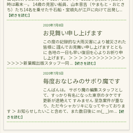
時は幕末―。 14歳の見習い船員、山本音吉（やまもと・おとき
ち）たち14名を乗せた千石船・宝順丸が江戸に向けて出発し...
【続きを読む】
2020年7月8日
お見舞い申し上げます
この度の記録的な大雨災害により被災された
皆様に 謹んでお見舞い申し上げますととも
に 各地の一日も早い復旧を心よりお祈り申
し上げます。 ＞ ＞ ＞ ＞＞＞＞＞＞＞＞＞＞
＞＞＞＞新葉館出版スタッフ一同 ...
【続きを読む】
2020年7月5日
毎度おなじみのサボり魔です
こんばんは。 サボり魔の編集スタッフとし
て、すっかり有名になった東京のタケです
更新が途絶えて すみません 至急案件が重な
り、ただ今シャカリキになってやっておりま
す ＞ お知らせしたいこと含めて、また数日後に m(_ _)m ...
【続
きを読む】