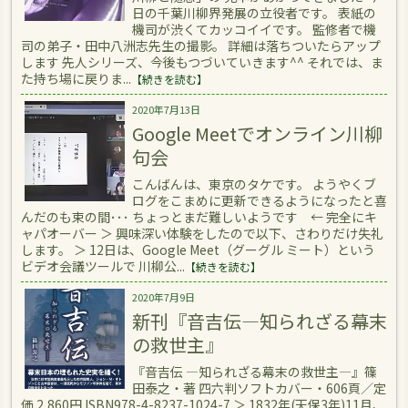
日の千葉川柳界発展の立役者です。 表紙の
機司が渋くてカッコイイです。 監修者で機
司の弟子・田中八洲志先生の撮影。 詳細は落ちついたらアップ
します 先人シリーズ、今後もつづいていきます^^ それでは、ま
た持ち場に戻りま...
【続きを読む】
2020年7月13日
Google Meetでオンライン川柳
句会
こんばんは、東京のタケです。 ようやくブ
ログをこまめに更新できるようになったと喜
んだのも束の間･･･ ちょっとまだ難しいようです ← 完全にキ
ャパオーバー ＞ 興味深い体験をしたので以下、さわりだけ失礼
します。 ＞ 12日は、Google Meet（グーグル ミート）という
ビデオ会議ツールで 川柳公...
【続きを読む】
2020年7月9日
新刊『音吉伝―知られざる幕末
の救世主』
『音吉伝 ―知られざる幕末の救世主―』篠
田泰之・著 四六判ソフトカバー・606頁／定
価 2,860円 ISBN978-4-8237-1024-7 ＞ 1832年(天保3年)11月、