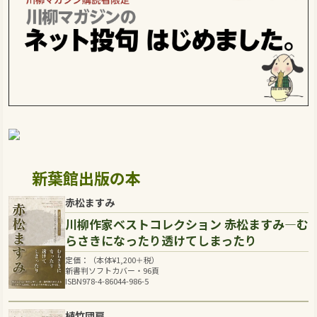
新葉館出版の本
赤松ますみ
川柳作家ベストコレクション 赤松ますみ―む
らさきになったり透けてしまったり
定価：（本体
¥
1,200
＋税）
新書判ソフトカバー・96頁
ISBN978-4-86044-986-5
植竹団扇