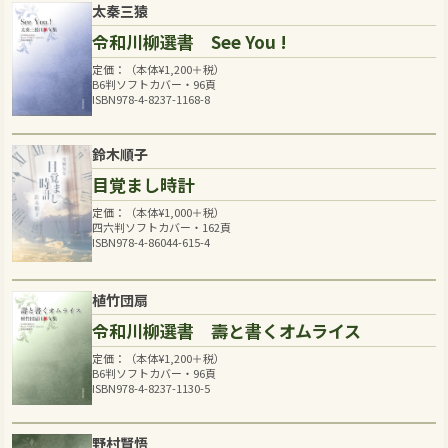
太秦三猿
令和川柳選書 See You !
定価：（本体
¥
1,200
＋税）
B6判ソフトカバー・96頁
ISBN978-4-8237-1168-8
鈴木順子
目覚まし時計
定価：（本体
¥
1,000
＋税）
四六判ソフトカバー・162頁
ISBN978-4-86044-615-4
植竹団扇
令和川柳選書 壽と書くオムライス
定価：（本体
¥
1,200
＋税）
B6判ソフトカバー・96頁
ISBN978-4-8237-1130-5
野村賢悟