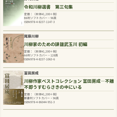
令和川柳選書 第三句集
定価：（本体
¥
1,200
＋税）
B6判ソフトカバー・96頁
ISBN978-4-8237-1147-3
尾藤川柳
川柳家のための誹諧武玉川 初編
定価：（本体
¥
1,200
＋税）
A6判ソフトカバー・128頁
ISBN978-4-8237-1063-6
富田房成
川柳作家ベストコレクション 富田房成―不離
不即うすむらさきの中にいる
定価：（本体
¥
1,200
＋税）
新書判ソフトカバー・96頁
ISBN978-4-86044-951-3