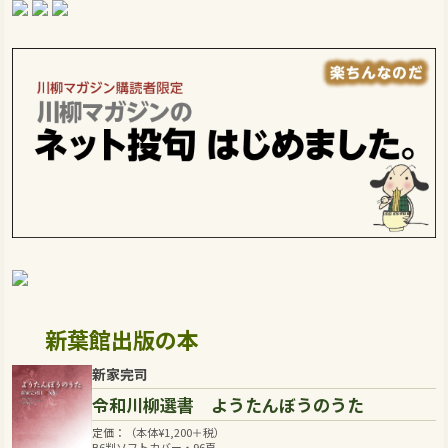
新葉館出版の本
新家完司
令和川柳選書 ようたんぼうのうた
定価：（本体
¥
1,200
＋税）
B6判ソフトカバー・96頁