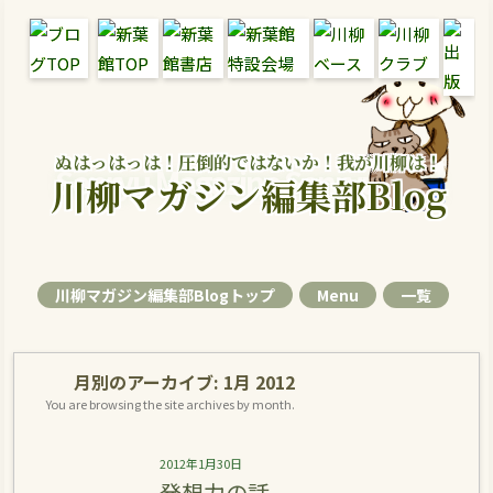
ぬはっはっは！圧倒的ではないか！我が川柳は！
Senryu Magazine Senryu Blog
川柳マガジン編集部Blog
川柳マガジン編集部Blogトップ
Menu
一覧
月別のアーカイブ:
1月 2012
You are browsing the site archives by month.
2012年1月30日
発想力の話。