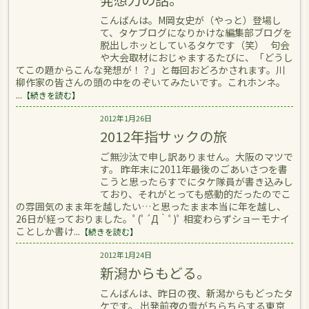
こんばんは。M岡女史が（やっと）登場し
て、タケブログになりかけな編集部ブログを
脱出しホッとしているタケです（笑） 句会
や大会取材におじゃまするたびに、「どうし
てこの題からこんな発想が！？」と毎回おどろかされます。川
柳作家の皆さんの頭の中をのぞいてみたいです。これホンネ。
...
【続きを読む】
2012年1月26日
2012年指サックの旅
ご無沙汰で申し訳ありません。大阪のマツで
す。 昨年末に2011年最後のごあいさつを書
こうと思ったらすでにタケ隊員が書き込みし
ており、それがとっても感動的だったのでこ
の雰囲気のまま年を越したい…と思ったまま本当に年を越し、
26日が経っておりました。ﾟ(ﾟ´Д｀ﾟ)ﾟ 相変わらずショーモナイ
ことしか書け...
【続きを読む】
2012年1月24日
新潟からもどる。
こんばんは、昨日の夜、新潟からもどったタ
ケです。 出発前夜の雪がちらちらする東京