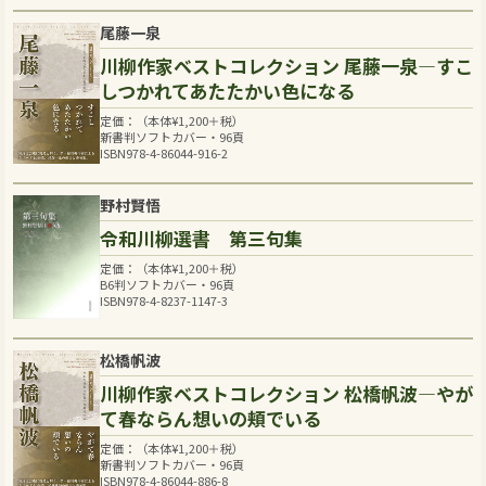
尾藤一泉
川柳作家ベストコレクション 尾藤一泉―すこ
しつかれてあたたかい色になる
定価：（本体
¥
1,200
＋税）
新書判ソフトカバー・96頁
ISBN978-4-86044-916-2
野村賢悟
令和川柳選書 第三句集
定価：（本体
¥
1,200
＋税）
B6判ソフトカバー・96頁
ISBN978-4-8237-1147-3
松橋帆波
川柳作家ベストコレクション 松橋帆波―やが
て春ならん想いの頬でいる
定価：（本体
¥
1,200
＋税）
新書判ソフトカバー・96頁
ISBN978-4-86044-886-8