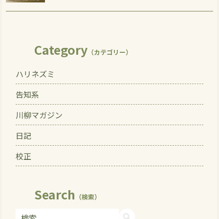
Category
（カテゴリー）
ハリネズミ
告知系
川柳マガジン
日記
校正
Search
（検索）