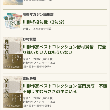
川柳マガジン編集部
川柳杯投句権（2句分）
定価：（本体
¥
454
＋税）
野村賢悟
川柳作家ベストコレクション野村賢悟―花曇
り逢いたい人はもういない
定価：（本体
¥
1,200
＋税）
新書判ソフトカバー・96頁
ISBN978-4-86044-967-4
富田房成
川柳作家ベストコレクション 富田房成―不離
不即うすむらさきの中にいる
定価：（本体
¥
1,200
＋税）
新書判ソフトカバー・96頁
ISBN978-4-86044-951-3