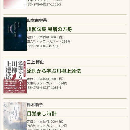
ISBN978-4-8237-1101-5
山本由宇呆
川柳句集 星屑の方舟
定価：（本体
¥
1,200
＋税）
四六判・ソフトカバー・186頁
ISBN978-4-86044-461-7
三上 博史
添削から学ぶ川柳上達法
定価：（本体
¥
1,500
＋税）
文庫判ソフトカバー・584頁
ISBN978-4-8237-1038-4
鈴木順子
目覚まし時計
定価：（本体
¥
1,000
＋税）
四六判ソフトカバー・162頁
ISBN978-4-86044-615-4