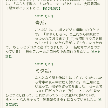
に、「ぶらり千駄木」というコーナーがあります。 会場周辺の
千駄木がイラストとと...
【続きを読む】
2012年1月14日
青系。
こんばんは、川柳マガジン編集中のタケで
す。 「はやくしろ～」と上司から頻繁につ
っつかれております(T_T) 長時間マウスを操
作しつづけていたら手がもげそうになったの
で、 ちょっとブログに逃げてきました（← 結局マウスをつか
っている） 最近ブルー系が自分の中の流行りみたい...
【続きを
読む】
2012年1月12日
ミタ話。
なんとなく髪を伸ばしはじめて、気がついた
ら背中の真ん中に届く勢いに。 お正月に思
い立って、帽子を買ってみました。 セールで
６００円だったので（笑） ところが 髪を
ひとつにしばって、これかぶってジーンズ履いて歩いていた
ら・・・ なんちゃって「家政婦のミタ」になっていました...
【続
きを読む】