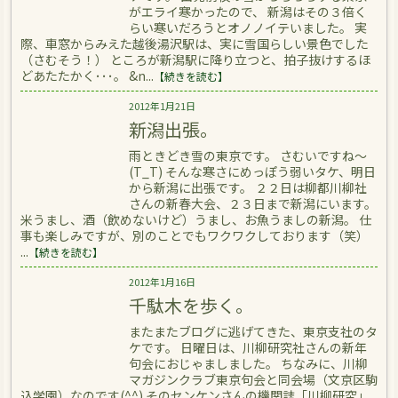
がエライ寒かったので、 新潟はその３倍く
らい寒いだろうとオノノイテいました。 実
際、車窓からみえた越後湯沢駅は、実に雪国らしい景色でした
（さむそう！） ところが新潟駅に降り立つと、拍子抜けするほ
どあたたかく･･･。 &n...
【続きを読む】
2012年1月21日
新潟出張。
雨ときどき雪の東京です。 さむいですね～
(T_T) そんな寒さにめっぽう弱いタケ、明日
から新潟に出張です。 ２２日は柳都川柳社
さんの新春大会、２３日まで新潟にいます。
米うまし、酒（飲めないけど）うまし、お魚うましの新潟。 仕
事も楽しみですが、別のことでもワクワクしております（笑）
...
【続きを読む】
2012年1月16日
千駄木を歩く。
またまたブログに逃げてきた、東京支社のタ
ケです。 日曜日は、川柳研究社さんの新年
句会におじゃましました。 ちなみに、川柳
マガジンクラブ東京句会と同会場（文京区駒
込学園）なのです(^^) そのセンケンさんの機関誌「川柳研究」