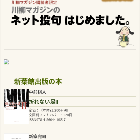
新葉館出版の本
中前棋人
折れない足Ⅱ
定価：（本体
¥
1,200
＋税）
文庫判ソフトカバー・128頁
ISBN978-4-86044-065-7
新家完司