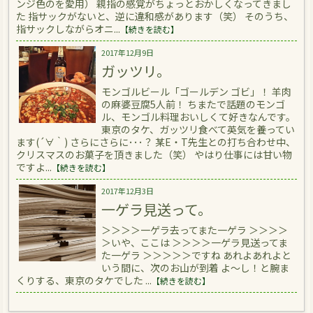
ンジ色のを愛用） 親指の感覚がちょっとおかしくなってきまし
た 指サックがないと、逆に違和感があります（笑） そのうち、
指サックしながらオニ...
【続きを読む】
2017年12月9日
ガッツリ。
モンゴルビール「ゴールデン ゴビ」！ 羊肉
の麻婆豆腐5人前！ ちまたで話題のモンゴ
ル、モンゴル料理おいしくて好きなんです。
東京のタケ、ガッツリ食べて英気を養ってい
ます(´∀｀) さらにさらに･･･？ 某E・T先生との打ち合わせ中、
クリスマスのお菓子を頂きました（笑） やはり仕事には甘い物
ですよ...
【続きを読む】
2017年12月3日
一ゲラ見送って。
＞＞＞＞一ゲラ去ってまた一ゲラ ＞＞＞＞
＞いや、ここは ＞＞＞＞一ゲラ見送ってま
た一ゲラ ＞＞＞＞＞ですね あれよあれよと
いう間に、次のお山が到着 よ～し！と腕ま
くりする、東京のタケでした ...
【続きを読む】