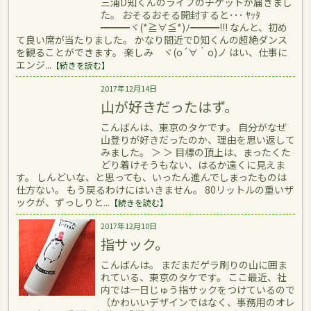
三浦D知くんのライブのチケットが届きまし
た。 おそるおそる開封すると･･･ ﾔｯﾀ
━━━ヾ(*≧∀≦*)ﾉ━━━!!! なんと、初め
て良い席が当たりました。 かなり間近でD知くんの超絶ダンス
を観ることができます。 楽しみ ヾ(o´∀｀o)ノ はい、仕事に
エンジ...
【続きを読む】
2017年12月14日
山が好きだったはず。
こんばんは、東京のタケです。 自分がなぜ
山登りが好きだったのか、理由を思い返して
みました。 ＞ ＞ 目標の頂上は、まったくた
どり着けそうもない、はるか遠くに見えま
す。 しんどいな、と思っても、いったん進んでしまったものは
仕方ない。 もう戻るわけにはいきません。 80リットルの重いザ
ックが、ずっしりと...
【続きを読む】
2017年12月10日
指サック。
こんばんは。 まだまだゲラ刷りの山に囲ま
れている、東京のタケです。 ここ最近、社
内では一日じゅう指サックをつけているので
（かわいいデザインではなく、事務用のオレ