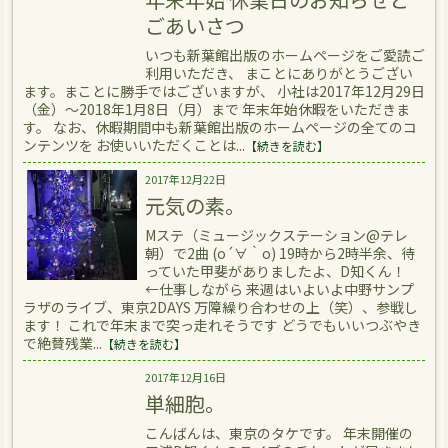
ごあいさつ
いつも新葉館出版のホームページをご愛読ご
利用いただき、 まことにありがとうござい
ます。まことに勝手ではございますが、 小社は2017年12月29日
（金）～2018年1月8日（月）まで 年末年始休暇をいただきま
す。 なお、休暇期間中も新葉館出版のホームページの全てのコ
ンテンツを お使いいただくことは...
【続きを読む】
2017年12月22日
元気の素。
Mステ（ミュージックステーション@テレ
朝）で2曲 (o´∀｀o) 19時から2時半余、待
っていた甲斐がありましたよ、D知くん！
←仕事しながら 来週はいよいよ中野サンプ
ラザのライブ、東京2DAYS 万障繰り合わせの上（笑）、参戦し
ます！ これで年末まで突っ走れそうです どうでもいいつぶやき
で絶賛残業...
【続きを読む】
2017年12月16日
単細胞。
こんばんは、東京のタケです。 年末開催の