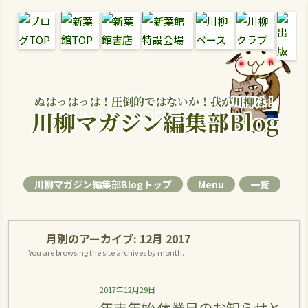
ぬはっはっは！圧倒的ではないか！我が川柳は！
Senryu Magazine Senryu Blog
川柳マガジン編集部Blog
川柳マガジン編集部Blogトップ
Menu
一覧
月別のアーカイブ:
12月 2017
You are browsing the site archives by month.
2017年12月29日
年末年始 休業日のお知らせと