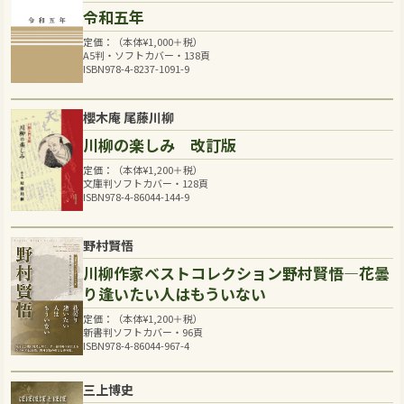
令和五年
定価：（本体
¥
1,000
＋税）
A5判・ソフトカバー・138頁
ISBN978-4-8237-1091-9
櫻木庵 尾藤川柳
川柳の楽しみ 改訂版
定価：（本体
¥
1,200
＋税）
文庫判ソフトカバー・128頁
ISBN978-4-86044-144-9
野村賢悟
川柳作家ベストコレクション野村賢悟―花曇
り逢いたい人はもういない
定価：（本体
¥
1,200
＋税）
新書判ソフトカバー・96頁
ISBN978-4-86044-967-4
三上博史