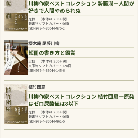
川柳作家ベストコレクション 勢藤潤―人間が
好きで人間やめられぬ
定価：（本体
¥
1,200
＋税）
新書判ソフトカバー・96頁
ISBN978-4-86044-875-2
櫻木庵 尾藤川柳
短冊の書き方と鑑賞
定価：（本体
¥
1,200
＋税）
文庫判ソフトカバー・128頁
ISBN978-4-86044-145-6
植竹団扇
川柳作家ベストコレクション 植竹団扇―原発
はゼロ尿酸値は8以下
定価：（本体
¥
1,200
＋税）
新書判ソフトカバー・96頁
ISBN978-4-86044-861-5