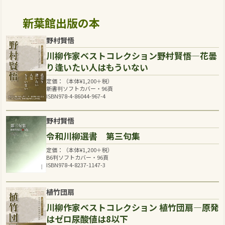
新葉館出版の本
野村賢悟
川柳作家ベストコレクション野村賢悟―花曇
り逢いたい人はもういない
定価：（本体
¥
1,200
＋税）
新書判ソフトカバー・96頁
ISBN978-4-86044-967-4
野村賢悟
令和川柳選書 第三句集
定価：（本体
¥
1,200
＋税）
B6判ソフトカバー・96頁
ISBN978-4-8237-1147-3
植竹団扇
川柳作家ベストコレクション 植竹団扇―原発
はゼロ尿酸値は8以下