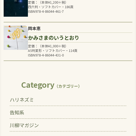
定価：（本体
¥
1,200
＋税）
四六判・ソフトカバー・186頁
ISBN978-4-86044-461-7
岡本恵
かみさまのいうとおり
定価：（本体
¥
1,000
＋税）
A5判変形・ソフトカバー・114頁
ISBN978-4-86044-431-0
Category
（カテゴリー）
ハリネズミ
告知系
川柳マガジン