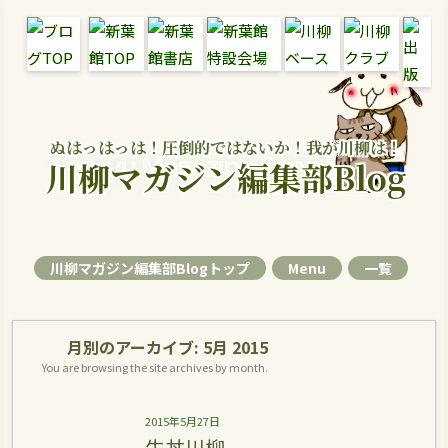
ぬはっはっは！圧倒的ではないか！我が川柳は！
Senryu Magazine Senryu Blog
川柳マガジン編集部Blog
川柳マガジン編集部Blogトップ
Menu
一覧
月別のアーカイブ:
5月 2015
You are browsing the site archives by month.
2015年5月27日
牛丼川柳。