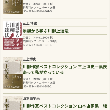
定価：（本体
¥
1,200
＋税）
新書判ソフトカバー・96頁
ISBN978-4-86044-861-5
三上 博史
添削から学ぶ川柳上達法
定価：（本体
¥
1,500
＋税）
文庫判ソフトカバー・584頁
ISBN978-4-8237-1038-4
三上博史
川柳作家ベストコレクション 三上博史―裏表
あって私が立っている
定価：（本体
¥
1,200
＋税）
新書判ソフトカバー・96頁
ISBN978-4-86044-888-2
山本由宇呆
川柳作家ベストコレクション 山本由宇呆―継