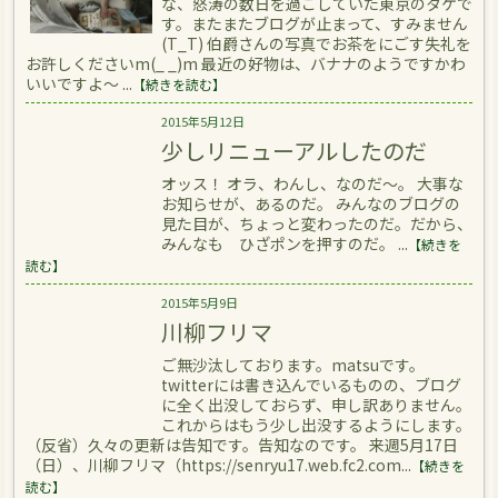
な、怒涛の数日を過ごしていた東京のタケで
す。またまたブログが止まって、すみません
(T_T) 伯爵さんの写真でお茶をにごす失礼を
お許しくださいm(_ _)m 最近の好物は、バナナのようですかわ
いいですよ～ ...
【続きを読む】
2015年5月12日
少しリニューアルしたのだ
オッス！ オラ、わんし、なのだ～。 大事な
お知らせが、あるのだ。 みんなのブログの
見た目が、ちょっと変わったのだ。だから、
みんなも ひざポンを押すのだ。 ...
【続きを
読む】
2015年5月9日
川柳フリマ
ご無沙汰しております。matsuです。
twitterには書き込んでいるものの、ブログ
に全く出没しておらず、申し訳ありません。
これからはもう少し出没するようにします。
（反省）久々の更新は告知です。告知なのです。 来週5月17日
（日）、川柳フリマ（https://senryu17.web.fc2.com...
【続きを
読む】