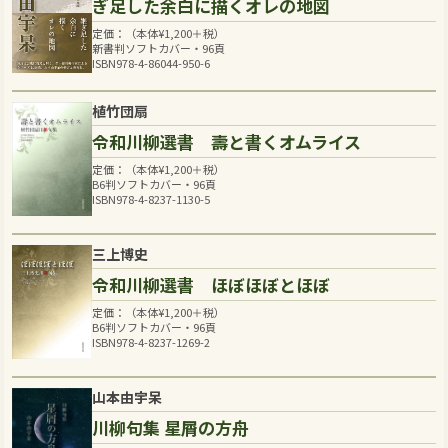
ぎ足した余白に描くオレの地図
定価：（本体
¥
1,200
＋税）
新書判ソフトカバー・96頁
ISBN978-4-86044-950-6
植竹団扇
令和川柳選書 壽と書くオムライス
定価：（本体
¥
1,200
＋税）
B6判ソフトカバー・96頁
ISBN978-4-8237-1130-5
三上博史
令和川柳選書 ほぼほぼとほぼ
定価：（本体
¥
1,200
＋税）
B6判ソフトカバー・96頁
ISBN978-4-8237-1269-2
山本由宇呆
川柳句集 星屑の方舟