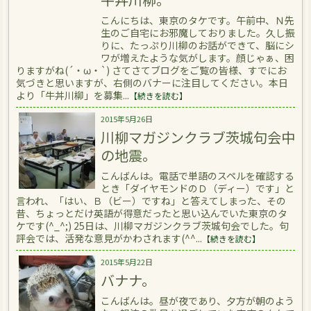
こんにちは、東京のタケです。午前中、Ｎ先
生のご自宅にお邪魔しておりました。久し振
りに、たっぷり川柳のお話ができて、脳にシ
ワが増えたような気がします。顔じゃぁ、困
りますがね(´・ω・`) さてさてブログをご覧の皆様、すでにお
気づきと思いますが、右側のバナーに注目してください。本日
より「牛丼川柳」を募集...
【続きを読む】
2015年5月26日
川柳マガジンクラブ茨城句会中
の地震。
こんばんは。電話で単語のスペルを確認する
とき「ダイヤモンドのＤ（ディー）です」と
言われ、「はい、Ｂ（ビー）ですね」と答えてしまった、その
昔、ちょっとだけ英語が得意だったと思い込んでいた東京のタ
ケです(^_^;) 25日は、川柳マガジンクラブ茨城句会でした。句
評会では、活発な意見がかわされます(^^...
【続きを読む】
2015年5月22日
バナナ。
こんばんは。昼が夜であり、夕方が朝のよう