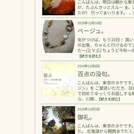
こんばんは、明日は朝から東
が、たぶんきっとスルー ま、
たが） 行ってまいります。 ...
2016年12月10日
ベージュ。
気がつけば、もう10日！ 高
の出張、ちゃんと行けるので
た～(≧∀≦) ちょうど今秋～
【続きを読む】
2016年12月8日
百点の没句。
こんばんは、東京のタケです
ジン」を ご愛読いただき、
で初めてゆっくりお話しする
ら、川柳...
【続きを読む】
2016年12月5日
御礼。
こんばんは、東京のタケです
た。 北海道から関西までた