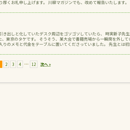
り厚くお礼申し上げます。 川柳マガジンでも、改めて報告いたします。 ..
の引き出しと化していたデスク周辺をゴソゴソしていたら、 時実新子先生
た、東京のタケです。 そうそう、某大会で書籍売場から一瞬席を外して
名入りのメモと代金をテーブルに置いてくださっていました。 先生とは初
…
1
2
3
4
12
次へ »