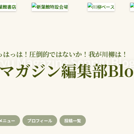
っはっは！圧倒的ではないか！我が川柳は！
yu Magazine Senryu Blo
マガジン編集部Blo
メニュー
プロフィール
投稿
一覧