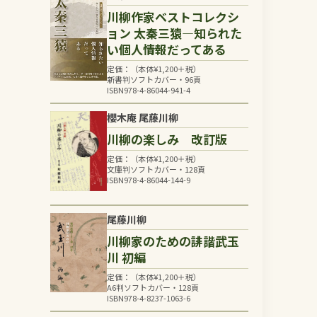
川柳作家ベストコレクシ
ョン 太秦三猿―知られた
い個人情報だってある
定価：（本体
¥
1,200
＋税）
新書判ソフトカバー・96頁
ISBN978-4-86044-941-4
櫻木庵 尾藤川柳
川柳の楽しみ 改訂版
定価：（本体
¥
1,200
＋税）
文庫判ソフトカバー・128頁
ISBN978-4-86044-144-9
尾藤川柳
川柳家のための誹諧武玉
川 初編
定価：（本体
¥
1,200
＋税）
A6判ソフトカバー・128頁
ISBN978-4-8237-1063-6