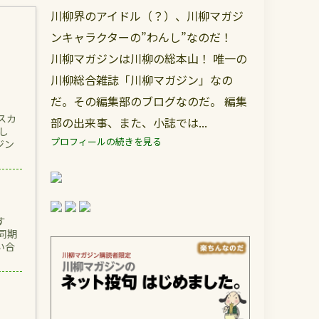
川柳界のアイドル（？）、川柳マガジ
ンキャラクターの”わんし”なのだ！
川柳マガジンは川柳の総本山！ 唯一の
川柳総合雑誌「川柳マガジン」なの
だ。その編集部のブログなのだ。 編集
スカ
部の出来事、また、小誌では...
し
プロフィールの続きを見る
ジン
す
同期
い合