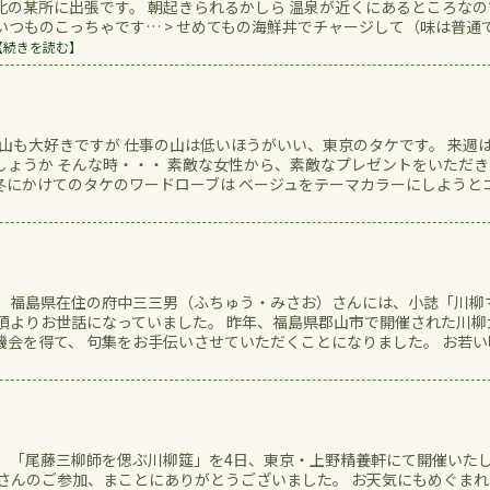
北の某所に出張です。 朝起きられるかしら 温泉が近くにあるところなの
いつものこっちゃです… > せめてもの海鮮丼でチャージして（味は普通
【続きを読む】
い山も大好きですが 仕事の山は低いほうがいい、東京のタケです。 来週
しょうか そんな時・・・ 素敵な女性から、素敵なプレゼントをいただき
冬にかけてのタケのワードローブは ベージュをテーマカラーにしようとコ.
。 福島県在住の府中三三男（ふちゅう・みさお）さんには、小誌「川柳
日頃よりお世話になっていました。 昨年、福島県郡山市で開催された川柳
機会を得て、 句集をお手伝いさせていただくことになりました。 お若い
。 「尾藤三柳師を偲ぶ川柳筵」を4日、東京・上野精養軒にて開催いた
くさんのご参加、まことにありがとうございました。 お天気にもめぐまれ