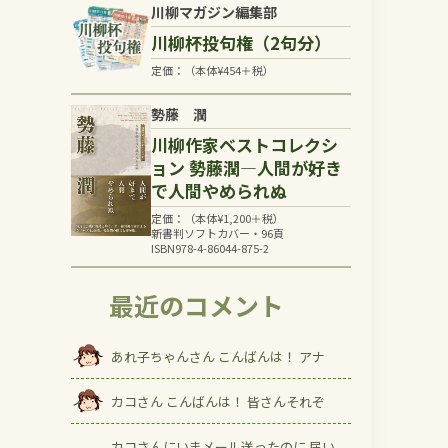
川柳マガジン編集部
川柳杯投句権（2句分）
定価：（本体
¥
454
＋税）
勢藤 潤
川柳作家ベストコレクシ
ョン 勢藤潤―人間が好き
で人間やめられぬ
定価：（本体
¥
1,200
＋税）
新書判ソフトカバー・96頁
ISBN978-4-86044-875-2
最近のコメント
あれ子ちゃんさん こんばんは！ アナ
カコさん こんばんは！ 皆さんそれぞ
カコさんにいまメール送ったのに 届い