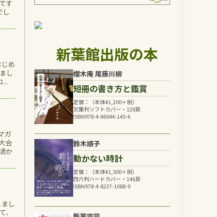
です
でし
新葉館出版の本
はじめ
まし
櫻木庵 尾藤川柳
..
短冊の書き方と鑑賞
定価：（本体
¥
1,200
＋税）
文庫判ソフトカバー・128頁
ISBN978-4-86044-145-6
マガ
大会
鈴木順子
頃か
動かない時計
定価：（本体
¥
1,500
＋税）
四六判ハードカバー・146頁
ISBN978-4-8237-1088-9
しまし
て、
新家完司