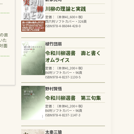
.
川柳の理論と実践
定価：（本体
¥
1,600
＋税）
四六判ソフトカバー・326頁
ISBN978-4-86044-428-0
の直
いた
植竹団扇
対面
令和川柳選書 壽と書く
オムライス
定価：（本体
¥
1,200
＋税）
B6判ソフトカバー・96頁
ISBN978-4-8237-1130-5
野村賢悟
令和川柳選書 第三句集
定価：（本体
¥
1,200
＋税）
B6判ソフトカバー・96頁
ISBN978-4-8237-1147-3
太秦三猿