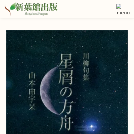
コ
ン
テ
ン
ツ
へ
ス
キ
ッ
プ