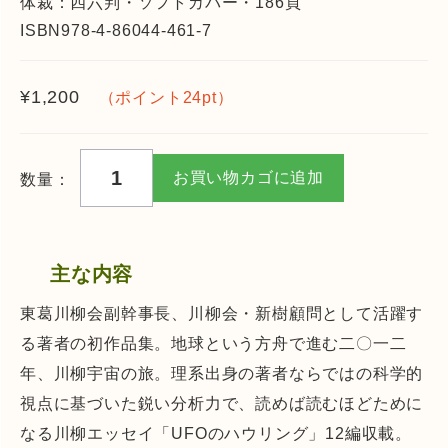
体裁：四六判・ソフトカバー・186頁
ISBN978-4-86044-461-7
¥
1,200
（ポイント24pt）
川
お買い物カゴに追加
柳
句
集
主な内容
星
屑
東葛川柳会副幹事長、川柳会・新樹顧問として活躍す
の
る著者の初作品集。地球という方舟で進む二〇一二
方
年、川柳宇宙の旅。理系出身の著者ならではの科学的
舟
視点に基づいた鋭い分析力で、読めば読むほどために
個
なる川柳エッセイ「UFOのハウリング」12編収載。