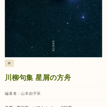
本
川柳句集 星屑の方舟
編著者：山本由宇呆