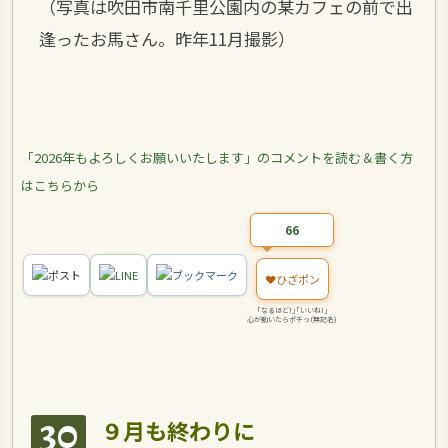
（写真は吹田市南千里公園内の某カフェの前で出
逢ったお馬さん。昨年11月撮影）
「2026年もよろしくお願いいたします」
のコメントを読む＆書く方
はこちらから
66
ポスト
LINE
ブックマーク
❤️
ひざポン
｢なるほど!｣｢いいね!｣
心が動いたらポチっ(無記名)
30
９月も終わりに