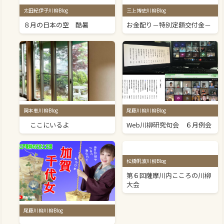
太田紀伊子川柳Blog
三上博史川柳Blog
８月の日本の空 酷暑
お金配り－特別定額交付金－
岡本恵川柳Blog
尾藤川柳川柳Blog
ここにいるよ
Web川柳研究句会 ６月例会
松橋帆波川柳Blog
第６回薩摩川内こころの川柳
大会
尾藤川柳川柳Blog