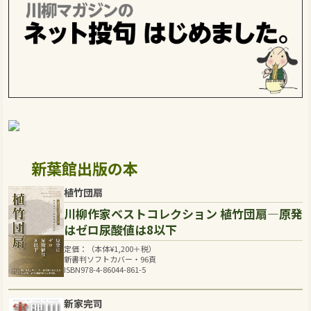
新葉館出版の本
植竹団扇
川柳作家ベストコレクション 植竹団扇―原発
はゼロ尿酸値は8以下
定価：（本体
¥
1,200
＋税）
新書判ソフトカバー・96頁
ISBN978-4-86044-861-5
新家完司