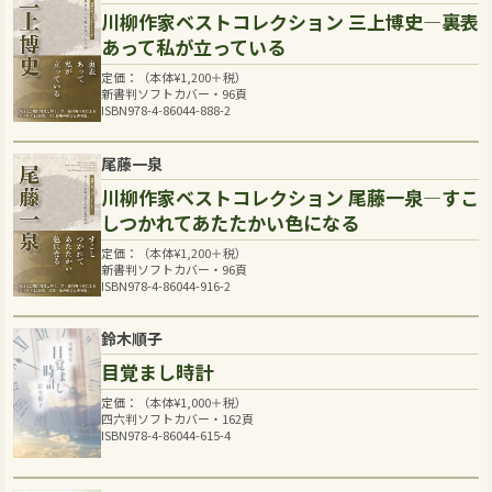
川柳作家ベストコレクション 三上博史―裏表
あって私が立っている
定価：（本体
¥
1,200
＋税）
新書判ソフトカバー・96頁
ISBN978-4-86044-888-2
尾藤一泉
川柳作家ベストコレクション 尾藤一泉―すこ
しつかれてあたたかい色になる
定価：（本体
¥
1,200
＋税）
新書判ソフトカバー・96頁
ISBN978-4-86044-916-2
鈴木順子
目覚まし時計
定価：（本体
¥
1,000
＋税）
四六判ソフトカバー・162頁
ISBN978-4-86044-615-4