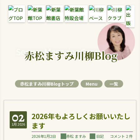
Senryu Magazine Senryu Blog
赤松ますみ川柳Blog
赤松ますみ川柳Blogトップ
Menu
一覧
02
2026年もよろしくお願いいたし
ます
1月 2026
2026年1月2日
赤松 ますみ
日記
コメント 2 件