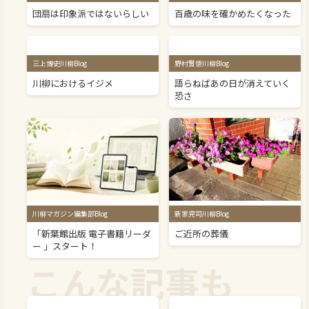
団扇は印象派ではないらしい
百歳の味を確かめたくなった
三上博史川柳Blog
野村賢悟川柳Blog
川柳におけるイジメ
語らねばあの日が消えていく
恐さ
川柳マガジン編集部Blog
新家完司川柳Blog
「新葉館出版 電子書籍リーダ
ご近所の葬儀
ー 」スタート！
こんな記事も