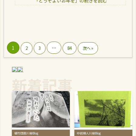
「どうぞよいお年を」の続きを読む
1
…
2
3
84
次へ »
新着記事
植竹団扇川柳Blog
中前棋人川柳Blog