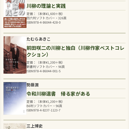
川柳の理論と実践
定価：（本体
¥
1,600
＋税）
四六判ソフトカバー・326頁
ISBN978-4-86044-428-0
たむらあきこ
前田咲二の川柳と独白（川柳作家ベストコレ
クション）
定価：（本体
¥
1,200
＋税）
新書判ソフトカバー・96頁
ISBN978-4-86044-001-5
勢藤潤
令和川柳選書 帰る家がある
定価：（本体
¥
1,200
＋税）
B6判ソフトカバー・96頁
ISBN978-4-8237-1123-7
三上博史