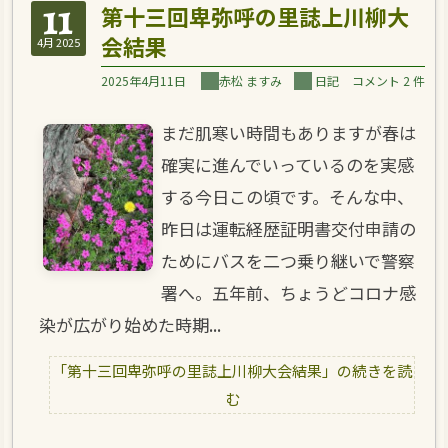
11
第十三回卑弥呼の里誌上川柳大
会結果
4月 2025
2025年4月11日
赤松 ますみ
日記
コメント 2 件
まだ肌寒い時間もありますが春は
確実に進んでいっているのを実感
する今日この頃です。そんな中、
昨日は運転経歴証明書交付申請の
ためにバスを二つ乗り継いで警察
署へ。五年前、ちょうどコロナ感
染が広がり始めた時期...
「第十三回卑弥呼の里誌上川柳大会結果」の続きを読
む