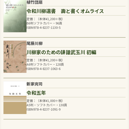
植竹団扇
令和川柳選書 壽と書くオムライス
定価：（本体
¥
1,200
＋税）
B6判ソフトカバー・96頁
ISBN978-4-8237-1130-5
尾藤川柳
川柳家のための誹諧武玉川 初編
定価：（本体
¥
1,200
＋税）
A6判ソフトカバー・128頁
ISBN978-4-8237-1063-6
新家完司
令和五年
定価：（本体
¥
1,000
＋税）
A5判・ソフトカバー・138頁
ISBN978-4-8237-1091-9